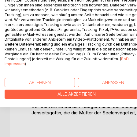
Wir nutzen Cookies und vergleichbare Technologien auf unserer Website
Die Reihe
Einige von ihnen sind essenziell und technisch notwendig. Daneben ver
wir Analysemethoden (z. B. Cookies oder Fingerprints sowie serverseitig
Tracking), um zu messen, wie häufig unsere Seite besucht und wie sie ge
Die achtzigbändige Reihe "Die Götter der Germanen
wird. Wir verwenden Trackingtechnologien zu Marketingzwecken und se
Germanen anhand der schriftlichen Überlieferung u
hierzu serverseitiges Tracking sowie auch Drittanbieter ein, wodurch ggf.
Dabei werden zu jeder Gottheit und zu jedem T
geräteübergreifend Cookies, Fingerprints, Tracking-Pixel, IP-Adressen s
gehashte E-Mail-Adressen genutzt werden. Auf unserer Seite betten wir
zu den anderen indogermanischen Religionen darge
Drittinhalte von anderen Anbietern ein (Video-Plattformen). Wir haben auf
Altsteinzeit.
weitere Datenverarbeitung und ein etwaiges Tracking durch den Drittanbi
keinen Einfluss. Mit deiner Einstellung willigst du in die oben beschriebe
Vorgänge ein. Du kannst deine Einwilligung (z. B. im Footer unter „Privacy-
Einstellungen“) jederzeit mit Wirkung für die Zukunft widerrufen. (
BoD-
Das Buch
Impressum
)
Der Vogel ist weltweit das Symbol der Seele - w
Körper verläßt ("Astralreise") und den eigenen phy
ABLEHNEN
ANPASSEN
dem Bild des Seelenvogels geführt.
Das Adler als stärkster Vogel ist der Seelenvoge
ALLE AKZEPTIEREN
ist der Seelenvogel des Wintergottes Loki.
Der Schwan ist bei den Indogermanen der wichtig
Jenseitsgöttin, die die Mutter der Seelenvögel ist