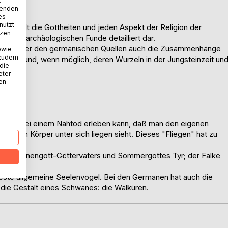
.
wenden
es
nutzt
" stellt die Gottheiten und jeden Aspekt der Religion der
tzen
nd der archäologischen Funde detailliert dar.
hema außer den germanischen Quellen auch die Zusammenhänge
owie
 zudem
stellt und, wenn möglich, deren Wurzeln in der Jungsteinzeit un
 die
eter
nen
eil man bei einem Nahtod erleben kann, daß man den eigenen
sischen Körper unter sich liegen sieht. Dieses "Fliegen" hat zu
l des Sonnengott-Göttervaters und Sommergottes Tyr; der Falke
este allgemeine Seelenvogel. Bei den Germanen hat auch die
, die Gestalt eines Schwanes: die Walküren.