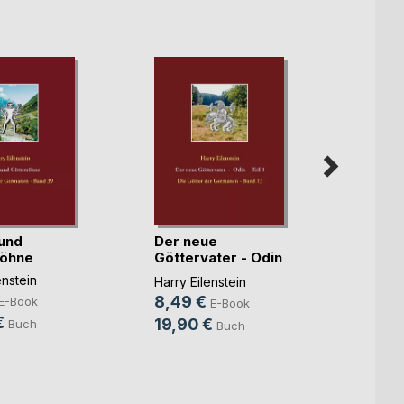
und
Der neue
Der n
söhne
Göttervater - Odin
Götte
T(...)
Teil 2
enstein
Harry Eilenstein
Harry E
8,49 €
4,49
E-Book
E-Book
€
19,90 €
7,80
Buch
Buch