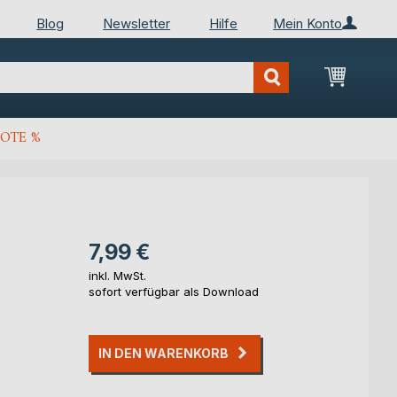
Blog
Newsletter
Hilfe
Mein Konto
Mein Wa
OTE %
7,99 €
inkl. MwSt.
sofort verfügbar als Download
IN DEN WARENKORB