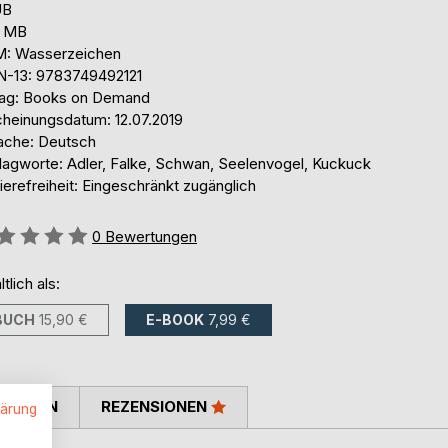
UB
0 MB
: Wasserzeichen
N-13: 9783749492121
lag: Books on Demand
cheinungsdatum: 12.07.2019
ache: Deutsch
lagworte: Adler, Falke, Schwan, Seelenvogel, Kuckuck
ierefreiheit: Eingeschränkt zugänglich
ertung::
0
Bewertungen
ltlich als:
BUCH
15,90 €
E-BOOK
7,99 €
TIMMEN
REZENSIONEN
lärung