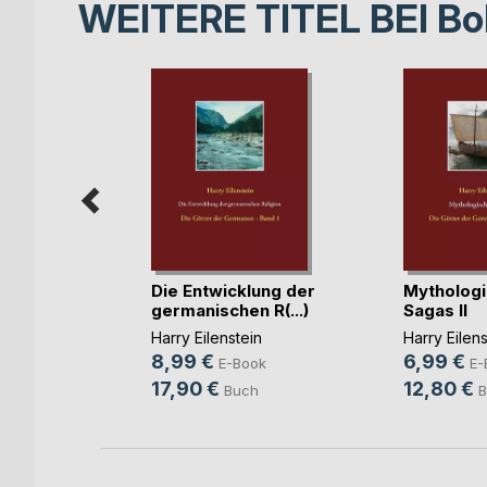
WEITERE TITEL BEI
Bo
tual I -
Die Entwicklung der
Mytholog
germanischen R(...)
Sagas II
in
Harry Eilenstein
Harry Eilens
8,99 €
6,99 €
ok
E-Book
E-
17,90 €
12,80 €
ch
Buch
B