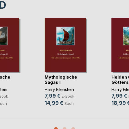
D
ische
Mythologische
Helden 
Sagas I
Götter
tein
Harry Eilenstein
Harry Eil
7,99 €
7,99 €
Book
E-Book
14,99 €
18,99 
uch
Buch