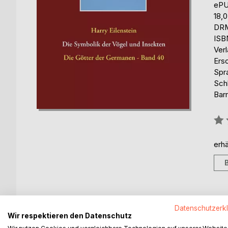
eP
18,
DRM
ISB
Ver
Ers
Spr
Sch
Barr
Bew
0%
erhä
BESCHREIBUNG
AUTOR/IN
PRESSES
Datenschutzerk
Wir respektieren den Datenschutz