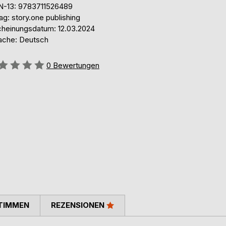
N-13: 9783711526489
ag: story.one publishing
cheinungsdatum: 12.03.2024
ache: Deutsch
ertung::
0
Bewertungen
TIMMEN
REZENSIONEN