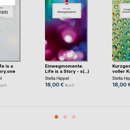
e is a
Einwegmomente.
Kurzges
ory.one
Life is a Story - s(...)
voller Kr
l
Stella Hippel
Stella Hi
18,00 €
18,00 
uch
Buch