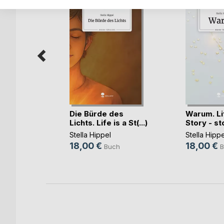
Die Bürde des
Warum. Lif
Lichts. Life is a St(...)
Story - st
Stella Hippel
Stella Hippe
h
18,00 €
18,00 €
Buch
B
ok