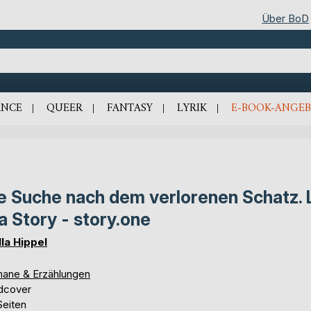
Über BoD
NCE
QUEER
FANTASY
LYRIK
E-BOOK-ANGEB
e Suche nach dem verlorenen Schatz. 
 a Story - story.one
lla Hippel
ane & Erzählungen
dcover
Seiten