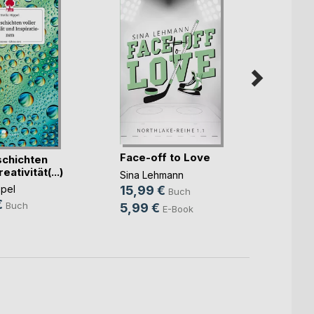
Face-off to Love
Harm
chichten
eativität(...)
Sina Lehmann
Sabin
15,99 €
20,0
ppel
Buch
€
Buch
5,99 €
8,99
E-Book