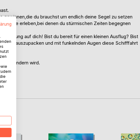
hast.
se gewinnen,die du brauchst um endlich deine Segel zu setzen
 Momente erleben,bei denen du stürmischen Zeiten begegnen
lärung
en.
rraschung auf dich! Bist du bereit für einen kleinen Ausflug? Bist
.
wenden
träumer auszupacken und mit funkelnden Augen diese Schifffahrt
es
nutzt
tzen
mer verändern wird.
owie
 zudem
 die
eter
nen
D