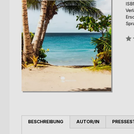
ISB
Verl
Ers
Spr
Bew
0%
BESCHREIBUNG
AUTOR/IN
PRESSES