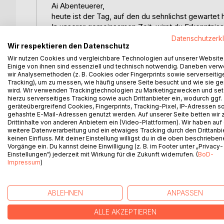
Ai Abenteuerer,
heute ist der Tag, auf den du sehnlichst gewartet 
In unserer gemeinsamen Zeit, wirst du Erkenntnis
und über das offene Meer zu gleiten.Wir werden
Datenschutzerk
Wir respektieren den Datenschutz
wirst und dabei lernst, nicht die Kontrolle zu verlier
Halte dich gut fest , denn am Ende wartet eine Übe
Wir nutzen Cookies und vergleichbare Technologien auf unserer Website
Einige von ihnen sind essenziell und technisch notwendig. Daneben ver
du bereit,um deine Neugierde,wie damals als Tag
wir Analysemethoden (z. B. Cookies oder Fingerprints sowie serverseitig
zu genießen ?
Tracking), um zu messen, wie häufig unsere Seite besucht und wie sie ge
wird. Wir verwenden Trackingtechnologien zu Marketingzwecken und se
hierzu serverseitiges Tracking sowie auch Drittanbieter ein, wodurch ggf.
Dann lass uns einen Kurs setzten , der dich für im
geräteübergreifend Cookies, Fingerprints, Tracking-Pixel, IP-Adressen s
gehashte E-Mail-Adressen genutzt werden. Auf unserer Seite betten wir
Mit segelnden Grüßen
Drittinhalte von anderen Anbietern ein (Video-Plattformen). Wir haben auf
weitere Datenverarbeitung und ein etwaiges Tracking durch den Drittanbi
keinen Einfluss. Mit deiner Einstellung willigst du in die oben beschriebe
Captain John Davis
Vorgänge ein. Du kannst deine Einwilligung (z. B. im Footer unter „Privacy-
Einstellungen“) jederzeit mit Wirkung für die Zukunft widerrufen. (
BoD-
Impressum
)
WEITERE TITEL BEI
Bo
ABLEHNEN
ANPASSEN
ALLE AKZEPTIEREN