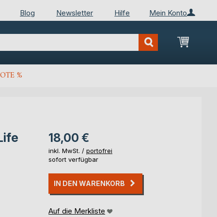
Blog
Newsletter
Hilfe
Mein Konto
Mein Wa
OTE %
Life
18,00 €
inkl. MwSt. /
portofrei
sofort verfügbar
IN DEN WARENKORB
Auf die Merkliste