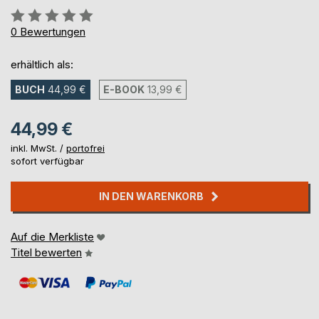
Bewertung::
0%
0
Bewertungen
erhältlich als:
BUCH
44,99 €
E-BOOK
13,99 €
44,99 €
inkl. MwSt. /
portofrei
sofort verfügbar
IN DEN WARENKORB
Auf die Merkliste
Titel bewerten