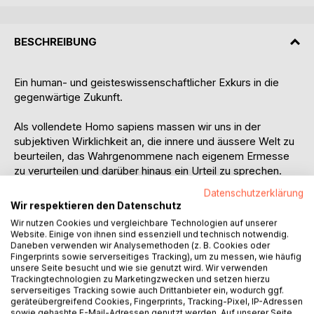
BESCHREIBUNG
Ein human- und geisteswissenschaftlicher Exkurs in die
gegenwärtige Zukunft.
Als vollendete Homo sapiens massen wir uns in der
subjektiven Wirklichkeit an, die innere und äussere Welt zu
beurteilen, das Wahrgenommene nach eigenem Ermesse
zu verurteilen und darüber hinaus ein Urteil zu sprechen.
Wir haben uns zu selbst-gefällig Verherrlichten, erhaben
Datenschutzerklärung
Verblendeten und zugesprochen Verantwortlichen
Wir respektieren den Datenschutz
herangebildet. Der Homo deus hat in uns seine Gestalt
Wir nutzen Cookies und vergleichbare Technologien auf unserer
aufgerichtet.
Website. Einige von ihnen sind essenziell und technisch notwendig.
Daneben verwenden wir Analysemethoden (z. B. Cookies oder
Fingerprints sowie serverseitiges Tracking), um zu messen, wie häufig
Ein geistig «Alles» hat sich in uns heranzubilden, damit es
unsere Seite besucht und wie sie genutzt wird. Wir verwenden
mit dem gegenteiligen Prinzip, dem geistigen «Nichts», in
Trackingtechnologien zu Marketingzwecken und setzen hierzu
ein bewusstes Verhältnis treten kann. Das Eine beruft sich
serverseitiges Tracking sowie auch Drittanbieter ein, wodurch ggf.
geräteübergreifend Cookies, Fingerprints, Tracking-Pixel, IP-Adressen
auf die Frage «sein oder nicht sein» und das Andere
sowie gehashte E-Mail-Adressen genutzt werden. Auf unserer Seite