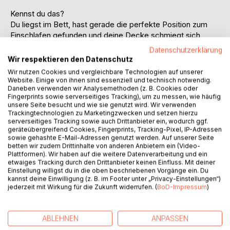
Kennst du das?
Du liegst im Bett, hast gerade die perfekte Position zum
Einschlafen gefunden und deine Decke schmiegt sich
kuschelig warm an dich. Der Tag war schön, du hast viel
Datenschutzerklärung
geschafft und bist stolz auf dich. Du kannst jetzt ruhigen
Wir respektieren den Datenschutz
Gewissens einschlafen. Wäre da nicht diese eine Situation,
Wir nutzen Cookies und vergleichbare Technologien auf unserer
vor einigen Jahren, an die du dich gerade erinnerst. Weißt
Website. Einige von ihnen sind essenziell und technisch notwendig.
du noch? Das war nicht dein bester Moment. Plötzlich bist
Daneben verwenden wir Analysemethoden (z. B. Cookies oder
Fingerprints sowie serverseitiges Tracking), um zu messen, wie häufig
du wieder hellwach. Du schämst dich, ärgerst dich und
unsere Seite besucht und wie sie genutzt wird. Wir verwenden
verfluchst dein Gehirn.
Trackingtechnologien zu Marketingzwecken und setzen hierzu
serverseitiges Tracking sowie auch Drittanbieter ein, wodurch ggf.
geräteübergreifend Cookies, Fingerprints, Tracking-Pixel, IP-Adressen
Also ich kenne diese Situation nur zu gut. Mein Kopf spielt
sowie gehashte E-Mail-Adressen genutzt werden. Auf unserer Seite
manche Momente aus meinem Leben in Endlosschleife ab.
betten wir zudem Drittinhalte von anderen Anbietern ein (Video-
Deshalb habe ich die prägendsten dieser Momente
Plattformen). Wir haben auf die weitere Datenverarbeitung und ein
etwaiges Tracking durch den Drittanbieter keinen Einfluss. Mit deiner
gesammelt und aufgeschrieben, in der Hoffnung, dass ich
Einstellung willigst du in die oben beschriebenen Vorgänge ein. Du
sie so endlich loslassen kann. Begleite mich auf meiner
kannst deine Einwilligung (z. B. im Footer unter „Privacy-Einstellungen“)
Reise durch belanglose Begebenheiten, die in meinem
jederzeit mit Wirkung für die Zukunft widerrufen. (
BoD-Impressum
)
Kopf einen lächerlich hohen Stellenwert bekommen haben.
ABLEHNEN
ANPASSEN
AUTOR/IN