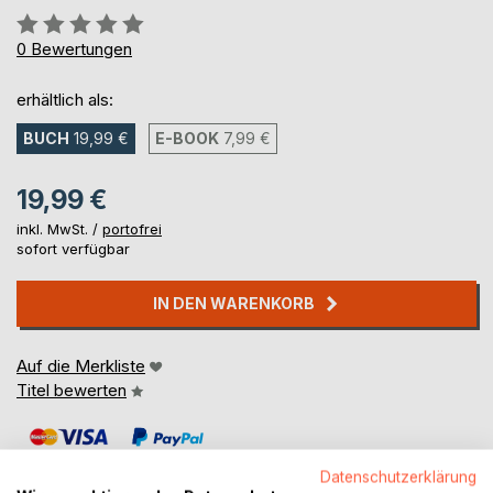
Bewertung::
0%
0
Bewertungen
erhältlich als:
BUCH
19,99 €
E-BOOK
7,99 €
19,99 €
inkl. MwSt. /
portofrei
sofort verfügbar
IN DEN WARENKORB
Auf die Merkliste
Titel bewerten
Datenschutzerklärung