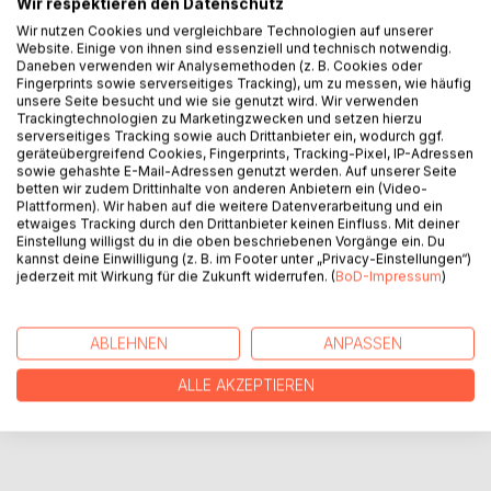
Wir respektieren den Datenschutz
Wir nutzen Cookies und vergleichbare Technologien auf unserer
Website. Einige von ihnen sind essenziell und technisch notwendig.
BESCHREIBUNG
Daneben verwenden wir Analysemethoden (z. B. Cookies oder
Fingerprints sowie serverseitiges Tracking), um zu messen, wie häufig
unsere Seite besucht und wie sie genutzt wird. Wir verwenden
Trackingtechnologien zu Marketingzwecken und setzen hierzu
Eine etwas andere Weihnachtsgeschichte. Der Autor
serverseitiges Tracking sowie auch Drittanbieter ein, wodurch ggf.
nähert sich mitttels erzählerischer Betrachtungen einem
geräteübergreifend Cookies, Fingerprints, Tracking-Pixel, IP-Adressen
sowie gehashte E-Mail-Adressen genutzt werden. Auf unserer Seite
Unglück.
betten wir zudem Drittinhalte von anderen Anbietern ein (Video-
Plattformen). Wir haben auf die weitere Datenverarbeitung und ein
etwaiges Tracking durch den Drittanbieter keinen Einfluss. Mit deiner
AUTOR/IN
Einstellung willigst du in die oben beschriebenen Vorgänge ein. Du
kannst deine Einwilligung (z. B. im Footer unter „Privacy-Einstellungen“)
jederzeit mit Wirkung für die Zukunft widerrufen. (
BoD-Impressum
)
PRESSESTIMMEN
ABLEHNEN
ANPASSEN
REZENSIONEN
ALLE AKZEPTIEREN