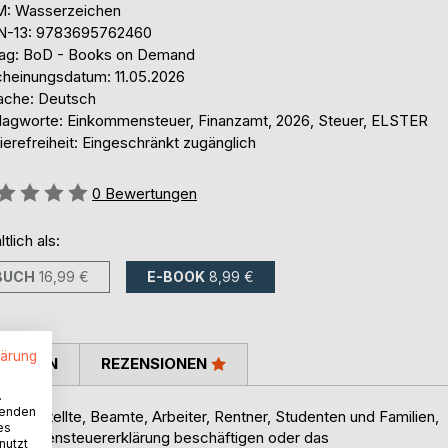
: Wasserzeichen
N-13: 9783695762460
lag: BoD - Books on Demand
cheinungsdatum: 11.05.2026
ache: Deutsch
lagworte: Einkommensteuer, Finanzamt, 2026, Steuer, ELSTER
ierefreiheit: Eingeschränkt zugänglich
ertung::
0
Bewertungen
ltlich als:
BUCH
16,99 €
E-BOOK
8,99 €
lärung
TIMMEN
REZENSIONEN
.
wenden
n Angestellte, Beamte, Arbeiter, Rentner, Studenten und Familien,
es
 Einkommensteuererklärung beschäftigen oder das
nutzt