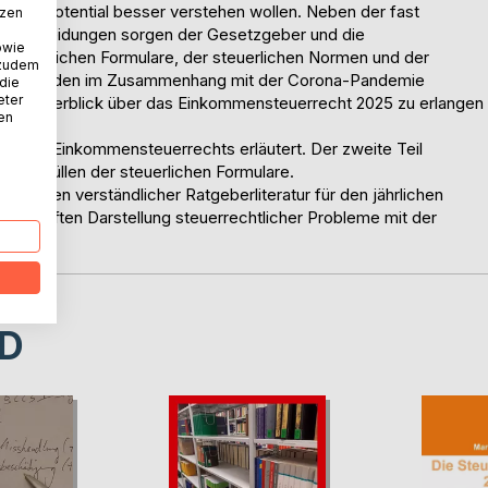
nsparpotential besser verstehen wollen. Neben der fast
tzen
 Entscheidungen sorgen der Gesetzgeber und die
owie
 steuerlichen Formulare, der steuerlichen Normen und der
 zudem
ungen wurden im Zusammenhang mit der Corona-Pandemie
 die
eter
n, den Überblick über das Einkommensteuerrecht 2025 zu erlangen
nen
hr 2026.
e des Einkommensteuerrechts erläutert. Der zweite Teil
 dem Ausfüllen der steuerlichen Formulare.
zwischen verständlicher Ratgeberliteratur für den jährlichen
r vertieften Darstellung steuerrechtlicher Probleme mit der
D