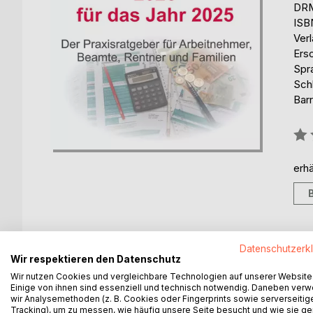
DRM
ISB
Ver
Ers
Spr
Sch
Barr
Bew
0%
erhä
Datenschutzerk
BESCHREIBUNG
AUTOR/IN
PRESSES
Wir respektieren den Datenschutz
Wir nutzen Cookies und vergleichbare Technologien auf unserer Website
Einige von ihnen sind essenziell und technisch notwendig. Daneben ver
Dieser Ratgeber richtet sich seit über 10 Jahren a
wir Analysemethoden (z. B. Cookies oder Fingerprints sowie serverseitig
die sich zum ersten Mal mit der Erstellung einer
Tracking), um zu messen, wie häufig unsere Seite besucht und wie sie ge