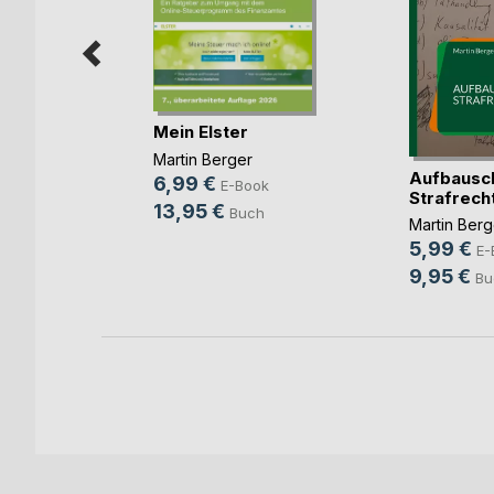
nung und
Mein Elster
 (...)
Martin Berger
Aufbausc
6,99 €
Book
E-Book
Strafrech
13,95 €
ch
Buch
Martin Berg
5,99 €
E-
9,95 €
Bu