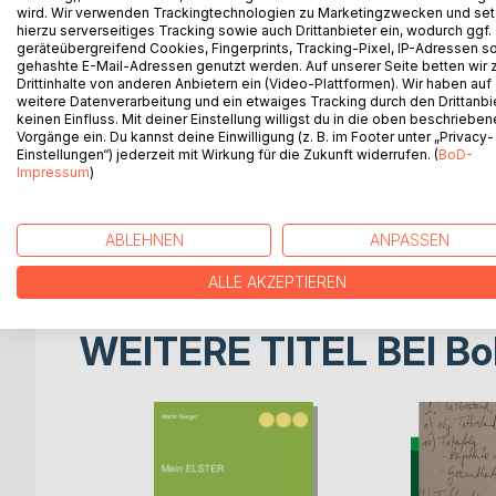
Einkommensteuerrecht und dessen steuerliches Ei
wird. Wir verwenden Trackingtechnologien zu Marketingzwecken und se
hierzu serverseitiges Tracking sowie auch Drittanbieter ein, wodurch ggf.
unüberschaubaren Anzahl von finanzgerichtlichen
geräteübergreifend Cookies, Fingerprints, Tracking-Pixel, IP-Adressen s
Finanzverwaltung für eine stetige Veränderung der
gehashte E-Mail-Adressen genutzt werden. Auf unserer Seite betten wir
Freibeträge. Zahlreiche neue steuerliche Regel
Drittinhalte von anderen Anbietern ein (Video-Plattformen). Wir haben auf
weitere Datenverarbeitung und ein etwaiges Tracking durch den Drittanbi
erlassen. Dieser Ratgeber soll Ihnen dabei helfe
keinen Einfluss. Mit deiner Einstellung willigst du in die oben beschriebe
und wagt einen Ausblick auf das aktuelle Steuerja
Vorgänge ein. Du kannst deine Einwilligung (z. B. im Footer unter „Privacy-
Im ersten Teil des Ratgebers werden die Grundzüg
Einstellungen“) jederzeit mit Wirkung für die Zukunft widerrufen. (
BoD-
Impressum
)
beschäftigt sich detailliert Schritt für Schritt mit
Das Ziel dieses Praxisratgebers bildet der Spagat 
Gebrauch durch Steuerpflichtige einerseits und de
ABLEHNEN
ANPASSEN
dazugehörigen Rechtsprechung andererseits.
ALLE AKZEPTIEREN
WEITERE TITEL BEI
Bo