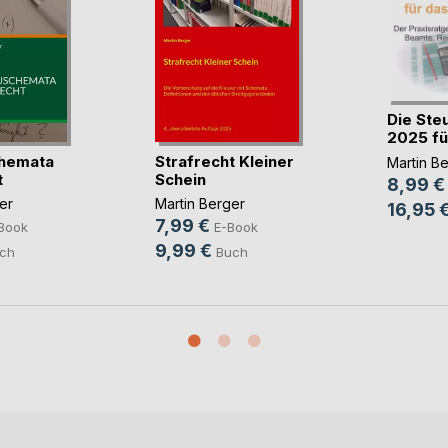
Die Ste
2025 für
hemata
Strafrecht Kleiner
Martin B
t
Schein
8,99 €
er
Martin Berger
16,95 
7,99 €
Book
E-Book
9,99 €
ch
Buch