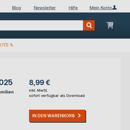
Blog
Newsletter
Hilfe
Mein Konto
Mein Wa
OTE %
2025
8,99 €
inkl. MwSt.
milien
sofort verfügbar als Download
IN DEN WARENKORB