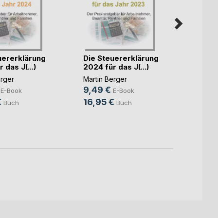
uererklärung
Die Steuererklärung
 das J(...)
2024 für das J(...)
Defin
erger
Martin Berger
Begrif
9,49 €
E-Book
E-Book
Martin
€
16,95 €
Buch
Buch
5,99
8,99