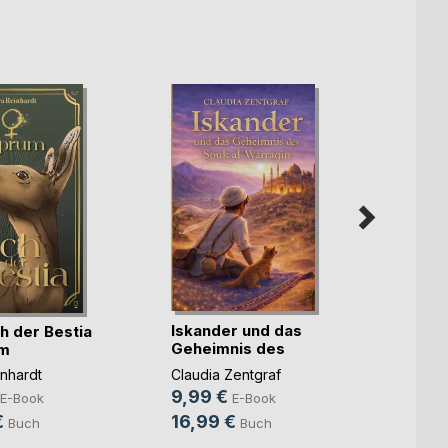
Iskander und das
Die R
h der Bestia
Geheimnis des
Verga
um
Sou(...)
Jacque
inhardt
Claudia Zentgraf
2,49
9,99 €
E-Book
E-Book
9,99
€
16,99 €
Buch
Buch