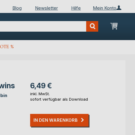
Blog
Newsletter
Hilfe
Mein Konto
Mein Wa
OTE %
Twins
6,49 €
inkl. MwSt.
obin
sofort verfügbar als Download
IN DEN WARENKORB