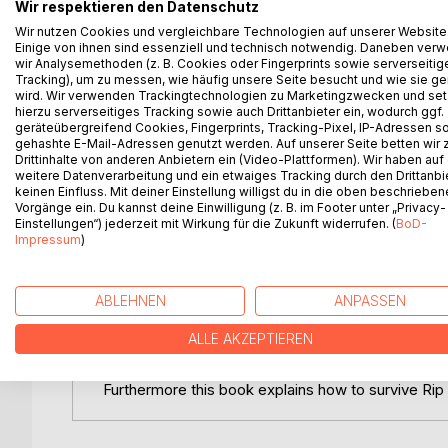
Wir respektieren den Datenschutz
das Gymnasium wechseln. Das Mädchen heißt Julie
Doch bevor sie nun in das Gymnasium gehen, genieß
Wir nutzen Cookies und vergleichbare Technologien auf unserer Website
Einige von ihnen sind essenziell und technisch notwendig. Daneben ver
entzückende Kinder mit sehr viel Fantasie, die si
wir Analysemethoden (z. B. Cookies oder Fingerprints sowie serverseitig
Welche Streiche werden sie spielen? Was sind di
Tracking), um zu messen, wie häufig unsere Seite besucht und wie sie ge
Welche Abenteuer werden sie erleben?
wird. Wir verwenden Trackingtechnologien zu Marketingzwecken und se
hierzu serverseitiges Tracking sowie auch Drittanbieter ein, wodurch ggf.
Und welche Lektionen werden sie in ihren Ferien i
geräteübergreifend Cookies, Fingerprints, Tracking-Pixel, IP-Adressen s
Dies ist eine warmherzige und lustige Geschichte
gehashte E-Mail-Adressen genutzt werden. Auf unserer Seite betten wir
Außerdem klärt dieses Buch auch über Unterström
Drittinhalte von anderen Anbietern ein (Video-Plattformen). Wir haben auf
weitere Datenverarbeitung und ein etwaiges Tracking durch den Drittanbi
die Lupe.
keinen Einfluss. Mit deiner Einstellung willigst du in die oben beschriebe
_________________________________________________
Vorgänge ein. Du kannst deine Einwilligung (z. B. im Footer unter „Privacy-
The Starback twins are two Swedish children of a
Einstellungen“) jederzeit mit Wirkung für die Zukunft widerrufen. (
BoD-
Impressum
)
to the grammar school. The girl is called Julie and
Before changing over to the grammar school they e
who have a lot of fantasy which they often make 
ABLEHNEN
ANPASSEN
What tricks will they play? What will be the reason
What adventures will they experience?
ALLE AKZEPTIEREN
And what kind of lessons will they learn during thei
This is a warm-hearted and funny story with a hig
Furthermore this book explains how to survive Ri