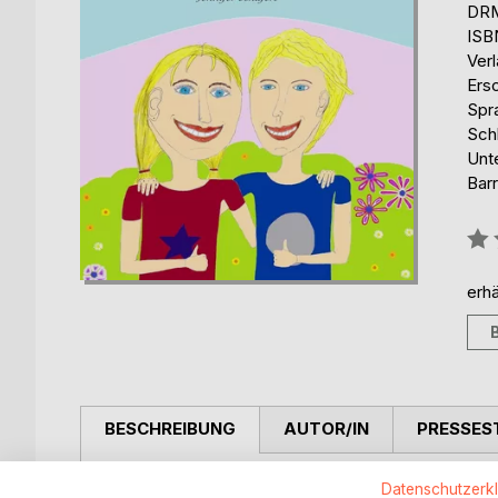
DRM
ISB
Ver
Ers
Spr
Schl
Unt
Barr
Bew
0%
erhä
BESCHREIBUNG
AUTOR/IN
PRESSES
Die Starback-Zwillinge sind zwei schwedische Kind
Datenschutzerk