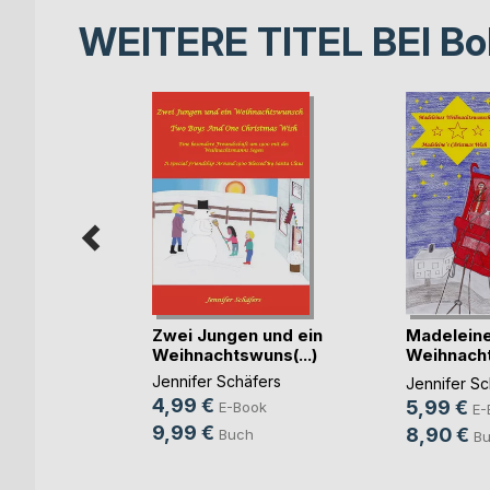
WEITERE TITEL BEI
Bo
Zwei Jungen und ein
Madelein
Weihnachtswuns(...)
Weihnach
Ma(...)
Jennifer Schäfers
Jennifer Sc
ler
4,99 €
5,99 €
E-Book
E-
ok
9,99 €
8,90 €
Buch
B
h