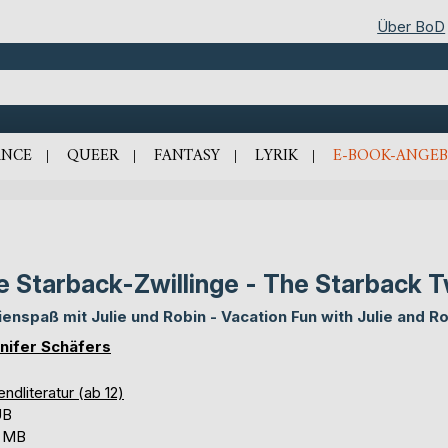
Über BoD
NCE
QUEER
FANTASY
LYRIK
E-BOOK-ANGEB
e Starback-Zwillinge - The Starback 
ienspaß mit Julie und Robin - Vacation Fun with Julie and R
nifer Schäfers
ndliteratur (ab 12)
UB
7 MB