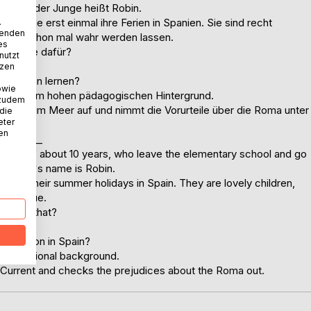
, und der Junge heißt Robin.
en Sie erst einmal ihre Ferien in Spanien. Sie sind recht
.
wenden
e auch schon mal wahr werden lassen.
es
e Gründe dafür?
nutzt
tzen
n Spanien lernen?
owie
 mit einem hohen pädagogischen Hintergrund.
 zudem
ungen im Meer auf und nimmt die Vorurteile über die Roma unter
 die
eter
nen
_________
n age of about 10 years, who leave the elementary school and go
 the boy's name is Robin.
njoy their summer holidays in Spain. They are lovely children,
come true.
s to do that?
r vacation in Spain?
h educational background.
p Current and checks the prejudices about the Roma out.