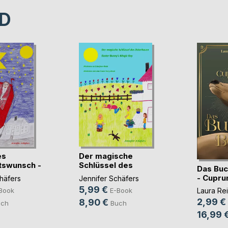
D
es
Der magische
tswunsch -
Schlüssel des
Das Buc
Osterha(...)
- Cupr
häfers
Jennifer Schäfers
5,99 €
Laura Re
Book
E-Book
2,99 €
8,90 €
uch
Buch
16,99 