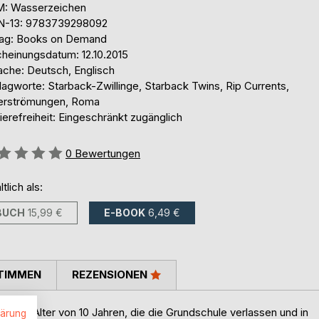
: Wasserzeichen
N-13: 9783739298092
lag: Books on Demand
cheinungsdatum: 12.10.2015
ache: Deutsch, Englisch
agworte: Starback-Zwillinge, Starback Twins, Rip Currents,
erströmungen, Roma
ierefreiheit: Eingeschränkt zugänglich
ertung::
0
Bewertungen
ltlich als:
BUCH
15,99 €
E-BOOK
6,49 €
TIMMEN
REZENSIONEN
er im Alter von 10 Jahren, die die Grundschule verlassen und in
lärung