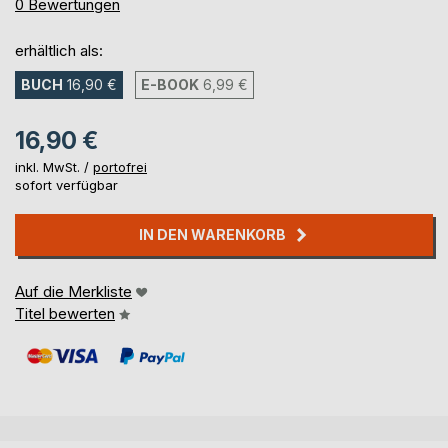
0%
0
Bewertungen
erhältlich als:
BUCH
16,90 €
E-BOOK
6,99 €
16,90 €
inkl. MwSt. /
portofrei
sofort verfügbar
IN DEN WARENKORB
Auf die Merkliste
Titel bewerten