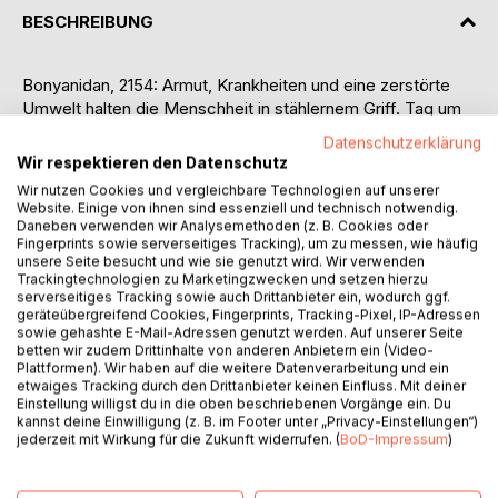
BESCHREIBUNG
Bonyanidan, 2154: Armut, Krankheiten und eine zerstörte
Umwelt halten die Menschheit in stählernem Griff. Tag um
Tag wartet der Cyborg-Agent Arkturus im Standby-Modus
Datenschutzerklärung
auf seine Aufträge. Er tötet ohne Gefühl, ohne zu
Wir respektieren den Datenschutz
hinterfragen, im schier unendlichen, weil programmierten,
Wir nutzen Cookies und vergleichbare Technologien auf unserer
Vertrauen zu seinem Auftraggeber, dem Geheimdienst.
Website. Einige von ihnen sind essenziell und technisch notwendig.
Dieser schützt die wenigen Privilegierten auf einer
Daneben verwenden wir Analysemethoden (z. B. Cookies oder
Fingerprints sowie serverseitiges Tracking), um zu messen, wie häufig
Plattform, die in 23.000 Kilometern Höhe über der Erde
unsere Seite besucht und wie sie genutzt wird. Wir verwenden
schwebt und ihren Bewohnern ein paradiesisches Leben
Trackingtechnologien zu Marketingzwecken und setzen hierzu
ermöglicht.
serverseitiges Tracking sowie auch Drittanbieter ein, wodurch ggf.
geräteübergreifend Cookies, Fingerprints, Tracking-Pixel, IP-Adressen
Eines Tages geschieht eine Panne, sodass die
sowie gehashte E-Mail-Adressen genutzt werden. Auf unserer Seite
Computerchips im Gehirn des Agenten repariert werden
betten wir zudem Drittinhalte von anderen Anbietern ein (Video-
müssen. Dabei wird er sich seiner menschlichen Seite
Plattformen). Wir haben auf die weitere Datenverarbeitung und ein
etwaiges Tracking durch den Drittanbieter keinen Einfluss. Mit deiner
bewusst. Plötzlich drängen sich Fragen auf: Was steckt
Einstellung willigst du in die oben beschriebenen Vorgänge ein. Du
wirklich hinter seinen Aufträgen? Was hat es mit den
kannst deine Einwilligung (z. B. im Footer unter „Privacy-Einstellungen“)
Gerüchten um das Sternsystem Tau Ceti auf sich? Die
jederzeit mit Wirkung für die Zukunft widerrufen. (
BoD-Impressum
)
Regierung plant doch etwas im Geheimen?! Arkturus’
Entdeckungen sind äußerst bedrohlich – das Schicksal der