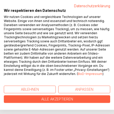
Datenschutzerklärung
Musik ist das, was uns durch's Leben begleitet und immer
Wir respektieren den Datenschutz
an unserer Seite ist. Welche Abenteuer, welche
Wir nutzen Cookies und vergleichbare Technologien auf unserer
Schwierigkeiten wir auch zu bewältigen haben, Musik ist
Website. Einige von ihnen sind essenziell und technisch notwendig.
immer für uns da. Sie ist unser Rückzugsort, unser
Daneben verwenden wir Analysemethoden (z. B. Cookies oder
Zuhause.
Fingerprints sowie serverseitiges Tracking), um zu messen, wie häufig
Musik ist die Sprache der Seele.
unsere Seite besucht und wie sie genutzt wird. Wir verwenden
Trackingtechnologien zu Marketingzwecken und setzen hierzu
serverseitiges Tracking sowie auch Drittanbieter ein, wodurch ggf.
"Wenn wir die Farbdosen nicht finden können, um unsere
geräteübergreifend Cookies, Fingerprints, Tracking-Pixel, IP-Adressen
Welt bunt anzumalen, dann müssen wir die Musik
sowie gehashte E-Mail-Adressen genutzt werden. Auf unserer Seite
betten wir zudem Drittinhalte von anderen Anbietern ein (Video-
aufdrehen und ihre Magie uns verzaubern lassen."
Plattformen). Wir haben auf die weitere Datenverarbeitung und ein
~p. 58
etwaiges Tracking durch den Drittanbieter keinen Einfluss. Mit deiner
Einstellung willigst du in die oben beschriebenen Vorgänge ein. Du
kannst deine Einwilligung (z. B. im Footer unter „Privacy-Einstellungen“)
jederzeit mit Wirkung für die Zukunft widerrufen. (
BoD-Impressum
)
AUTOR/IN
PRESSESTIMMEN
ABLEHNEN
ANPASSEN
ALLE AKZEPTIEREN
REZENSIONEN