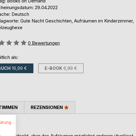
lag: Books on Demand
cheinungsdatum: 29.04.2022
ache: Deutsch
lagworte: Gute Nacht Geschichten, Aufräumen im Kinderzimmer,
elzeughexe
ertung::
0
Bewertungen
ltlich als:
BUCH
16,99 €
E-BOOK
6,99 €
TIMMEN
REZENSIONEN
lärung
.
d Neues entdeckt, aber das Aufräumen möglichst anderen überlässt.