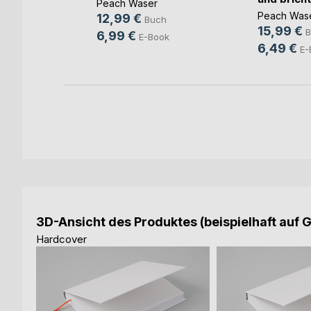
Peach Waser
ok
Peach Was
12,99 €
Buch
15,99 €
B
6,99 €
E-Book
6,49 €
E-
3D-Ansicht des Produktes (beispielhaft auf 
Hardcover