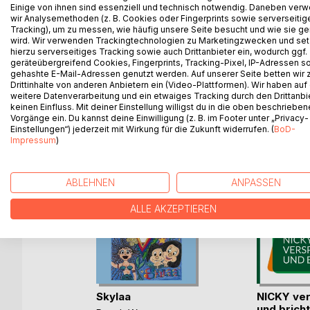
Einige von ihnen sind essenziell und technisch notwendig. Daneben ver
Die Spielzeughexe sieht die Unordnung und lässt 
wir Analysemethoden (z. B. Cookies oder Fingerprints sowie serverseitig
verschwinden. Nun liegt es an Lilya, die Spielze
Tracking), um zu messen, wie häufig unsere Seite besucht und wie sie ge
wird. Wir verwenden Trackingtechnologien zu Marketingzwecken und se
Kopfschmuck wieder braucht!
hierzu serverseitiges Tracking sowie auch Drittanbieter ein, wodurch ggf.
geräteübergreifend Cookies, Fingerprints, Tracking-Pixel, IP-Adressen s
gehashte E-Mail-Adressen genutzt werden. Auf unserer Seite betten wir
Drittinhalte von anderen Anbietern ein (Video-Plattformen). Wir haben auf
weitere Datenverarbeitung und ein etwaiges Tracking durch den Drittanbi
WEITERE TITEL BEI
Bo
keinen Einfluss. Mit deiner Einstellung willigst du in die oben beschriebe
Vorgänge ein. Du kannst deine Einwilligung (z. B. im Footer unter „Privacy-
Einstellungen“) jederzeit mit Wirkung für die Zukunft widerrufen. (
BoD-
Impressum
)
ABLEHNEN
ANPASSEN
ALLE AKZEPTIEREN
 und
Adler
sz
Skylaa
NICKY ver
h
und bricht