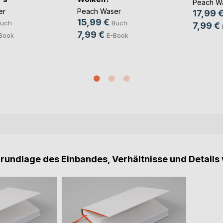
Peach W
er
Peach Waser
17,99 
15,99 €
uch
Buch
7,99 €
7,99 €
Book
E-Book
Grundlage des Einbandes, Verhältnisse und Details 