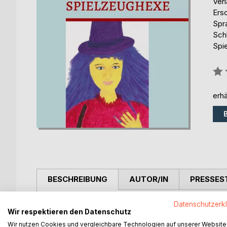
Ver
Ers
Spr
Sch
Spi
Bew
0%
erhä
BESCHREIBUNG
AUTOR/IN
PRESSES
Datenschutzerk
DIE SPIELZEUGHEXE
Wir respektieren den Datenschutz
Wir nutzen Cookies und vergleichbare Technologien auf unserer Website
Lilya ist ein lebhaftes Kind, das gerne spielt un