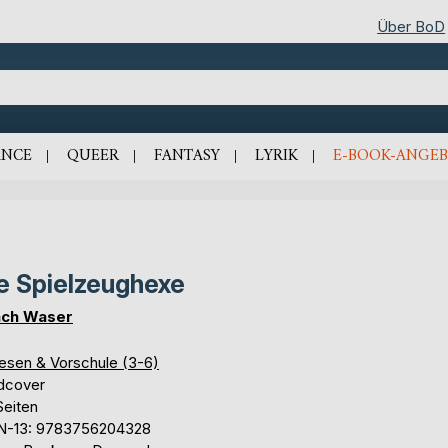
Über BoD
NCE
QUEER
FANTASY
LYRIK
E-BOOK-ANGEB
e Spielzeughexe
ch Waser
lesen & Vorschule (3-6)
dcover
Seiten
N-13: 9783756204328