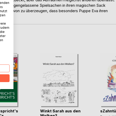
wenden
Lilyas liegengelassene Spielsachen in ihren magischen Sack
es
ughexe davon zu überzeugen, dass besonders Puppe Eva ihren
nutzt
tzen
owie
 zudem
 die
eter
D
nen
spricht's
Winkt Sarah aus den
sZahntü
's
Wolken?