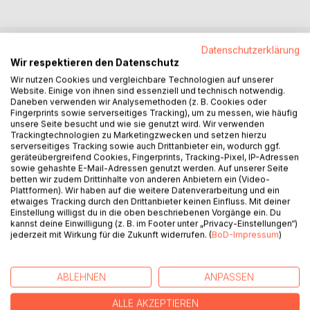
Datenschutzerklärung
BESCHREIBUNG
Wir respektieren den Datenschutz
Wir nutzen Cookies und vergleichbare Technologien auf unserer
Website. Einige von ihnen sind essenziell und technisch notwendig.
Der Weihnachtsmann ist in Rente gegangen und der
Daneben verwenden wir Analysemethoden (z. B. Cookies oder
Fingerprints sowie serverseitiges Tracking), um zu messen, wie häufig
Osterhase hat seinen Job mit übernommen. Doch der
unsere Seite besucht und wie sie genutzt wird. Wir verwenden
Streß war zuviel; weltweite Geschenkverteilung zu
Trackingtechnologien zu Marketingzwecken und setzen hierzu
Weihnachten, das Ganze noch mal zu Ostern und immer
serverseitiges Tracking sowie auch Drittanbieter ein, wodurch ggf.
geräteübergreifend Cookies, Fingerprints, Tracking-Pixel, IP-Adressen
alle Wünsche richtig merken! Das haut den stärksten Hasen
sowie gehashte E-Mail-Adressen genutzt werden. Auf unserer Seite
um!
betten wir zudem Drittinhalte von anderen Anbietern ein (Video-
Jetzt ist erst einmal Urlaub angesagt, doch wer übernimmt
Plattformen). Wir haben auf die weitere Datenverarbeitung und ein
etwaiges Tracking durch den Drittanbieter keinen Einfluss. Mit deiner
in dieser Zeit den Job vom 'Weihnachtshasen' ?
Einstellung willigst du in die oben beschriebenen Vorgänge ein. Du
Es muß ein Vertreter her, doch nicht irgendeiner. Nur der
kannst deine Einwilligung (z. B. im Footer unter „Privacy-Einstellungen“)
Beste kann es sein. Bis zu vier Spieler können an diesem
jederzeit mit Wirkung für die Zukunft widerrufen. (
BoD-Impressum
)
Geschenkejagd-Wettstreit teilnehmen. Bist du gut genug?
Alter: 6-99 Spielerzahl: 2-4 Spieler
ABLEHNEN
ANPASSEN
ALLE AKZEPTIEREN
Spielinhalt (zum Ausdrucken):