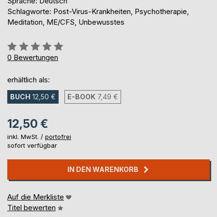
Sprache: Deutsch
Schlagworte: Post-Virus-Krankheiten, Psychotherapie,
Meditation, ME/CFS, Unbewusstes
Bewertung::
0%
0
Bewertungen
erhältlich als:
BUCH
12,50 €
E-BOOK
7,49 €
12,50 €
inkl. MwSt. /
portofrei
sofort verfügbar
IN DEN WARENKORB
Auf die Merkliste
Titel bewerten