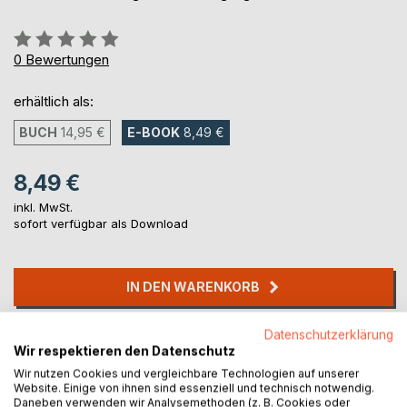
Bewertung::
0%
0
Bewertungen
erhältlich als:
BUCH
14,95 €
E-BOOK
8,49 €
8,49 €
inkl. MwSt.
sofort verfügbar als Download
IN DEN WARENKORB
Datenschutzerklärung
Auf die Merkliste
Wir respektieren den Datenschutz
Titel bewerten
Wir nutzen Cookies und vergleichbare Technologien auf unserer
Website. Einige von ihnen sind essenziell und technisch notwendig.
Daneben verwenden wir Analysemethoden (z. B. Cookies oder