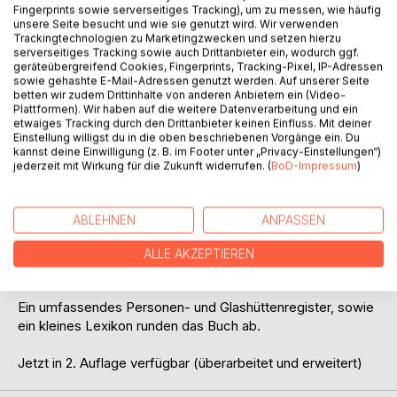
Fingerprints sowie serverseitiges Tracking), um zu messen, wie häufig
unsere Seite besucht und wie sie genutzt wird. Wir verwenden
Trackingtechnologien zu Marketingzwecken und setzen hierzu
serverseitiges Tracking sowie auch Drittanbieter ein, wodurch ggf.
geräteübergreifend Cookies, Fingerprints, Tracking-Pixel, IP-Adressen
sowie gehashte E-Mail-Adressen genutzt werden. Auf unserer Seite
BESCHREIBUNG
betten wir zudem Drittinhalte von anderen Anbietern ein (Video-
Plattformen). Wir haben auf die weitere Datenverarbeitung und ein
etwaiges Tracking durch den Drittanbieter keinen Einfluss. Mit deiner
Einstellung willigst du in die oben beschriebenen Vorgänge ein. Du
Über ein halbes Jahrtausend zählte die Familie
kannst deine Einwilligung (z. B. im Footer unter „Privacy-Einstellungen“)
Si(e)gwart(h) zu den bedeutendsten Glasmacherfamilien in
jederzeit mit Wirkung für die Zukunft widerrufen. (
BoD-Impressum
)
Deutschland und der Schweiz.
Dieses Buch will - basierend auf einer überlieferten Chronik
ABLEHNEN
ANPASSEN
- ihrer Spur folgen. Es berichtet von der Herkunft der
Familie, von der Entwicklung der einzelnen Glashütten und
ALLE AKZEPTIEREN
den Gebräuchen und der harten Arbeit der Glasmacher.
Ein umfassendes Personen- und Glashüttenregister, sowie
ein kleines Lexikon runden das Buch ab.
Jetzt in 2. Auflage verfügbar (überarbeitet und erweitert)