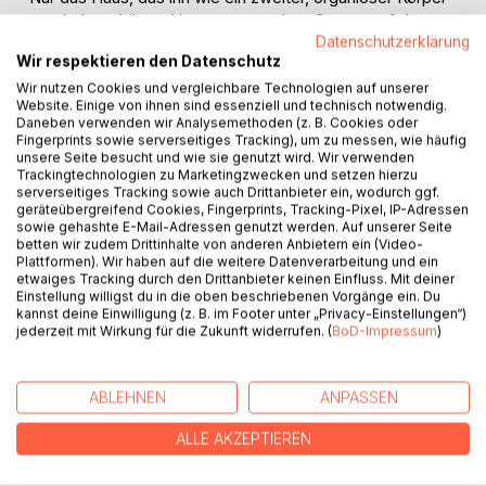
umgab, beschützte Herrmann vor dem Grauen auf der
anderen Seite der Fensterscheibe."
Datenschutzerklärung
Wir respektieren den Datenschutz
Herrmann ist Rentner, lebt mit seiner Frau in einem Kaff und
Wir nutzen Cookies und vergleichbare Technologien auf unserer
Website. Einige von ihnen sind essenziell und technisch notwendig.
hat mit dem Leben mehr oder weniger abgeschlossen.
Daneben verwenden wir Analysemethoden (z. B. Cookies oder
Seine ereignislosen Tage verbringt er in seinem
Fingerprints sowie serverseitiges Tracking), um zu messen, wie häufig
Lieblingssessel, von dem aus er die Welt beobachtet.
unsere Seite besucht und wie sie genutzt wird. Wir verwenden
Trackingtechnologien zu Marketingzwecken und setzen hierzu
Selbst nach dem Auftauchen einer Gruppe Reichsbürger,
serverseitiges Tracking sowie auch Drittanbieter ein, wodurch ggf.
die das Dorfleben auf den Kopf stellt, bleibt er stoisch auf
geräteübergreifend Cookies, Fingerprints, Tracking-Pixel, IP-Adressen
seinem Posten. Erst als die neuen Nachbarn sich als
sowie gehashte E-Mail-Adressen genutzt werden. Auf unserer Seite
betten wir zudem Drittinhalte von anderen Anbietern ein (Video-
okkulte Sekte entpuppen, seine Frau schwer erkrankt und
Plattformen). Wir haben auf die weitere Datenverarbeitung und ein
die Bewohner sich in wahnsinnige Bestien verwandeln,
etwaiges Tracking durch den Drittanbieter keinen Einfluss. Mit deiner
stellt er sich dem dunklen Treiben entgegen.
Einstellung willigst du in die oben beschriebenen Vorgänge ein. Du
kannst deine Einwilligung (z. B. im Footer unter „Privacy-Einstellungen“)
jederzeit mit Wirkung für die Zukunft widerrufen. (
BoD-Impressum
)
AUTOR/IN
ABLEHNEN
ANPASSEN
PRESSESTIMMEN
ALLE AKZEPTIEREN
REZENSIONEN