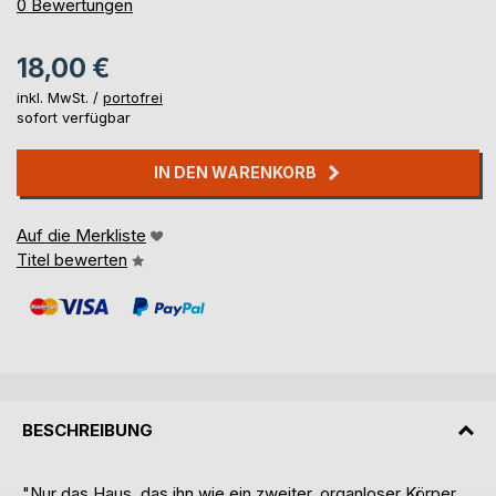
0%
0
Bewertungen
18,00 €
inkl. MwSt. /
portofrei
sofort verfügbar
IN DEN WARENKORB
Auf die Merkliste
Titel bewerten
BESCHREIBUNG
"Nur das Haus, das ihn wie ein zweiter, organloser Körper