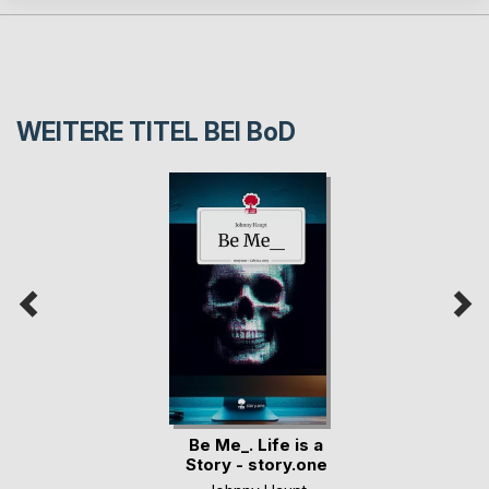
WEITERE TITEL BEI
BoD
Be Me_. Life is a
Story - story.one