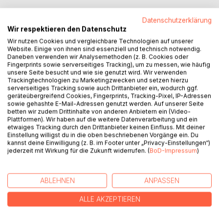
Manchmal braucht das Herz keinen guten Rat. Sondern
Datenschutzerklärung
einfach nur einen Ort, an dem es sicher ist.
Wir respektieren den Datenschutz
Wir nutzen Cookies und vergleichbare Technologien auf unserer
Dieses Buch versammelt kurze Texte über die Dinge, die
Website. Einige von ihnen sind essenziell und technisch notwendig.
uns begleiten: Nähe und Entfernung, Einsamkeit und
Daneben verwenden wir Analysemethoden (z. B. Cookies oder
Verbundenheit, Veränderung, Dankbarkeit und das, was von
Fingerprints sowie serverseitiges Tracking), um zu messen, wie häufig
unsere Seite besucht und wie sie genutzt wird. Wir verwenden
Menschen in uns zurückbleibt.
Trackingtechnologien zu Marketingzwecken und setzen hierzu
serverseitiges Tracking sowie auch Drittanbieter ein, wodurch ggf.
Für Momente, in denen man innehält, eine Seite aufschlägt
geräteübergreifend Cookies, Fingerprints, Tracking-Pixel, IP-Adressen
sowie gehashte E-Mail-Adressen genutzt werden. Auf unserer Seite
und sich selbst zwischen den Zeilen begegnet.
betten wir zudem Drittinhalte von anderen Anbietern ein (Video-
Plattformen). Wir haben auf die weitere Datenverarbeitung und ein
Der gefeierte Bestseller aus der Mongolei erstmals in einer
etwaiges Tracking durch den Drittanbieter keinen Einfluss. Mit deiner
Einstellung willigst du in die oben beschriebenen Vorgänge ein. Du
sorgsam editierten deutschen Fassung.
kannst deine Einwilligung (z. B. im Footer unter „Privacy-Einstellungen“)
jederzeit mit Wirkung für die Zukunft widerrufen. (
BoD-Impressum
)
AUTOR/IN
ABLEHNEN
ANPASSEN
PRESSESTIMMEN
ALLE AKZEPTIEREN
REZENSIONEN