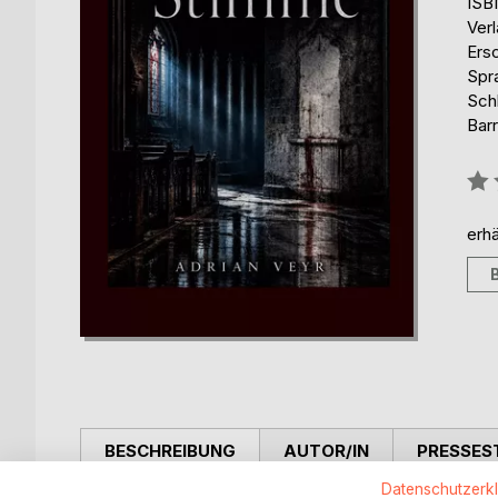
ISB
Ver
Ers
Spr
Schl
Barr
Bew
0%
erhä
BESCHREIBUNG
AUTOR/IN
PRESSES
Datenschutzerk