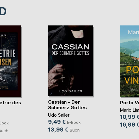
D
Cassian - Der
trie des
Porto V
Schmerz Gottes
Mario Li
Udo Sailer
10,99 
9,49 €
E-Book
Book
16,99 
13,99 €
Buch
Buch