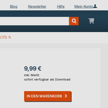
Blog
Newsletter
Hilfe
Mein Konto
Mein Wa
OTE %
9,99 €
inkl. MwSt.
sofort verfügbar als Download
IN DEN WARENKORB