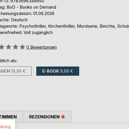
N-13: 9783696349950
lag: BoD - Books on Demand
cheinungsdatum: 01.06.2026
ache: Deutsch
agworte: Psychothriller, Kirchenthriller, Mordserie, Beichte, Schul
ierefreiheit: Voll zugänglich
ertung::
0
Bewertungen
ltlich als:
BUCH
19,99 €
E-BOOK
9,99 €
TIMMEN
REZENSIONEN
lärung