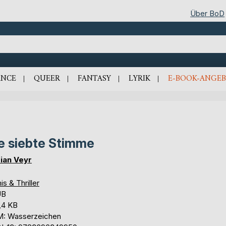
Über BoD
NCE
QUEER
FANTASY
LYRIK
E-BOOK-ANGEB
e siebte Stimme
ian Veyr
is & Thriller
UB
,4 KB
: Wasserzeichen