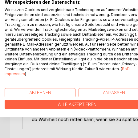
Wir respektieren den Datenschutz
In einer regnerischen Nacht betritt ein unbekannte
Brandt an, noch in derselben Nacht eine Frau zu tö
Wir nutzen Cookies und vergleichbare Technologien auf unserer Website
Einige von ihnen sind essenziell und technisch notwendig. Daneben ver
wir Analysemethoden (z. B. Cookies oder Fingerprints sowie serverseitig
Wenig später liegt Richterin Helena Vogt tot im Inn
Tracking), um zu messen, wie häufig unsere Seite besucht und wie sie ge
Botschaft, die Elias unmittelbar in den Fall hineinzie
wird. Wir verwenden Trackingtechnologien zu Marketingzwecken und se
hierzu serverseitiges Tracking sowie auch Drittanbieter ein, wodurch ggf.
geräteübergreifend Cookies, Fingerprints, Tracking-Pixel, IP-Adressen s
Kriminalhauptkommissarin Mara Seidel übernimmt di
gehashte E-Mail-Adressen genutzt werden. Auf unserer Seite betten wir
grausamen Ordnung. Jede Tat ist als Stimme ange
Drittinhalte von anderen Anbietern ein (Video-Plattformen). Wir haben auf
weitere Datenverarbeitung und ein etwaiges Tracking durch den Drittanbi
sprechen können und schwieg.
keinen Einfluss. Mit deiner Einstellung willigst du in die oben beschriebe
Vorgänge ein. Du kannst deine Einwilligung (z. B. im Footer unter „Privacy-
Die Spur führt von alten Familiengerichtsverfahr
Einstellungen“) jederzeit mit Wirkung für die Zukunft widerrufen. (
BoD-
ehemaligen kirchlichen Heim. Dort wurden Kinder 
Impressum
)
Mara persönlich einzuholen: Ihr Bruder Samuel v
ABLEHNEN
ANPASSEN
Je näher Mara der Wahrheit kommt, desto klarer wir
seine Wahrheit fordert Opfer.
ALLE AKZEPTIEREN
Die siebte Stimme ist ein düsterer psychologische
ob Wahrheit noch retten kann, wenn sie zu spät k