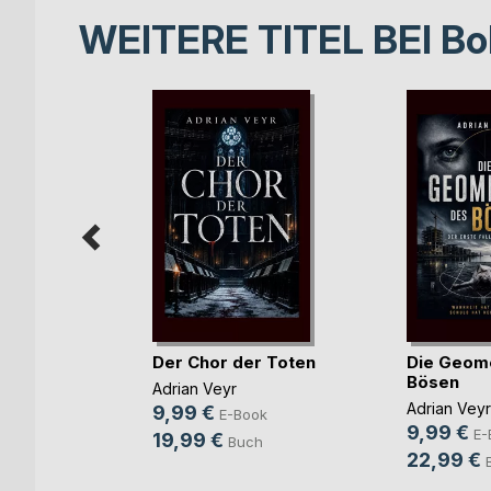
WEITERE TITEL BEI
Bo
e
Der Chor der Toten
Die Geome
Bösen
Adrian Veyr
ke
Adrian Veyr
9,99 €
E-Book
9,99 €
h
E-
19,99 €
Buch
22,99 €