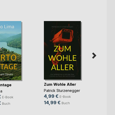
Zum Wohle Aller
intage
Im fre
Patrick Sturzenegger
ma
Urs Zi
4,99 €
€
8,99
E-Book
E-Book
14,99 €
€
17,00
Buch
Buch