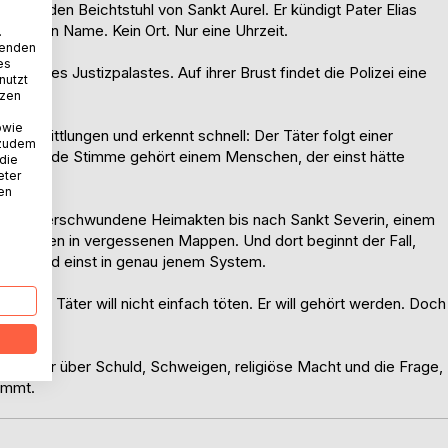
r Mann den Beichtstuhl von Sankt Aurel. Er kündigt Pater Elias
ten. Kein Name. Kein Ort. Nur eine Uhrzeit.
.
wenden
es
enhof des Justizpalastes. Auf ihrer Brust findet die Polizei eine
nutzt
ht.
tzen
owie
e Ermittlungen und erkennt schnell: Der Täter folgt einer
 zudem
legt. Jede Stimme gehört einem Menschen, der einst hätte
 die
eter
nen
en über verschwundene Heimakten bis nach Sankt Severin, einem
zu Namen in vergessenen Mappen. Und dort beginnt der Fall,
erschwand einst in genau jenem System.
d: Der Täter will nicht einfach töten. Er will gehört werden. Doch
r Thriller über Schuld, Schweigen, religiöse Macht und die Frage,
ommt.