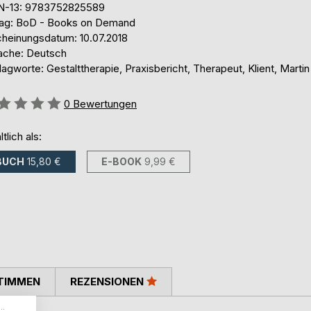
N-13: 9783752825589
lag: BoD - Books on Demand
cheinungsdatum: 10.07.2018
ache: Deutsch
agworte: Gestalttherapie, Praxisbericht, Therapeut, Klient, Marti
ertung::
0
Bewertungen
ltlich als:
BUCH
15,80 €
E-BOOK
9,99 €
TIMMEN
REZENSIONEN