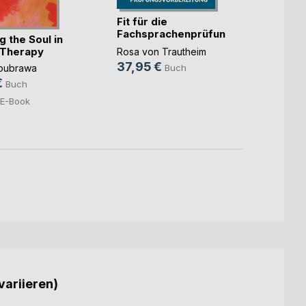
Fit für die
Schlü
Fachsprachenprüfung
 the Soul in
Dima H
Me(...)
 Therapy
Rosa von Trautheim
14,9
37,95 €
oubrawa
Buch
€
Buch
E-Book
variieren)