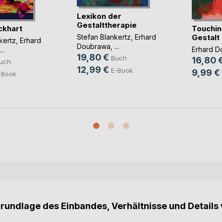
Lexikon der
Gestalttherapie
ckhart
Touching
Gestalt
Stefan Blankertz
,
Erhard
kertz
,
Erhard
Doubrawa
, ...
Erhard D
...
19,80 €
Buch
16,80 
uch
12,99 €
E-Book
9,99 €
-Book
Grundlage des Einbandes, Verhältnisse und Details 