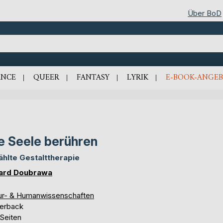
Über BoD
NCE
QUEER
FANTASY
LYRIK
E-BOOK-ANGEB
e Seele berühren
ählte Gestalttherapie
ard Doubrawa
ur- & Humanwissenschaften
erback
 Seiten