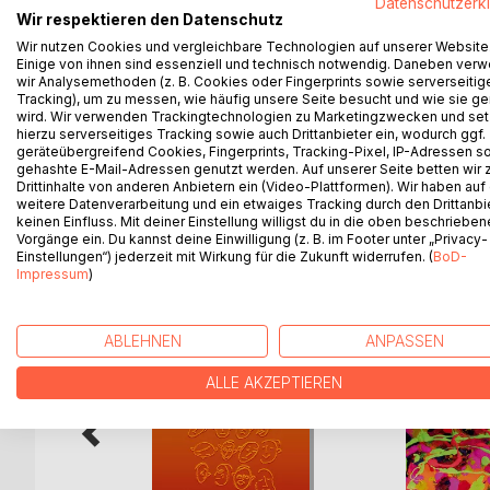
Datenschutzerk
Erhard Doubrawa arbeitet seit vielen Jahren als Ges
Wir respektieren den Datenschutz
und Kassel (GIK), wo er auch als Ausbilder tätig ist
Wir nutzen Cookies und vergleichbare Technologien auf unserer Website
In diesem Buch versammelt der Autor Geschichten, d
Einige von ihnen sind essenziell und technisch notwendig. Daneben ver
und Klienten, in Workshops und Gruppen. Sie hab
wir Analysemethoden (z. B. Cookies oder Fingerprints sowie serverseitig
Tracking), um zu messen, wie häufig unsere Seite besucht und wie sie ge
und so von anderen seelisch berühren lassen konn
wird. Wir verwenden Trackingtechnologien zu Marketingzwecken und se
Ein Klassiker der Gestalttherapie in einer erheblic
hierzu serverseitiges Tracking sowie auch Drittanbieter ein, wodurch ggf.
geräteübergreifend Cookies, Fingerprints, Tracking-Pixel, IP-Adressen s
gehashte E-Mail-Adressen genutzt werden. Auf unserer Seite betten wir
Drittinhalte von anderen Anbietern ein (Video-Plattformen). Wir haben auf
weitere Datenverarbeitung und ein etwaiges Tracking durch den Drittanbi
WEITERE TITEL BEI
Bo
keinen Einfluss. Mit deiner Einstellung willigst du in die oben beschriebe
Vorgänge ein. Du kannst deine Einwilligung (z. B. im Footer unter „Privacy-
Einstellungen“) jederzeit mit Wirkung für die Zukunft widerrufen. (
BoD-
Impressum
)
ABLEHNEN
ANPASSEN
ALLE AKZEPTIEREN