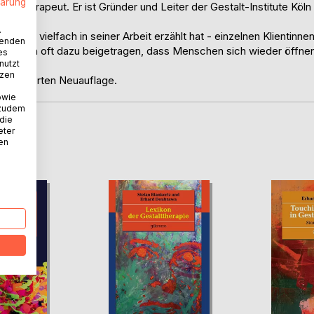
lärung
talttherapeut. Er ist Gründer und Leiter der Gestalt-Institute Köln
.
.
ie er vielfach in seiner Arbeit erzählt hat - einzelnen Klientinne
wenden
en schon oft dazu beigetragen, dass Menschen sich wieder öffne
es
nutzt
ten.
tzen
h erweiterten Neuauflage.
owie
 zudem
 die
eter
D
nen