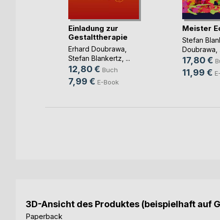
tigkeit
Einladung zur
Meister E
Gestalttherapie
mann
Stefan Blan
h
Erhard Doubrawa
,
Doubrawa
, 
Stefan Blankertz
, ...
17,80 €
B
12,80 €
Buch
11,99 €
E
7,99 €
E-Book
3D-Ansicht des Produktes (beispielhaft auf 
Paperback