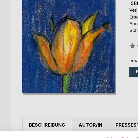
ISB
Ver
Ers
Spr
Schl
Bew
0%
erhä
BESCHREIBUNG
AUTOR/IN
PRESSES