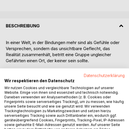
BESCHREIBUNG
In einer Welt, in der Bindungen mehr sind als Gefühle oder
Versprechen, sondern das unsichtbare Geflecht, das
Realität zusammenhält, betritt eine Gruppe ungleicher
Gefährten einen Ort, der keiner sein sollte.
Ilyra, die kundige Leserin dieser unsichtbaren Fäden, Kael,
Datenschutzerklärung
der sie instinktiv ertastet, Branak, der schweigend trägt,
Wir respektieren den Datenschutz
Marell, der mit List Türen öffnet, und Serenya, die heilend
Wir nutzen Cookies und vergleichbare Technologien auf unserer
den Bruch zwischen Natur und Mensch zu schließen
Website. Einige von ihnen sind essenziell und technisch notwendig.
versucht - sie alle sind durch eine Mission verbunden,
Daneben verwenden wir Analysemethoden (z. B. Cookies oder
Fingerprints sowie serverseitiges Tracking), um zu messen, wie häufig
deren Ziel ihnen selbst nur teilweise bewusst ist.
unsere Seite besucht und wie sie genutzt wird. Wir verwenden
Trackingtechnologien zu Marketingzwecken und setzen hierzu
Auf ihrem Weg stoßen sie auf alte Magien, zerbrochene
serverseitiges Tracking sowie auch Drittanbieter ein, wodurch ggf.
geräteübergreifend Cookies, Fingerprints, Tracking-Pixel, IP-Adressen
Bindungen und Räume, die sich wie Prüfungen anfühlen -
sowie gehashte E-Mail-Adressen genutzt werden. Auf unserer Seite
Prüfungen, die nicht nur ihre Kräfte, sondern ihre