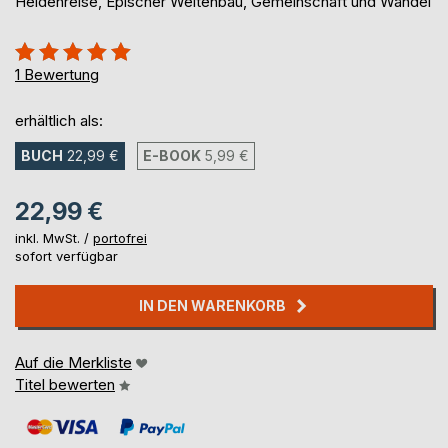
Heldenreise, Epischer Weltenbau, Gemeinschaft und Wandel
Bewertung::
100%
1
Bewertung
erhältlich als:
BUCH
22,99 €
E-BOOK
5,99 €
22,99 €
inkl. MwSt. /
portofrei
sofort verfügbar
IN DEN WARENKORB
Auf die Merkliste
Titel bewerten