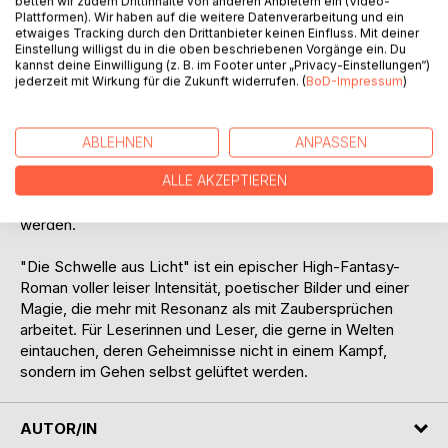
betten wir zudem Drittinhalte von anderen Anbietern ein (Video-
Überzeugungen fordern. Jeder Schritt führt sie tiefer in
Plattformen). Wir haben auf die weitere Datenverarbeitung und ein
etwaiges Tracking durch den Drittanbieter keinen Einfluss. Mit deiner
eine Landschaft, in der Realität verformbar ist, Worte
Einstellung willigst du in die oben beschriebenen Vorgänge ein. Du
Gewicht haben und selbst der Boden unter ihren Füßen
kannst deine Einwilligung (z. B. im Footer unter „Privacy-Einstellungen“)
eine Antwort geben kann.
jederzeit mit Wirkung für die Zukunft widerrufen. (
BoD-Impressum
)
Zwischen schwebenden Pfaden, verlockenden
Schattenwegen und Orten, die auf sie zu warten scheinen,
ABLEHNEN
ANPASSEN
müssen sie lernen, dass Macht nicht in der Beherrschung
ALLE AKZEPTIEREN
liegt, sondern im Verständnis. Doch das Verständnis hat
seinen Preis - und nicht jede Bindung sollte erneuert
werden.
"Die Schwelle aus Licht" ist ein epischer High-Fantasy-
Roman voller leiser Intensität, poetischer Bilder und einer
Magie, die mehr mit Resonanz als mit Zaubersprüchen
arbeitet. Für Leserinnen und Leser, die gerne in Welten
eintauchen, deren Geheimnisse nicht in einem Kampf,
sondern im Gehen selbst gelüftet werden.
AUTOR/IN