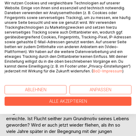
Wir nutzen Cookies und vergleichbare Technologien auf unserer
Website. Einige von ihnen sind essenziell und technisch notwendig.
Daneben verwenden wir Analysemethoden (z. B. Cookies oder
Fingerprints sowie serverseitiges Tracking), um zu messen, wie häufig
unsere Seite besucht und wie sie genutzt wird. Wir verwenden
Trackingtechnologien zu Marketingzwecken und setzen hierzu
BESCHREIBUNG
serverseitiges Tracking sowie auch Drittanbieter ein, wodurch ggf.
geräteübergreifend Cookies, Fingerprints, Tracking-Pixel, IP-Adressen
sowie gehashte E-Mail-Adressen genutzt werden. Auf unserer Seite
betten wir zudem Drittinhalte von anderen Anbietern ein (Video-
Tief begibt sich der umwerfend spannend erzählte Roman
Plattformen). Wir haben auf die weitere Datenverarbeitung und ein
in die radikal unterschiedlichen Perspektiven seiner Figuren
etwaiges Tracking durch den Drittanbieter keinen Einfluss. Mit deiner
hinein. Von jenem Steinbrunnen in Berlin tastet er sich durch
Einstellung willigst du in die oben beschriebenen Vorgänge ein. Du
kannst deine Einwilligung (z. B. im Footer unter „Privacy-Einstellungen“)
Jahrzehnte zurück bis in die DDR der 1950er Jahre - und
jederzeit mit Wirkung für die Zukunft widerrufen. (
BoD-Impressum
)
streckt sich aus bis in die einsamen Weiten der finnischen
Schäreninseln.
Es sind nicht nur Trennungen, Verluste und Neuanfänge, die
ABLEHNEN
ANPASSEN
Hannes' innere Einsamkeit zeichnen. Als er vor vielen
Jahren unter den Schüssen der DDR-Grenzsoldaten die
ALLE AKZEPTIEREN
Spree durchschwamm, um in den Westen zu kommen, war
es ganz buchstäblich ein anderer Mensch, der das Ufer
erreichte. Ist Flucht seither zum Grundmotiv seines Lebens
geworden? Wird er auch jetzt wieder fliehen, als ihn so
viele Jahre später in der Begegnung mit der jungen