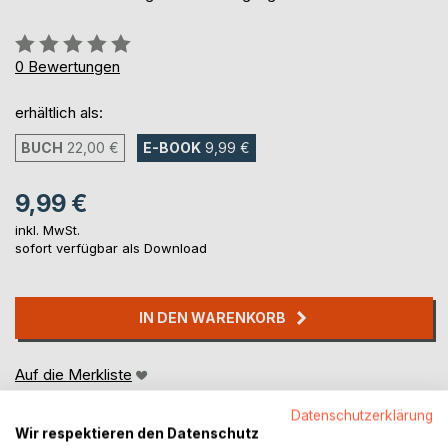
Bewertung::
0%
0
Bewertungen
erhältlich als:
BUCH
22,00 €
E-BOOK
9,99 €
9,99 €
inkl. MwSt.
sofort verfügbar als Download
IN DEN WARENKORB
Auf die Merkliste
Titel bewerten
Datenschutzerklärung
Wir respektieren den Datenschutz