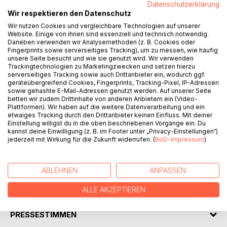
Datenschutzerklärung
klingt doch besser als Hausmeisterschule, zumal einem
Wir respektieren den Datenschutz
Großhaus des GL-Gesellschaftssystems vorzustehen,
Wir nutzen Cookies und vergleichbare Technologien auf unserer
mehr bedeutet als eine gewöhnliche Hausmeisterei und
Website. Einige von ihnen sind essenziell und technisch notwendig.
eher der Lenkung eines Ozeanriesen gleicht. Ein zwanzig-
Daneben verwenden wir Analysemethoden (z. B. Cookies oder
Fingerprints sowie serverseitiges Tracking), um zu messen, wie häufig
bis vierzigstöckiges Gebäude mit zweihundert bis
unsere Seite besucht und wie sie genutzt wird. Wir verwenden
dreihundert Einwohnern nicht nur technisch, sondern auch
Trackingtechnologien zu Marketingzwecken und setzen hierzu
weltanschaulich-psychologisch zu betreuen und zu leiten,
serverseitiges Tracking sowie auch Drittanbieter ein, wodurch ggf.
geräteübergreifend Cookies, Fingerprints, Tracking-Pixel, IP-Adressen
verlangt Kenntnisse, die denen eines Kapitäns
sowie gehashte E-Mail-Adressen genutzt werden. Auf unserer Seite
gleichkommen.
betten wir zudem Drittinhalte von anderen Anbietern ein (Video-
Die rund 35 Personen, die hier in einem dreijährigen Kursus
Plattformen). Wir haben auf die weitere Datenverarbeitung und ein
etwaiges Tracking durch den Drittanbieter keinen Einfluss. Mit deiner
ausgebildet werden, erleben so mancherlei und geraten
Einstellung willigst du in die oben beschriebenen Vorgänge ein. Du
sogar in Lebensgefahr, weil das GL System von
kannst deine Einwilligung (z. B. im Footer unter „Privacy-Einstellungen“)
fanatischen Gegnern bedroht wird. Aber da der Staat als
jederzeit mit Wirkung für die Zukunft widerrufen. (
BoD-Impressum
)
Schutzherr des Projekts auftritt, geht alles am Ende gut
aus.
ABLEHNEN
ANPASSEN
AUTOR/IN
ALLE AKZEPTIEREN
PRESSESTIMMEN