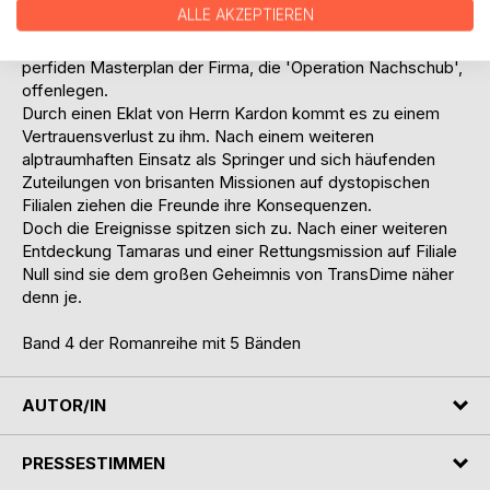
ALLE AKZEPTIEREN
von TransDime. Endlich kommt Tamara dabei an erste lang
ersehnte Informationen für den Widerstand, die den
perfiden Masterplan der Firma, die 'Operation Nachschub',
offenlegen.
Durch einen Eklat von Herrn Kardon kommt es zu einem
Vertrauensverlust zu ihm. Nach einem weiteren
alptraumhaften Einsatz als Springer und sich häufenden
Zuteilungen von brisanten Missionen auf dystopischen
Filialen ziehen die Freunde ihre Konsequenzen.
Doch die Ereignisse spitzen sich zu. Nach einer weiteren
Entdeckung Tamaras und einer Rettungsmission auf Filiale
Null sind sie dem großen Geheimnis von TransDime näher
denn je.
Band 4 der Romanreihe mit 5 Bänden
AUTOR/IN
PRESSESTIMMEN