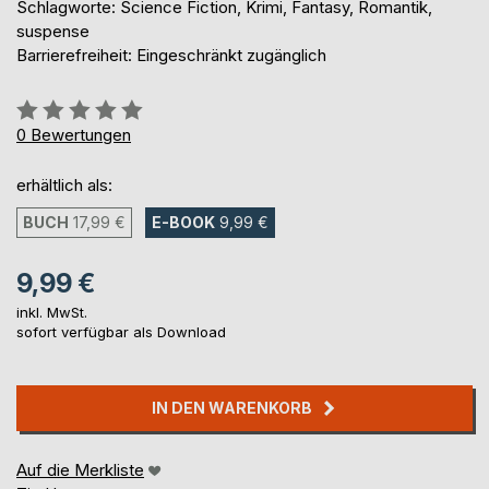
Schlagworte: Science Fiction, Krimi, Fantasy, Romantik,
suspense
Barrierefreiheit: Eingeschränkt zugänglich
Bewertung::
0%
0
Bewertungen
erhältlich als:
BUCH
17,99 €
E-BOOK
9,99 €
9,99 €
inkl. MwSt.
sofort verfügbar als Download
IN DEN WARENKORB
Auf die Merkliste