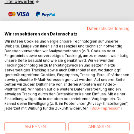
Titel bewerten
Datenschutzerklärung
Wir respektieren den Datenschutz
Wir nutzen Cookies und vergleichbare Technologien auf unserer
Website. Einige von ihnen sind essenziell und technisch notwendig.
BESCHREIBUNG
Daneben verwenden wir Analysemethoden (z. B. Cookies oder
Fingerprints sowie serverseitiges Tracking), um zu messen, wie häufig
unsere Seite besucht und wie sie genutzt wird. Wir verwenden
Band 4 - Die Schuld des Triumvirats
Trackingtechnologien zu Marketingzwecken und setzen hierzu
serverseitiges Tracking sowie auch Drittanbieter ein, wodurch ggf.
geräteübergreifend Cookies, Fingerprints, Tracking-Pixel, IP-Adressen
Nach ihrem ersten Jahr und mehreren harten Einsätzen als
sowie gehashte E-Mail-Adressen genutzt werden. Auf unserer Seite
Springer verbringen die Freunde einen Urlaub auf Wolfs
betten wir zudem Drittinhalte von anderen Anbietern ein (Video-
Heimatfiliale 108, die auch Rebecca und Nick kennen.
Plattformen). Wir haben auf die weitere Datenverarbeitung und ein
etwaiges Tracking durch den Drittanbieter keinen Einfluss. Mit deiner
Dabei kommen sich nicht nur Wolf und Teresa näher, auch
Einstellung willigst du in die oben beschriebenen Vorgänge ein. Du
Sven macht Tamara weiter den Hof.
kannst deine Einwilligung (z. B. im Footer unter „Privacy-Einstellungen“)
Durch Zufall retten sie ein paar wichtige Personen mit
jederzeit mit Wirkung für die Zukunft widerrufen. (
BoD-Impressum
)
TransDime Verbindungen vor einem Entführungsversuch.
Prompt werden sie zum Schutz vor weiteren Attentaten
ABLEHNEN
ANPASSEN
von der Firma 'entliehen'. Sie erfahren dann auch
unverhofft von erbitterten Flügelkämpfen in der Chefetage