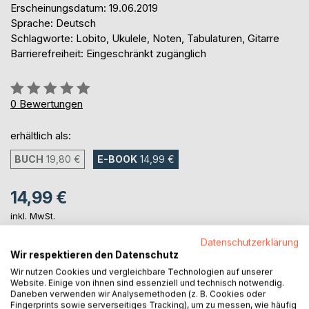
Erscheinungsdatum: 19.06.2019
Sprache: Deutsch
Schlagworte: Lobito, Ukulele, Noten, Tabulaturen, Gitarre
Barrierefreiheit: Eingeschränkt zugänglich
Bewertung::
0%
0
Bewertungen
erhältlich als:
BUCH
19,80 €
E-BOOK
14,99 €
14,99 €
inkl. MwSt.
sofort verfügbar als Download
Datenschutzerklärung
Wir respektieren den Datenschutz
Wir nutzen Cookies und vergleichbare Technologien auf unserer
IN DEN WARENKORB
Website. Einige von ihnen sind essenziell und technisch notwendig.
Daneben verwenden wir Analysemethoden (z. B. Cookies oder
Fingerprints sowie serverseitiges Tracking), um zu messen, wie häufig