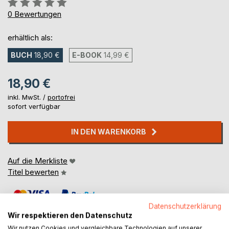
Bewertung::
0%
0
Bewertungen
erhältlich als:
BUCH
18,90 €
E-BOOK
14,99 €
18,90 €
inkl. MwSt. /
portofrei
sofort verfügbar
IN DEN WARENKORB
Auf die Merkliste
Titel bewerten
Datenschutzerklärung
Wir respektieren den Datenschutz
Wir nutzen Cookies und vergleichbare Technologien auf unserer