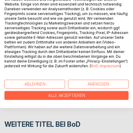
Website. Einige von ihnen sind essenziell und technisch notwendig.
Daneben verwenden wir Analysemethoden (z. B. Cookies oder
BESCHREIBUNG
Fingerprints sowie serverseitiges Tracking), um zu messen, wie häufig
unsere Seite besucht und wie sie genutzt wird. Wir verwenden
Trackingtechnologien zu Marketingzwecken und setzen hierzu
serverseitiges Tracking sowie auch Drittanbieter ein, wodurch ggf.
Eine kleine Zusammenfassung einiger Gedichte sowie
geräteübergreifend Cookies, Fingerprints, Tracking-Pixel, IP-Adressen
Gedanken und E-Mails in Versform
sowie gehashte E-Mail-Adressen genutzt werden. Auf unserer Seite
betten wir zudem Drittinhalte von anderen Anbietern ein (Video-
Plattformen). Wir haben auf die weitere Datenverarbeitung und ein
etwaiges Tracking durch den Drittanbieter keinen Einfluss. Mit deiner
AUTOR/IN
Einstellung willigst du in die oben beschriebenen Vorgänge ein. Du
kannst deine Einwilligung (z. B. im Footer unter „Privacy-Einstellungen“)
jederzeit mit Wirkung für die Zukunft widerrufen. (
BoD-Impressum
)
PRESSESTIMMEN
REZENSIONEN
ABLEHNEN
ANPASSEN
ALLE AKZEPTIEREN
WEITERE TITEL BEI
BoD