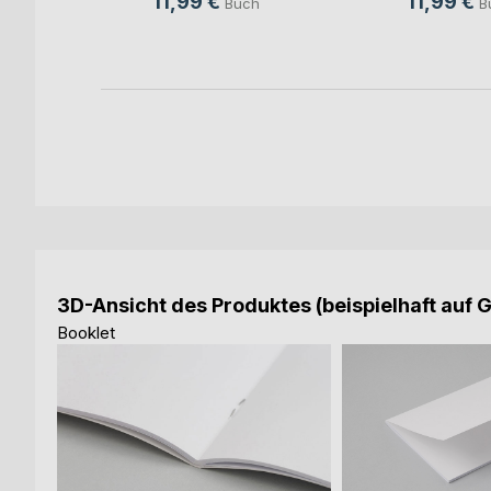
11,99 €
11,99 €
h
Buch
B
ok
3D-Ansicht des Produktes (beispielhaft auf 
Booklet