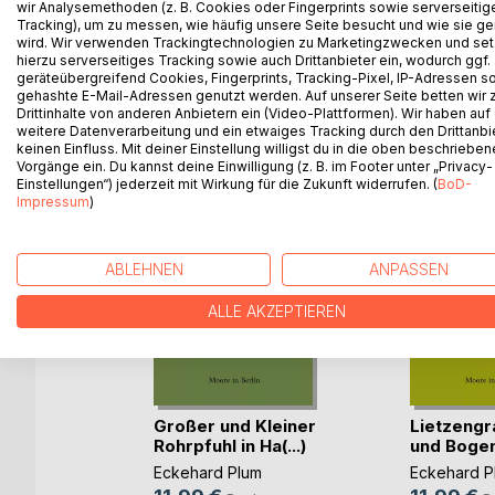
wir Analysemethoden (z. B. Cookies oder Fingerprints sowie serverseitig
Berliner Urstromtal. Wie genau diese Moore zu de
Tracking), um zu messen, wie häufig unsere Seite besucht und wie sie ge
wird. Wir verwenden Trackingtechnologien zu Marketingzwecken und se
hierzu serverseitiges Tracking sowie auch Drittanbieter ein, wodurch ggf.
geräteübergreifend Cookies, Fingerprints, Tracking-Pixel, IP-Adressen s
gehashte E-Mail-Adressen genutzt werden. Auf unserer Seite betten wir
Drittinhalte von anderen Anbietern ein (Video-Plattformen). Wir haben auf
WEITERE TITEL BEI
Bo
weitere Datenverarbeitung und ein etwaiges Tracking durch den Drittanbi
keinen Einfluss. Mit deiner Einstellung willigst du in die oben beschriebe
Vorgänge ein. Du kannst deine Einwilligung (z. B. im Footer unter „Privacy-
Einstellungen“) jederzeit mit Wirkung für die Zukunft widerrufen. (
BoD-
Impressum
)
ABLEHNEN
ANPASSEN
ALLE AKZEPTIEREN
ehlefenn
Großer und Kleiner
Lietzeng
ld
Rohrpfuhl in Ha(...)
und Bogens
m
Eckehard Plum
Eckehard P