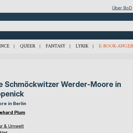
Über BoD
NCE
QUEER
FANTASY
LYRIK
E-BOOK-ANGEB
e Schmöckwitzer Werder-Moore in
penick
re in Berlin
ehard Plum
ur & Umwelt
klet