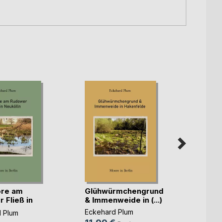
ore am
Glühwürmchengrund
Die M
 Fließ in
& Immenweide in (...)
Klein
in (...)
Eckehard Plum
 Plum
Eckeha