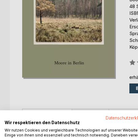
48 
ISB
Ver
Ers
Spr
Sch
Köp
Bew
0%
erhä
BESCHREIBUNG
AUTOR/IN
PRESSES
Datenschutzerk
Wir respektieren den Datenschutz
Wir nutzen Cookies und vergleichbare Technologien auf unserer Website
Bei den drei Mooren auf dem Schmöckwitzer Werde
Einige von ihnen sind essenziell und technisch notwendig. Daneben ver
aus weichseleiszeitlichen Schmelzwassern im Zus