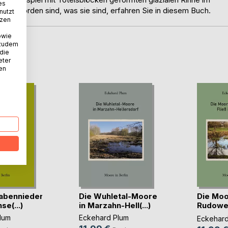
es
m geworden sind, was sie sind, erfahren Sie in diesem Buch.
nutzt
tzen
owie
 zudem
 die
D
eter
nen
rabenniederung
Die Wuhletal-Moore
Die Mo
e(...)
in Marzahn-Hell(...)
Rudower
Neuk(...)
lum
Eckehard Plum
Eckehard