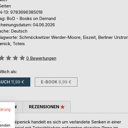
Seiten
N-13: 9783696385019
lag: BoD - Books on Demand
cheinungsdatum: 04.06.2026
ache: Deutsch
lagworte: Schmöckwitzer Werder-Moore, Eiszeit, Berliner Urstrom
enick, Toteis
ertung::
0
Bewertungen
ltlich als:
BUCH
11,99 €
E-BOOK
6,99 €
TIMMEN
REZENSIONEN
lärung
.
r in Köpenick handelt es sich um verlandete Senken in einer
wenden
ammenspiel mit Toteisblöcken geformten glazialen Rinne im