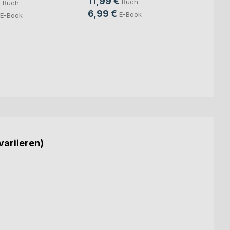
11,99 €
€
11,99
Buch
Buch
6,99 €
6,99
E-Book
E-Book
variieren)