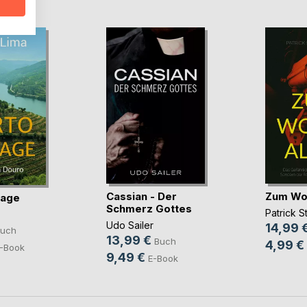
Cassian - Der
Zum Woh
tage
Schmerz Gottes
Patrick 
Udo Sailer
14,99 
uch
13,99 €
Buch
4,99 €
-Book
9,49 €
E-Book