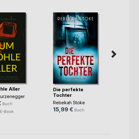
le Aller
Die perfekte
Ben u
Tochter
gehei
Sturzenegger
der(...
Rebekah Stoke
€
Alessi
Buch
15,99 €
23,0
Buch
E-Book
10,9