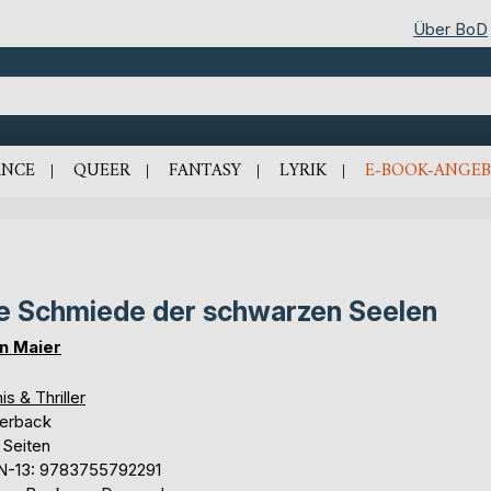
Über BoD
NCE
QUEER
FANTASY
LYRIK
E-BOOK-ANGEB
e Schmiede der schwarzen Seelen
en Maier
is & Thriller
erback
 Seiten
N-13: 9783755792291