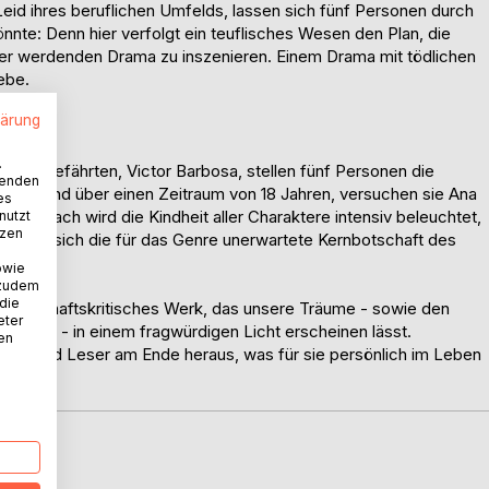
Leid ihres beruflichen Umfelds, lassen sich fünf Personen durch
nnte: Denn hier verfolgt ein teuflisches Wesen den Plan, die
r werdenden Drama zu inszenieren. Einem Drama mit tödlichen
ebe.
lärung
.
ebensgefährten, Victor Barbosa, stellen fünf Personen die
wenden
nder und über einen Zeitraum von 18 Jahren, versuchen sie Ana
es
und nach wird die Kindheit aller Charaktere intensiv beleuchtet,
nutzt
tzen
 ergibt sich die für das Genre unerwartete Kernbotschaft des
eben.
owie
 zudem
 die
 gesellschaftskritisches Werk, das unsere Träume - sowie den
eter
hkeit - in einem fragwürdigen Licht erscheinen lässt.
nen
nnen und Leser am Ende heraus, was für sie persönlich im Leben
D