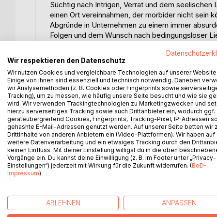
Süchtig nach Intrigen, Verrat und dem seelischen 
einen Ort vereinnahmen, der morbider nicht sein kö
Abgründe in Unternehmen zu einem immer absurde
Folgen und dem Wunsch nach bedingungsloser Li
Datenschutzerk
*
Wir respektieren den Datenschutz
Wir nutzen Cookies und vergleichbare Technologien auf unserer Website
Neben der Protagonistin, Ana Lazar sowie ihrem L
Einige von ihnen sind essenziell und technisch notwendig. Daneben ver
weiteren Hauptcharaktere dar. Unabhängig voneina
wir Analysemethoden (z. B. Cookies oder Fingerprints sowie serverseitig
im beruflichen Kontext psychisch zu brechen. Nach 
Tracking), um zu messen, wie häufig unsere Seite besucht und wie sie ge
wird. Wir verwenden Trackingtechnologien zu Marketingzwecken und se
und aus diesen schonungslos erzählten Einblicken,
hierzu serverseitiges Tracking sowie auch Drittanbieter ein, wodurch ggf.
Buches: Ohne Liebe können wir Menschen nicht l
geräteübergreifend Cookies, Fingerprints, Tracking-Pixel, IP-Adressen s
gehashte E-Mail-Adressen genutzt werden. Auf unserer Seite betten wir
Drittinhalte von anderen Anbietern ein (Video-Plattformen). Wir haben auf
Der vorliegende Psychothriller ist ein unerwartet
weitere Datenverarbeitung und ein etwaiges Tracking durch den Drittanbi
vermeintlich gehegten Wunsch nach mehr Menschlic
keinen Einfluss. Mit deiner Einstellung willigst du in die oben beschriebe
Hart, gnadenlos und ohne Tabus finden die Leseri
Vorgänge ein. Du kannst deine Einwilligung (z. B. im Footer unter „Privacy-
Einstellungen“) jederzeit mit Wirkung für die Zukunft widerrufen. (
BoD-
wirklich wichtig ist.
Impressum
)
ABLEHNEN
ANPASSEN
WEITERE TITEL BEI
Bo