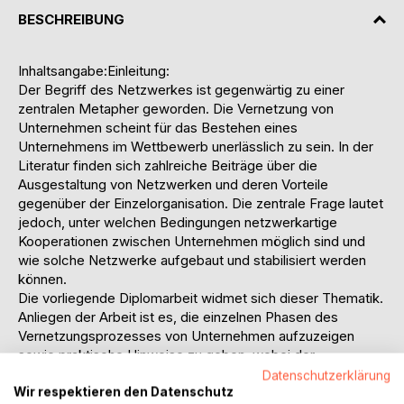
BESCHREIBUNG
Inhaltsangabe:Einleitung:
Der Begriff des Netzwerkes ist gegenwärtig zu einer
zentralen Metapher geworden. Die Vernetzung von
Unternehmen scheint für das Bestehen eines
Unternehmens im Wettbewerb unerlässlich zu sein. In der
Literatur finden sich zahlreiche Beiträge über die
Ausgestaltung von Netzwerken und deren Vorteile
gegenüber der Einzelorganisation. Die zentrale Frage lautet
jedoch, unter welchen Bedingungen netzwerkartige
Kooperationen zwischen Unternehmen möglich sind und
wie solche Netzwerke aufgebaut und stabilisiert werden
können.
Die vorliegende Diplomarbeit widmet sich dieser Thematik.
Anliegen der Arbeit ist es, die einzelnen Phasen des
Vernetzungsprozesses von Unternehmen aufzuzeigen
sowie praktische Hinweise zu geben, wobei der
Schwerpunkt auf die Bildung und Funktionsweise dieser
Datenschutzerklärung
Wir respektieren den Datenschutz
Organisationsform gelegt werden soll. Zu diesem Zweck