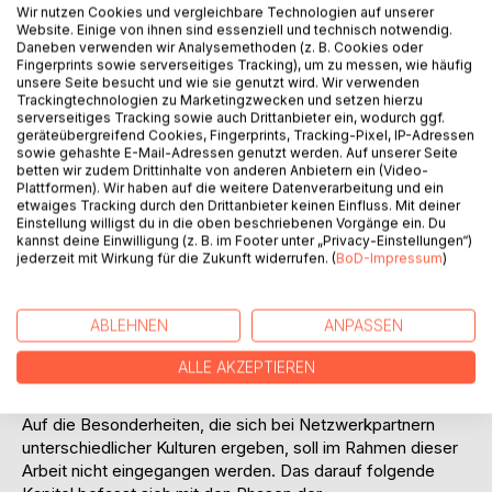
ist die Arbeit in drei Teile gegliedert.
Wir nutzen Cookies und vergleichbare Technologien auf unserer
Website. Einige von ihnen sind essenziell und technisch notwendig.
Im ersten Teil (Abschnitt 2) soll dem Leser nach einer
Daneben verwenden wir Analysemethoden (z. B. Cookies oder
allgemeinen Einführung der Begriff des sozialen
Fingerprints sowie serverseitiges Tracking), um zu messen, wie häufig
Netzwerkes näher gebracht werden. Dem schließt sich ein
unsere Seite besucht und wie sie genutzt wird. Wir verwenden
Trackingtechnologien zu Marketingzwecken und setzen hierzu
Überblick über die verschiedenen Erklärungsansätze von
serverseitiges Tracking sowie auch Drittanbieter ein, wodurch ggf.
Netzwerken sowie die Diskussion an, ob es sich bei
geräteübergreifend Cookies, Fingerprints, Tracking-Pixel, IP-Adressen
Netzwerken um eine Hybridform oder eine eigenständige
sowie gehashte E-Mail-Adressen genutzt werden. Auf unserer Seite
Organisationsform handelt. Im Weiteren folgt eine
betten wir zudem Drittinhalte von anderen Anbietern ein (Video-
Plattformen). Wir haben auf die weitere Datenverarbeitung und ein
Übersicht über die in der Literatur am häufigsten genannten
etwaiges Tracking durch den Drittanbieter keinen Einfluss. Mit deiner
Netzwerktypen und ihre Unterscheidungsmerkmale, wobei
Einstellung willigst du in die oben beschriebenen Vorgänge ein. Du
der Schwerpunkt der Arbeit auf das interorganisationale
kannst deine Einwilligung (z. B. im Footer unter „Privacy-Einstellungen“)
jederzeit mit Wirkung für die Zukunft widerrufen. (
BoD-Impressum
)
Netzwerk gelegt werden soll.
Der zweite Teil der Arbeit (Abschnitte 3 bis 5) befasst sich
mit der Entwicklung des Netzwerkes im weiteren Sinne.
ABLEHNEN
ANPASSEN
Zunächst werden im dritten Kapitel die Motive für die
Bildung von Netzwerken aufgezeigt und die
ALLE AKZEPTIEREN
Voraussetzungen betrachtet, über die ein an einer
Kooperation interessiertes Unternehmen verfügen sollte.
Auf die Besonderheiten, die sich bei Netzwerkpartnern
unterschiedlicher Kulturen ergeben, soll im Rahmen dieser
Arbeit nicht eingegangen werden. Das darauf folgende