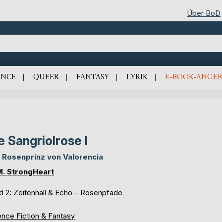
Über BoD
NCE
QUEER
FANTASY
LYRIK
E-BOOK-ANGEB
e Sangriolrose I
 Rosenprinz von Valorencia
M. StrongHeart
d 2:
Zeitenhall & Echo – Rosenpfade
ence Fiction & Fantasy