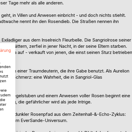
eser Tage mehr als alle anderen.
eht, in Villen und Anwesen einbricht - und doch nichts stiehlt.
adtwache nennt ihn den Rosendieb. Die Straßen nennen ihn
n Exiladliger aus dem Inselreich Fleurbelle. Die Sangriolrose seiner
stallblättern, zerfiel in jener Nacht, in der seine Eltern starben.
lärung
lorencia auf - verkauft von jenen, die einst seinen Sturz betriebe
.
wenden
chatten einer Traumdeuterin, die ihre Gabe benutzt. Als Aurelion
es
nutzt
als nur Schmerz: eine Wahrheit, die in Sangriol-Glas
tzen
owie
 zudem
, Spiegelstuben und einem Anwesen voller Rosen beginnt eine
 die
erung, die gefährlicher wird als jede Intrige.
eter
nen
a ist ein dunkler Rosenpfad aus dem Zeitenhall-&-Echo-Zyklus:
rtefakte im EverSande-Universum.