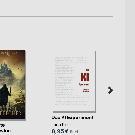
Magic
Das KI Experiment
Page
zte
Luca Rossi
Becca 
echer
8,95 €
Buch
Queen