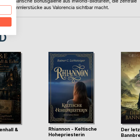
tmosphärische Bonusgalerie aus Inworld-Bildtafeln, die zentrale
e Sammlerstücke aus Valorencia sichtbar macht.
D
Rhiannon - Keltische
enhall &
Der let
Hohepriesterin
Bannbr