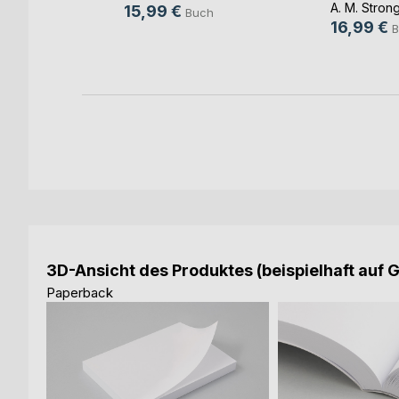
n
A. M. Stron
15,99 €
Buch
16,99 €
B
3D-Ansicht des Produktes (beispielhaft auf 
Paperback