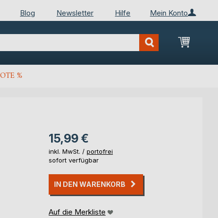
Blog
Newsletter
Hilfe
Mein Konto
Mein Wa
OTE %
15,99 €
inkl. MwSt. /
portofrei
sofort verfügbar
IN DEN WARENKORB
Auf die Merkliste