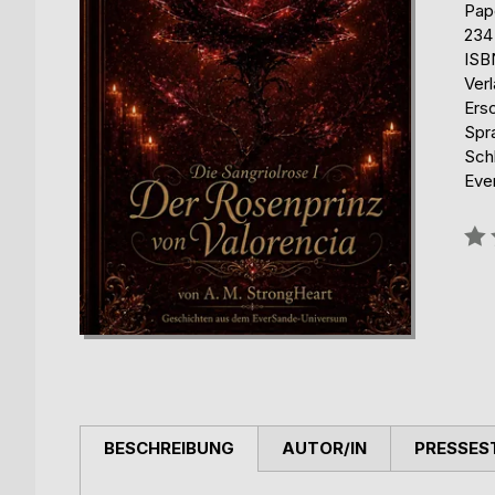
Pap
234
ISB
Ver
Ers
Spr
Sch
Eve
Bew
0%
BESCHREIBUNG
AUTOR/IN
PRESSES