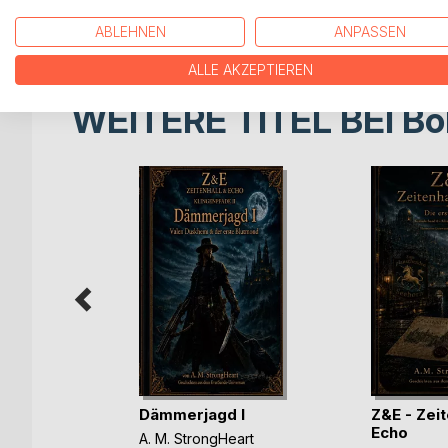
Mit enthalten: die Z&E-Leinwandchroniken - eine a
Momente, Stimmungen und Symbole des Bandes wi
ABLEHNEN
ANPASSEN
ALLE AKZEPTIEREN
WEITERE TITEL BEI
Bo
Dämmerjagd I
Z&E - Zeit
eschichten
Echo
A. M. StrongHeart