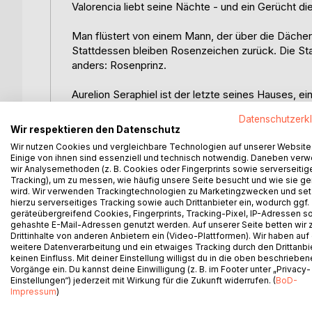
Valorencia liebt seine Nächte - und ein Gerücht di
Man flüstert von einem Mann, der über die Dächer g
Stattdessen bleiben Rosenzeichen zurück. Die St
anders: Rosenprinz.
Aurelion Seraphiel ist der letzte seines Hauses, ei
Familie, ein geheimnisvolles Resonanz-Relikt aus Kri
Datenschutzerk
Jetzt tauchen ihre Blätter als Schmuggelware in Va
Wir respektieren den Datenschutz
haben.
Wir nutzen Cookies und vergleichbare Technologien auf unserer Website
Einige von ihnen sind essenziell und technisch notwendig. Daneben ver
Nyssara Veilune putzt nachts Hörsäle und lebt im S
wir Analysemethoden (z. B. Cookies oder Fingerprints sowie serverseitig
Tracking), um zu messen, wie häufig unsere Seite besucht und wie sie ge
ihre Hilfe sucht, erkennt sie in seinen Echos mehr 
wird. Wir verwenden Trackingtechnologien zu Marketingzwecken und se
eingeschlossen wurde.
hierzu serverseitiges Tracking sowie auch Drittanbieter ein, wodurch ggf.
geräteübergreifend Cookies, Fingerprints, Tracking-Pixel, IP-Adressen s
gehashte E-Mail-Adressen genutzt werden. Auf unserer Seite betten wir
Zwischen Diplomatenhäusern, Schwarzmarktgassen
Drittinhalte von anderen Anbietern ein (Video-Plattformen). Wir haben auf
Jagd nach verlorenen Erinnerungen - und eine Annäh
weitere Datenverarbeitung und ein etwaiges Tracking durch den Drittanbi
keinen Einfluss. Mit deiner Einstellung willigst du in die oben beschriebe
Die Sangriolrose I - Der Rosenprinz von Valorenci
Vorgänge ein. Du kannst deine Einwilligung (z. B. im Footer unter „Privacy-
Einstellungen“) jederzeit mit Wirkung für die Zukunft widerrufen. (
BoD-
Dark Romantasy, Intrigenfantasy und magische A
Impressum
)