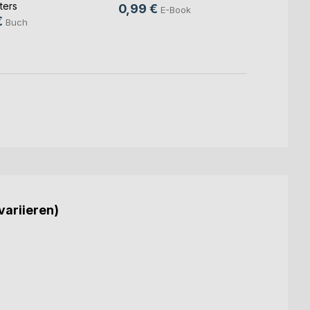
ters
0,99 €
E-Book
16,0
€
Buch
variieren)