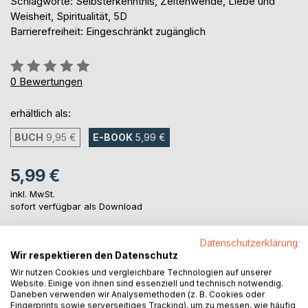
Schlagworte: Selbsterkenntnis, Zeitenwende, Liebe und
Weisheit, Spiritualität, 5D
Barrierefreiheit: Eingeschränkt zugänglich
Bewertung::
0%
0
Bewertungen
erhältlich als:
BUCH
9,95 €
E-BOOK
5,99 €
5,99 €
inkl. MwSt.
sofort verfügbar als Download
Datenschutzerklärung
IN DEN WARENKORB
Wir respektieren den Datenschutz
Wir nutzen Cookies und vergleichbare Technologien auf unserer
Website. Einige von ihnen sind essenziell und technisch notwendig.
Auf die Merkliste
Daneben verwenden wir Analysemethoden (z. B. Cookies oder
Fingerprints sowie serverseitiges Tracking), um zu messen, wie häufig