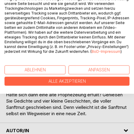
Titel bewerten
unsere Seite besucht und wie sie genutzt wird. Wir verwenden
Trackingtechnologien zu Marketingzwecken und setzen hierzu
serverseitiges Tracking sowie auch Drittanbieter ein, wodurch ggf.
geräteübergreifend Cookies, Fingerprints, Tracking-Pixel, IP-Adressen
sowie gehashte E-Mail-Adressen genutzt werden. Auf unserer Seite
betten wir zudem Drittinhalte von anderen Anbietern ein (Video-
Plattformen). Wir haben auf die weitere Datenverarbeitung und ein
etwaiges Tracking durch den Drittanbieter keinen Einfluss. Mit deiner
Einstellung willigst du in die oben beschriebenen Vorgänge ein. Du
BESCHREIBUNG
kannst deine Einwilligung (z. B. im Footer unter „Privacy-Einstellungen“)
jederzeit mit Wirkung für die Zukunft widerrufen. (
BoD-Impressum
)
Was wäre, wenn Gewalt auf der ERDE in ein paar Jahren
nicht mehr bestehen könnte? Wer wohnt auf einem
ABLEHNEN
ANPASSEN
Planeten, wenn dort Frieden und Weisheit zu Haus sind?
ALLE AKZEPTIEREN
Wenn Wahrheit regiert und der Weg dorthin nur unter
Wertschätzung und Wahrung allen Lebens zu gehen ist?
Hätte sich dann eine alte Prophezeiung erfüllt? Genießen
Sie Gedichte und vier kleine Geschichten, die voller
Sanftmut geschrieben sind. Denn vielleicht ist die Sanftmut
selbst ein Wegweiser in eine neue Zeit.
AUTOR/IN