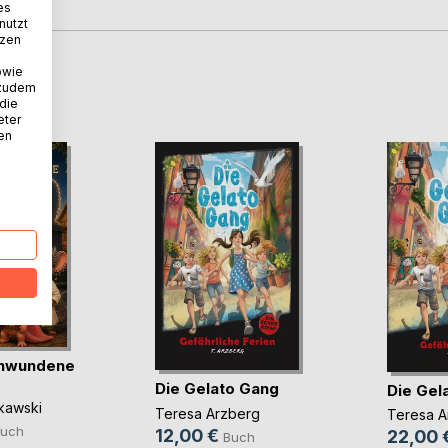
es
nutzt
tzen
owie
D
 zudem
 die
eter
nen
chwundene
Die Gelato Gang
Die Gel
kawski
Teresa Arzberg
Teresa A
uch
12,00 €
22,00 
Buch