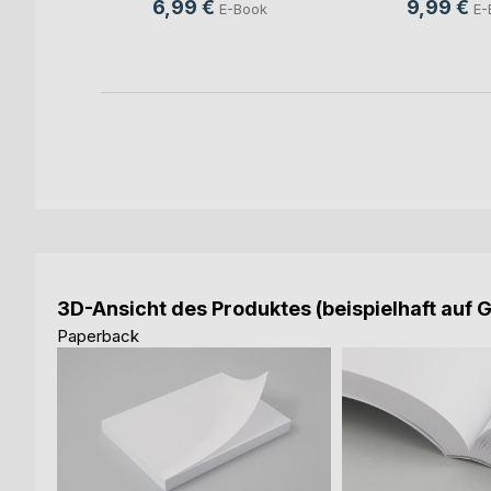
6,99 €
9,99 €
E-Book
E-
ok
3D-Ansicht des Produktes (beispielhaft auf 
Paperback