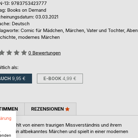
N-13: 9783753423777
lag: Books on Demand
cheinungsdatum: 03.03.2021
ache: Deutsch
lagworte: Comic für Mädchen, Märchen, Vater und Tochter, Aben
chichte, modernes Märchen
ertung::
0
Bewertungen
ltlich als:
BUCH
9,95 €
E-BOOK
4,99 €
TIMMEN
REZENSIONEN
lärung
e erzählt von einem traurigen Missverständnis und ihrem
.
hnt an ein altbekanntes Märchen und spielt in einer modernen
wenden
 Herz.