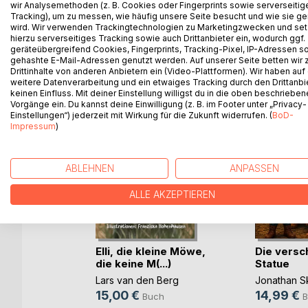
wir Analysemethoden (z. B. Cookies oder Fingerprints sowie serverseitig
Tracking), um zu messen, wie häufig unsere Seite besucht und wie sie ge
wird. Wir verwenden Trackingtechnologien zu Marketingzwecken und se
hierzu serverseitiges Tracking sowie auch Drittanbieter ein, wodurch ggf.
geräteübergreifend Cookies, Fingerprints, Tracking-Pixel, IP-Adressen s
WEITERE TITEL BEI
Bo
gehashte E-Mail-Adressen genutzt werden. Auf unserer Seite betten wir
Drittinhalte von anderen Anbietern ein (Video-Plattformen). Wir haben auf
weitere Datenverarbeitung und ein etwaiges Tracking durch den Drittanbi
keinen Einfluss. Mit deiner Einstellung willigst du in die oben beschriebe
Vorgänge ein. Du kannst deine Einwilligung (z. B. im Footer unter „Privacy-
Einstellungen“) jederzeit mit Wirkung für die Zukunft widerrufen. (
BoD-
Impressum
)
ABLEHNEN
ANPASSEN
ALLE AKZEPTIEREN
Elli, die kleine Möwe,
Die vers
taben:
die keine M(...)
Statue
Lars van den Berg
Jonathan S
er
15,00 €
14,99 €
Buch
B