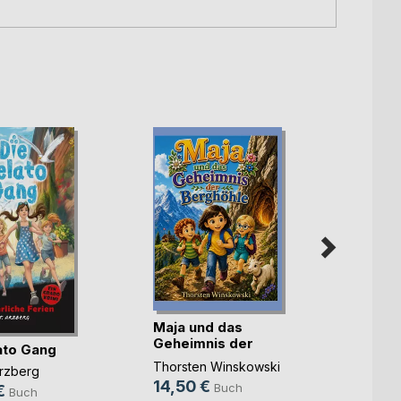
Maja und das
Geral
Geheimnis der
ato Gang
Diana
Berghöhle
Thorsten Winskowski
13,0
rzberg
14,50 €
Buch
6,49
€
Buch