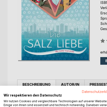
ISB
Ver
Ers
Spr
Sch
Ges
Bew
0%
erhä
BESCHREIBUNG
AUTOR/IN
PRESSES
Datenschutzerk
Wir respektieren den Datenschutz
Daisy, die jüngste Tochter aus wohlhabendem Haus
Wir nutzen Cookies und vergleichbare Technologien auf unserer Website
ungewollten Abenteuer. Die Geschichte ist angele
Einige von ihnen sind essenziell und technisch notwendig. Daneben ver
Welt. Ein Comic Märchen für mutige Mädchen mit