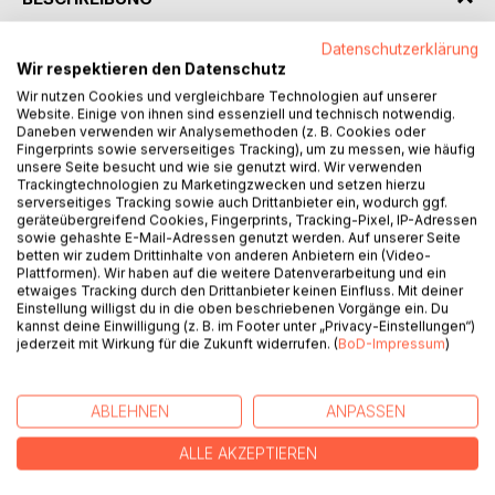
Datenschutzerklärung
Die SAKRAMENTE - in der freien christlichen Fassung
Wir respektieren den Datenschutz
Rudolf Steiners
Wir nutzen Cookies und vergleichbare Technologien auf unserer
Kultushandbuch
Website. Einige von ihnen sind essenziell und technisch notwendig.
Komprimierte Ausgabe
Daneben verwenden wir Analysemethoden (z. B. Cookies oder
Fingerprints sowie serverseitiges Tracking), um zu messen, wie häufig
Textsammlung - Großschrift - DIN A4
unsere Seite besucht und wie sie genutzt wird. Wir verwenden
Trackingtechnologien zu Marketingzwecken und setzen hierzu
Alle Texte der sieben Sakramente
serverseitiges Tracking sowie auch Drittanbieter ein, wodurch ggf.
geräteübergreifend Cookies, Fingerprints, Tracking-Pixel, IP-Adressen
für eine überkonfessionelle, allgemein-priesterliche,
sowie gehashte E-Mail-Adressen genutzt werden. Auf unserer Seite
freie christliche Praxis,
betten wir zudem Drittinhalte von anderen Anbietern ein (Video-
ohne Hinweise oder Erläuterungen,
Plattformen). Wir haben auf die weitere Datenverarbeitung und ein
etwaiges Tracking durch den Drittanbieter keinen Einfluss. Mit deiner
in Großschrift für die kultische Handhabung.
Einstellung willigst du in die oben beschriebenen Vorgänge ein. Du
kannst deine Einwilligung (z. B. im Footer unter „Privacy-Einstellungen“)
jederzeit mit Wirkung für die Zukunft widerrufen. (
BoD-Impressum
)
AUTOR/IN
ABLEHNEN
ANPASSEN
PRESSESTIMMEN
ALLE AKZEPTIEREN
REZENSIONEN