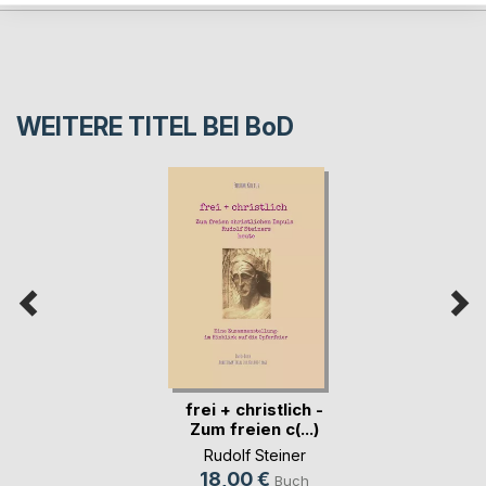
WEITERE TITEL BEI
BoD
frei + christlich -
Zum freien c(...)
Rudolf Steiner
18,00 €
Buch