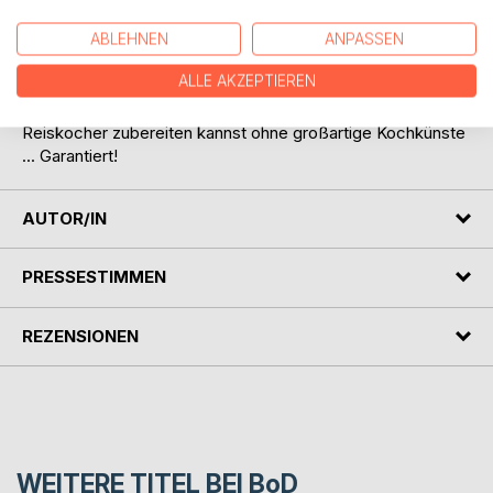
Vegan & Vegetarisch und Süßspeisen
- Bonus: viele Rezepte für den Dampfgarer
ABLEHNEN
ANPASSEN
ALLE AKZEPTIEREN
Endlich: Ein Kochbuch mit dem du ganz einfach
innerhalb weniger Minuten himmlische Gerichte mit deinem
Reiskocher zubereiten kannst ohne großartige Kochkünste
... Garantiert!
AUTOR/IN
PRESSESTIMMEN
REZENSIONEN
WEITERE TITEL BEI
BoD