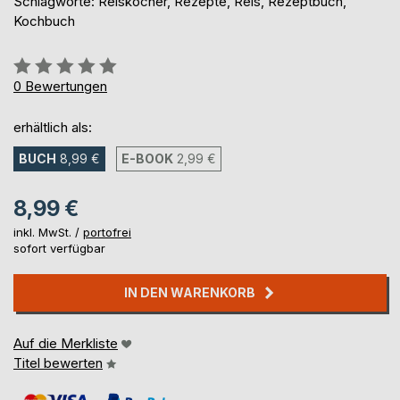
Schlagworte: Reiskocher, Rezepte, Reis, Rezeptbuch,
Kochbuch
Bewertung::
0%
0
Bewertungen
erhältlich als:
BUCH
8,99 €
E-BOOK
2,99 €
8,99 €
inkl. MwSt. /
portofrei
sofort verfügbar
IN DEN WARENKORB
Auf die Merkliste
Titel bewerten