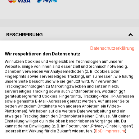
BESCHREIBUNG
Datenschutzerklärung
Ein Reiskocher ist mit Sicherheit ein sehr nützlicher
Wir respektieren den Datenschutz
Küchengehilfe. Allerdings nur, wenn man ihn richtig
Wir nutzen Cookies und vergleichbare Technologien auf unserer
einsetzen kann und die richtigen Rezepte dazu hat. Dieses
Website. Einige von ihnen sind essenziell und technisch notwendig.
Daneben verwenden wir Analysemethoden (z. B. Cookies oder
Kochbuch liefert dir die richtigen Grundlagen damit du
Fingerprints sowie serverseitiges Tracking), um zu messen, wie häufig
schon bald deinen Reiskocher richtig einsetzen und deine
unsere Seite besucht und wie sie genutzt wird. Wir verwenden
Familie und Freunde mit den leckersten Gerichten
Trackingtechnologien zu Marketingzwecken und setzen hierzu
verwöhnen kannst.
serverseitiges Tracking sowie auch Drittanbieter ein, wodurch ggf.
geräteübergreifend Cookies, Fingerprints, Tracking-Pixel, IP-Adressen
sowie gehashte E-Mail-Adressen genutzt werden. Auf unserer Seite
Das erwartet dich:
betten wir zudem Drittinhalte von anderen Anbietern ein (Video-
- Wie funktioniert dein Reiskocher ?
Plattformen). Wir haben auf die weitere Datenverarbeitung und ein
etwaiges Tracking durch den Drittanbieter keinen Einfluss. Mit deiner
- Die 5 besten Tipps für deinen Reiskocher
Einstellung willigst du in die oben beschriebenen Vorgänge ein. Du
- Die Basics:Reis richtig zubereiten
kannst deine Einwilligung (z. B. im Footer unter „Privacy-Einstellungen“)
- über 70 leckere Rezepte in den Kategorien: Frühstück,
jederzeit mit Wirkung für die Zukunft widerrufen. (
BoD-Impressum
)
Fleisch & Geflügel, Fisch & Meeresfrüchte,