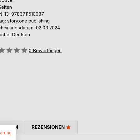
dcover
Seiten
N-13: 9783711510037
ag: story.one publishing
cheinungsdatum: 02.03.2024
ache: Deutsch
ertung::
0
Bewertungen
TIMMEN
REZENSIONEN
lärung