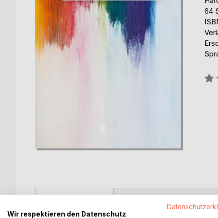
Har
64 
ISB
Verl
Ers
Spr
Bew
0%
BESCHREIBUNG
AUTOR/IN
PRESSES
Datenschutzerk
Wir respektieren den Datenschutz