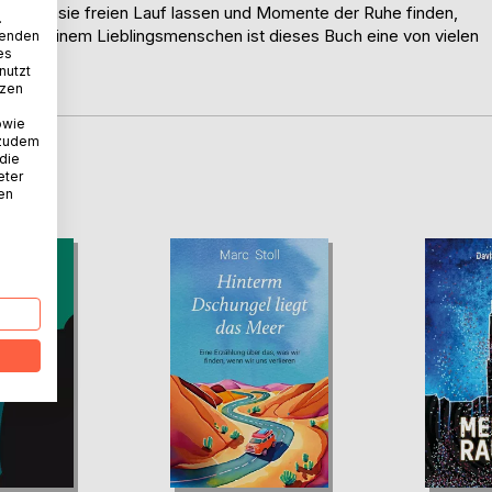
er Fantasie freien Lauf lassen und Momente der Ruhe finden,
.
mit deinem Lieblingsmenschen ist dieses Buch eine von vielen
wenden
es
gen.
nutzt
tzen
owie
 zudem
 die
D
eter
nen