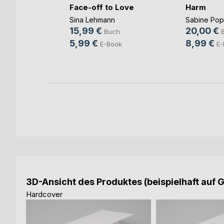
Face-off to Love
Harm
Sina Lehmann
Sabine Po
b und
15,99 €
20,00 €
Buch
ovic
5,99 €
8,99 €
E-Book
E-
ch
ook
3D-Ansicht des Produktes (beispielhaft auf 
Hardcover