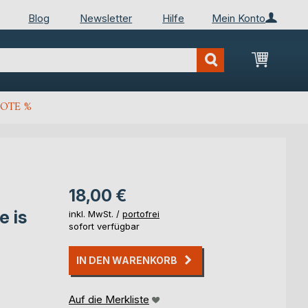
Blog
Newsletter
Hilfe
Mein Konto
Mein Wa
OTE %
18,00 €
e is
inkl. MwSt. /
portofrei
sofort verfügbar
IN DEN WARENKORB
Auf die Merkliste