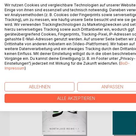
In Gedanken an Orte der Entspannung reisen, dein
Wir nutzen Cookies und vergleichbare Technologien auf unserer Website
darum geht es in diesem Vorlesebuch. Gemeinsam 
Einige von ihnen sind essenziell und technisch notwendig. Daneben ver
wir Analysemethoden (z. B. Cookies oder Fingerprints sowie serverseitig
Möglichkeiten, Entspannung in euren Alltag zu brin
Tracking), um zu messen, wie häufig unsere Seite besucht und wie sie ge
Gute Entspannung, kleine:r Traumreisende:r!
wird. Wir verwenden Trackingtechnologien zu Marketingzwecken und se
hierzu serverseitiges Tracking sowie auch Drittanbieter ein, wodurch ggf.
geräteübergreifend Cookies, Fingerprints, Tracking-Pixel, IP-Adressen s
gehashte E-Mail-Adressen genutzt werden. Auf unserer Seite betten wir
Drittinhalte von anderen Anbietern ein (Video-Plattformen). Wir haben auf
WEITERE TITEL BEI
Bo
weitere Datenverarbeitung und ein etwaiges Tracking durch den Drittanbi
keinen Einfluss. Mit deiner Einstellung willigst du in die oben beschriebe
Vorgänge ein. Du kannst deine Einwilligung (z. B. im Footer unter „Privacy-
Einstellungen“) jederzeit mit Wirkung für die Zukunft widerrufen. (
BoD-
Impressum
)
ABLEHNEN
ANPASSEN
ALLE AKZEPTIEREN