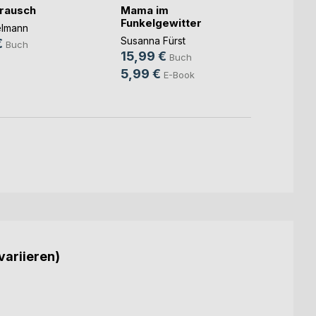
rausch
Mama im
Unter
Funkelgewitter
elmann
Christ
Susanna Fürst
€
14,9
Buch
15,99 €
Buch
9,99
5,99 €
E-Book
variieren)