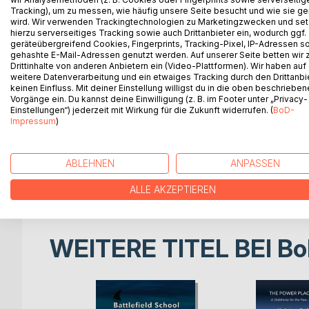
Tracking), um zu messen, wie häufig unsere Seite besucht und wie sie ge
Dieses liebevoll gestaltete Buch begleitet dich a
wird. Wir verwenden Trackingtechnologien zu Marketingzwecken und se
hierzu serverseitiges Tracking sowie auch Drittanbieter ein, wodurch ggf.
Lebensfreude.
geräteübergreifend Cookies, Fingerprints, Tracking-Pixel, IP-Adressen s
gehashte E-Mail-Adressen genutzt werden. Auf unserer Seite betten wir
"Reise zur Quelle - deine Reise zum Glück" ist Tag
Drittinhalte von anderen Anbietern ein (Video-Plattformen). Wir haben auf
weitere Datenverarbeitung und ein etwaiges Tracking durch den Drittanbi
die ihrem Leben einen neuen Sinn geben möchten
keinen Einfluss. Mit deiner Einstellung willigst du in die oben beschriebe
Vorgänge ein. Du kannst deine Einwilligung (z. B. im Footer unter „Privacy-
Ob du deine Gedanken aufschreibst, Gefühle verarb
Einstellungen“) jederzeit mit Wirkung für die Zukunft widerrufen. (
BoD-
Impressum
)
dein persönlicher Raum für Wachstum und Inspirat
Jede grosse Veränderung beginnt mit einem kleine
ABLEHNEN
ANPASSEN
Perfekt für: Menschen auf der Suche nach ihrer 
Persönlichkeitsentwicklung, Meditation, spirituelle
ALLE AKZEPTIEREN
WEITERE TITEL BEI
Bo