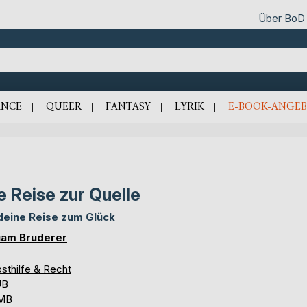
Über BoD
NCE
QUEER
FANTASY
LYRIK
E-BOOK-ANGEB
e Reise zur Quelle
 deine Reise zum Glück
iam Bruderer
sthilfe & Recht
UB
 MB