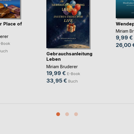
 Place of
Wendep
Miriam B
erer
9,99 €
-Book
26,00 
Buch
Gebrauchsanleitung
Leben
Miriam Bruderer
19,99 €
E-Book
33,95 €
Buch