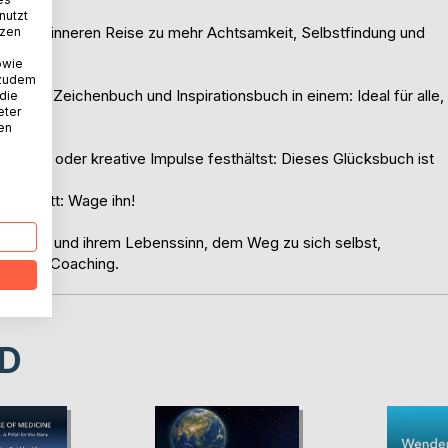
nutzt
uf deiner inneren Reise zu mehr Achtsamkeit, Selbstfindung und
tzen
owie
 zudem
ebuch, Zeichenbuch und Inspirationsbuch in einem: Ideal für alle,
 die
eter
.
nen
eitest oder kreative Impulse festhältst: Dieses Glücksbuch ist
ion.
n Schritt: Wage ihn!
Berufung und ihrem Lebenssinn, dem Weg zu sich selbst,
 Praxis, Coaching.
D