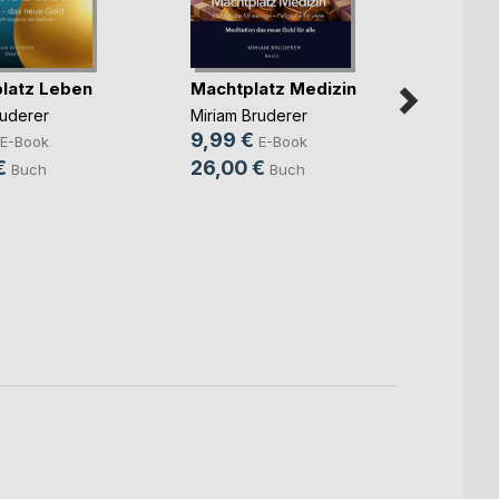
latz Leben
Machtplatz Medizin
Kampf
ruderer
Miriam Bruderer
Miriam
9,99 €
9,99
E-Book
E-Book
€
26,00 €
26,0
Buch
Buch