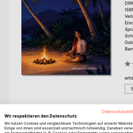
DRM
ISB
Ver
Ers
Spr
Sch
Gol
Barr
Bew
0%
erhä
Datenschutzerk
BESCHREIBUNG
AUTOR/IN
PRESSES
Wir respektieren den Datenschutz
Wir nutzen Cookies und vergleichbare Technologien auf unserer Website
Einige von ihnen sind essenziell und technisch notwendig. Daneben ver
Reise zur Quelle - dein persönliches Glücksbuch f
wir Analysemethoden (z. B. Cookies oder Fingerprints sowie serverseitig