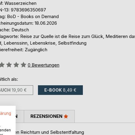
: Wasserzeichen
N-13: 9783696350697
lag: BoD - Books on Demand
cheinungsdatum: 18.06.2026
ache: Deutsch
lagworte: Reise zur Quelle ist die Reise zum Glück, Meditieren d
d, Lebenssinn, Lebenskrise, Selbstfindung
ierefreiheit: Zugänglich
ertung::
0
Bewertungen
ltlich als:
BUCH
19,90 €
E-BOOK
8,49 €
lärung
TIMMEN
REZENSIONEN
.
wenden
ür inneren Reichtum und Selbstentfaltung
es