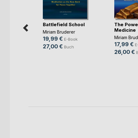
Battlefield School
The Power
Medicine
Miriam Bruderer
Miriam Brud
19,99 €
E-Book
17,99 €
E
27,00 €
Buch
26,00 €
 endlich
)
an Straaten
ook
ch