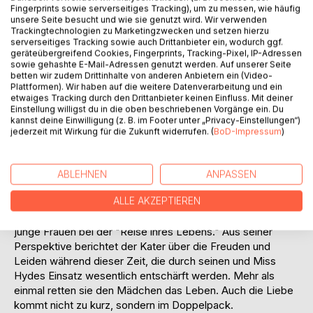
Fingerprints sowie serverseitiges Tracking), um zu messen, wie häufig
unsere Seite besucht und wie sie genutzt wird. Wir verwenden
Trackingtechnologien zu Marketingzwecken und setzen hierzu
serverseitiges Tracking sowie auch Drittanbieter ein, wodurch ggf.
geräteübergreifend Cookies, Fingerprints, Tracking-Pixel, IP-Adressen
BESCHREIBUNG
sowie gehashte E-Mail-Adressen genutzt werden. Auf unserer Seite
betten wir zudem Drittinhalte von anderen Anbietern ein (Video-
Plattformen). Wir haben auf die weitere Datenverarbeitung und ein
etwaiges Tracking durch den Drittanbieter keinen Einfluss. Mit deiner
Dieses Buch ist eine Offenbarung für Katzenfreunde,
Einstellung willigst du in die oben beschriebenen Vorgänge ein. Du
Krimifans, Reiseabenteurer und Gourmets. Wunderbare
kannst deine Einwilligung (z. B. im Footer unter „Privacy-Einstellungen“)
Erlebnisse und Reisen zu den schönsten Landschaften und
jederzeit mit Wirkung für die Zukunft widerrufen. (
BoD-Impressum
)
Städten, zu altehrwürdigen Grandhotels mit mannigfaltigen
Genüssen, ob Essen, Getränke oder der angenehmen
Atmosphäre in den Zimmern, Suiten oder den Häusern
ABLEHNEN
ANPASSEN
selbst, wechseln sich ab mit gefährlichen Abenteuern. Dr.
ALLE AKZEPTIEREN
Jekyll, ein Kater mit Spürsinn und Sprachkenntnissen,
begleitet mit Miss Hyde, seiner angebeteten Kätzin, zwei
junge Frauen bei der "Reise ihres Lebens." Aus seiner
Perspektive berichtet der Kater über die Freuden und
Leiden während dieser Zeit, die durch seinen und Miss
Hydes Einsatz wesentlich entschärft werden. Mehr als
einmal retten sie den Mädchen das Leben. Auch die Liebe
kommt nicht zu kurz, sondern im Doppelpack.