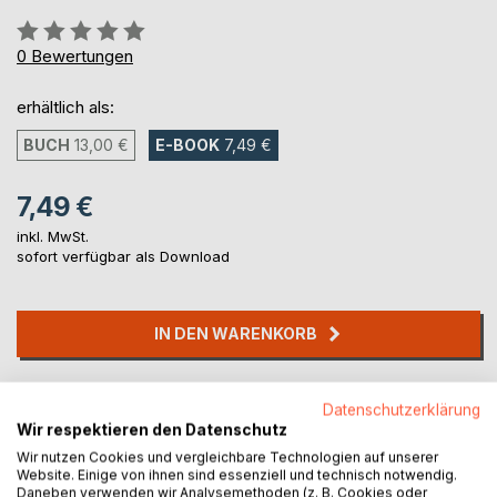
Bewertung::
0%
0
Bewertungen
erhältlich als:
BUCH
13,00 €
E-BOOK
7,49 €
7,49 €
inkl. MwSt.
sofort verfügbar als Download
IN DEN WARENKORB
Auf die Merkliste
Datenschutzerklärung
Titel bewerten
Wir respektieren den Datenschutz
Wir nutzen Cookies und vergleichbare Technologien auf unserer
Website. Einige von ihnen sind essenziell und technisch notwendig.
Daneben verwenden wir Analysemethoden (z. B. Cookies oder