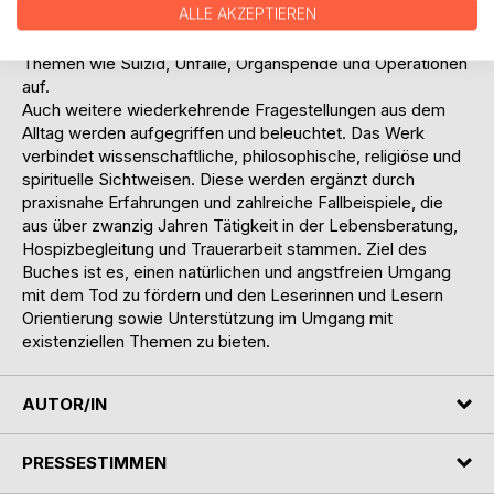
ALLE AKZEPTIEREN
weshalb Kinder oder Menschen zu einem frühen Zeitpunkt
aus dem Leben scheiden müssen. Zudem greift das Buch
Themen wie Suizid, Unfälle, Organspende und Operationen
auf.
Auch weitere wiederkehrende Fragestellungen aus dem
Alltag werden aufgegriffen und beleuchtet. Das Werk
verbindet wissenschaftliche, philosophische, religiöse und
spirituelle Sichtweisen. Diese werden ergänzt durch
praxisnahe Erfahrungen und zahlreiche Fallbeispiele, die
aus über zwanzig Jahren Tätigkeit in der Lebensberatung,
Hospizbegleitung und Trauerarbeit stammen. Ziel des
Buches ist es, einen natürlichen und angstfreien Umgang
mit dem Tod zu fördern und den Leserinnen und Lesern
Orientierung sowie Unterstützung im Umgang mit
existenziellen Themen zu bieten.
AUTOR/IN
PRESSESTIMMEN