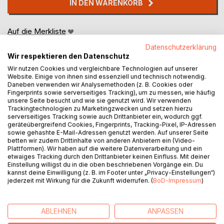
IN DEN WARENKORB
Auf die Merkliste
Titel bewerten
Datenschutzerklärung
Wir respektieren den Datenschutz
Wir nutzen Cookies und vergleichbare Technologien auf unserer
Website. Einige von ihnen sind essenziell und technisch notwendig.
Daneben verwenden wir Analysemethoden (z. B. Cookies oder
Fingerprints sowie serverseitiges Tracking), um zu messen, wie häufig
unsere Seite besucht und wie sie genutzt wird. Wir verwenden
Trackingtechnologien zu Marketingzwecken und setzen hierzu
serverseitiges Tracking sowie auch Drittanbieter ein, wodurch ggf.
BESCHREIBUNG
geräteübergreifend Cookies, Fingerprints, Tracking-Pixel, IP-Adressen
sowie gehashte E-Mail-Adressen genutzt werden. Auf unserer Seite
betten wir zudem Drittinhalte von anderen Anbietern ein (Video-
Das Buch stellt einen ausführlichen Leitfaden dar, der sich
Plattformen). Wir haben auf die weitere Datenverarbeitung und ein
etwaiges Tracking durch den Drittanbieter keinen Einfluss. Mit deiner
mit zentralen Themen rund um die Seele, die Begleitung
Einstellung willigst du in die oben beschriebenen Vorgänge ein. Du
von Menschen in schwierigen Lebenssituationen, das
kannst deine Einwilligung (z. B. im Footer unter „Privacy-Einstellungen“)
Sterben sowie verschiedene Beisetzungsarten
jederzeit mit Wirkung für die Zukunft widerrufen. (
BoD-Impressum
)
auseinandersetzt. Es lässt persönliche Einblicke einfließen
und behandelt darüber hinaus Aspekte wie Trauer und
Wiedergeburt.
ABLEHNEN
ANPASSEN
Besondere Aufmerksamkeit wird der Frage gewidmet,