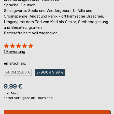
Sprache: Deutsch
Schlagworte: Seele und Wiedergeburt, Unfälle und
Organspende, Angst und Panik - oft karmische Ursachen,
Umgang mit dem Tod von Kind bis Senior, Sterbebegleitung
und Beisetzungsarten
Barrierefreiheit: Voll zugänglich
Bewertung::
100%
1
Bewertung
erhältlich als:
BUCH
25,00 €
E-BOOK
9,99 €
9,99 €
inkl. MwSt.
sofort verfügbar als Download