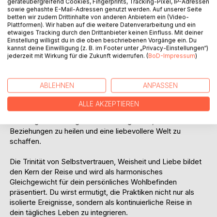
geräteübergreifend Cookies, Fingerprints, Tracking-Pixel, IP-Adressen
Intuitionsübungen dienen hier als kraftvolle Werkzeuge, um
sowie gehashte E-Mail-Adressen genutzt werden. Auf unserer Seite
betten wir zudem Drittinhalte von anderen Anbietern ein (Video-
deine tiefere Verbindung zu deiner inneren Quelle
Plattformen). Wir haben auf die weitere Datenverarbeitung und ein
herzustellen. Der Fokus auf ganzheitlichem Bewusstsein
etwaiges Tracking durch den Drittanbieter keinen Einfluss. Mit deiner
ermöglicht es dir, deine Verbundenheit mit dem Universum
Einstellung willigst du in die oben beschriebenen Vorgänge ein. Du
kannst deine Einwilligung (z. B. im Footer unter „Privacy-Einstellungen“)
zu erkennen und eine umfassende Perspektive auf dein
jederzeit mit Wirkung für die Zukunft widerrufen. (
BoD-Impressum
)
eigenes Leben zu entwickeln.
Ein zentraler Höhepunkt des Buches ist die Kultivierung von
ABLEHNEN
ANPASSEN
Herzwärme, der Fähigkeit, Liebe und Mitgefühl nicht nur für
dich selbst, sondern auch für andere zu nähren. Praktiken
ALLE AKZEPTIEREN
wie Herzöffnende Meditationen, Akte der Freundlichkeit
und Mitgefühlsübungen werden vorgestellt, um
Beziehungen zu heilen und eine liebevollere Welt zu
schaffen.
Die Trinität von Selbstvertrauen, Weisheit und Liebe bildet
den Kern der Reise und wird als harmonisches
Gleichgewicht für dein persönliches Wohlbefinden
präsentiert. Du wirst ermutigt, die Praktiken nicht nur als
isolierte Ereignisse, sondern als kontinuierliche Reise in
dein tägliches Leben zu integrieren.