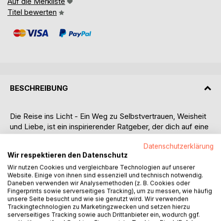
Auf die Merkliste
Titel bewerten
BESCHREIBUNG
Die Reise ins Licht - Ein Weg zu Selbstvertrauen, Weisheit
und Liebe, ist ein inspirierender Ratgeber, der dich auf eine
tiefgreifende innere Expedition einlädt. Der erste
Datenschutzerklärung
Schwerpunkt liegt auf der Entwicklung des
Wir respektieren den Datenschutz
Selbstvertrauens, das als grundlegende Basis für
persönliches Wachstum und Wohlbefinden betrachtet wird.
Wir nutzen Cookies und vergleichbare Technologien auf unserer
Website. Einige von ihnen sind essenziell und technisch notwendig.
Durch praktische Übungen wie Selbstreflexion und
Daneben verwenden wir Analysemethoden (z. B. Cookies oder
Affirmationen wirst du ermutigt, dein Selbstvertrauen zu
Fingerprints sowie serverseitiges Tracking), um zu messen, wie häufig
stärken und deine innere Stärke anzuerkennen.
unsere Seite besucht und wie sie genutzt wird. Wir verwenden
Trackingtechnologien zu Marketingzwecken und setzen hierzu
serverseitiges Tracking sowie auch Drittanbieter ein, wodurch ggf.
Die Erkundung deiner inneren Weisheit, mit Meditation und