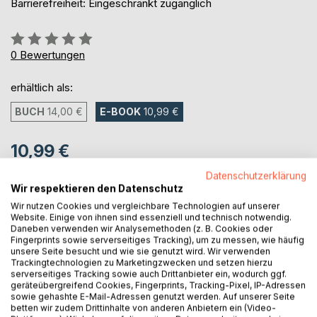
Barrierefreiheit: Eingeschränkt zugänglich
Bewertung::
0%
0
Bewertungen
erhältlich als:
BUCH
14,00 €
E-BOOK
10,99 €
10,99 €
inkl. MwSt.
Datenschutzerklärung
sofort verfügbar als Download
Wir respektieren den Datenschutz
Wir nutzen Cookies und vergleichbare Technologien auf unserer
Website. Einige von ihnen sind essenziell und technisch notwendig.
Daneben verwenden wir Analysemethoden (z. B. Cookies oder
IN DEN WARENKORB
Fingerprints sowie serverseitiges Tracking), um zu messen, wie häufig
unsere Seite besucht und wie sie genutzt wird. Wir verwenden
Trackingtechnologien zu Marketingzwecken und setzen hierzu
Auf die Merkliste
serverseitiges Tracking sowie auch Drittanbieter ein, wodurch ggf.
geräteübergreifend Cookies, Fingerprints, Tracking-Pixel, IP-Adressen
Titel bewerten
sowie gehashte E-Mail-Adressen genutzt werden. Auf unserer Seite
betten wir zudem Drittinhalte von anderen Anbietern ein (Video-