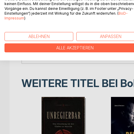
keinen Einfluss. Mit deiner Einstellung willigst du in die oben beschriebe
Vorgänge ein. Du kannst deine Einwilligung (z. B. im Footer unter „Privacy-
Inhaltsverzeichnis:Inhaltsverzeichnis:
Einstellungen“) jederzeit mit Wirkung für die Zukunft widerrufen. (
BoD-
I.Die Bedeutung der Vorsorge und Rehabilitation1
Impressum
)
1.1Einleitung1
1.2Die Ziele der Rehabilitation1
1.3Die Vorsorge- und Rehabilitationseinrichtungen
ABLEHNEN
ANPASSEN
1.4Ausgewählte Arten der Rehabilitation2
1.4.1Die Frührehabilitation2
ALLE AKZEPTIEREN
1.4.2Die […]
WEITERE TITEL BEI
Bo