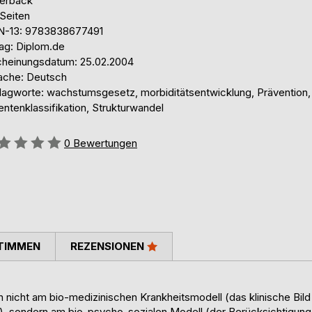
erback
 Seiten
N-13: 9783838677491
lag: Diplom.de
cheinungsdatum: 25.02.2004
ache: Deutsch
lagworte: wachstumsgesetz, morbiditätsentwicklung, Prävention,
entenklassifikation, Strukturwandel
ertung::
0
Bewertungen
TIMMEN
REZENSIONEN
n nicht am bio-medizinischen Krankheitsmodell (das klinische Bild
g), sondern am bio-psycho-sozialen Modell (der Berücksichtigung