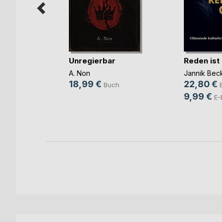
Unregierbar
Reden ist
ift zum
 Di(...)
A. Non
Jannik Bec
(Hrsg.)
18,99 €
22,80 €
Buch
9,99 €
h
E-
ok