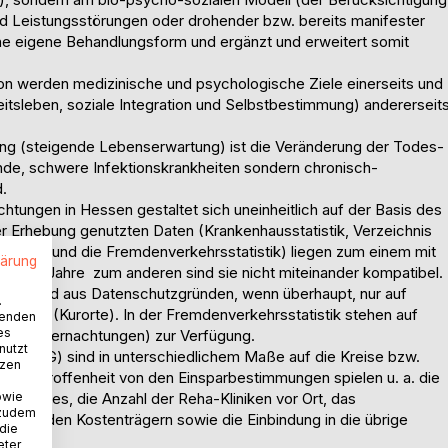
nd Leistungsstörungen oder drohender bzw. bereits manifester
 eine eigene Behandlungsform und ergänzt und erweitert somit
on werden medizinische und psychologische Ziele einerseits und
beitsleben, soziale Integration und Selbstbestimmung) andererseit
ng (steigende Lebenserwartung) ist die Veränderung der Todes-
nde, schwere Infektionskrankheiten sondern chronisch-
d.
chtungen in Hessen gestaltet sich uneinheitlich auf der Basis des
ser Erhebung genutzten Daten (Krankenhausstatistik, Verzeichnis
 Hessen und die Fremdenverkehrsstatistik) liegen zum einem mit
lärung
el zwei Jahre  zum anderen sind sie nicht miteinander kompatibel.
ngen sind aus Datenschutzgründen, wenn überhaupt, nur auf
.
niveau (Kurorte). In der Fremdenverkehrsstatistik stehen auf
wenden
es
en (Übernachtungen) zur Verfügung.
nutzt
rEntlG) sind in unterschiedlichem Maße auf die Kreise bzw.
tzen
 der Betroffenheit von den Einsparbestimmungen spielen u. a. die
owie
eilbades, die Anzahl der Reha-Kliniken vor Ort, das
 zudem
ngen zu den Kostenträgern sowie die Einbindung in die übrige
 die
eter