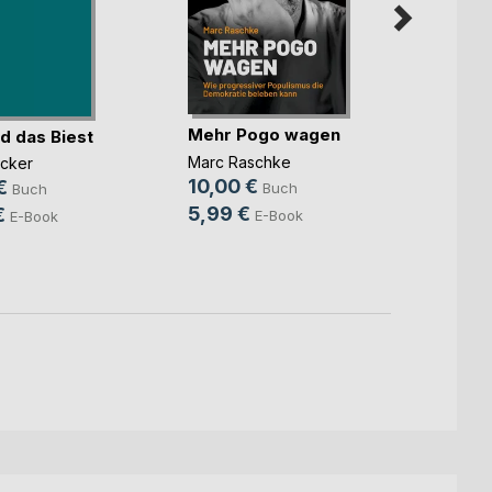
Mehr Pogo wagen
d das Biest
Trotz
Marc Raschke
ücker
Dr. med
10,00 €
Wiega
€
Buch
Buch
11,99
5,99 €
€
E-Book
E-Book
7,99