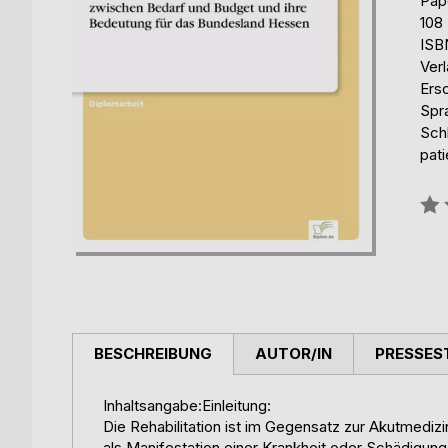
Pap
108
ISB
Ver
Ers
Spr
Sch
pati
Bew
0%
BESCHREIBUNG
AUTOR/IN
PRESSES
Inhaltsangabe:Einleitung:
Die Rehabilitation ist im Gegensatz zur Akutmedizi
als Manifestation einer Krankheit oder Schädigun