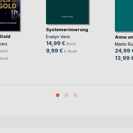
Systemerinnerung
 Gold
Anna un
Evelyn Veris
14,99 €
kers
Buch
Martin R
9,99 €
24,99 
Buch
E-Book
13,99 
Book