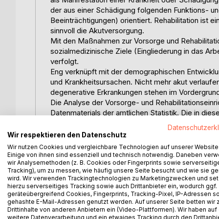
der aus einer Schädigung folgenden Funktions- u
Beeinträchtigungen) orientiert. Rehabilitation ist
sinnvoll die Akutversorgung.
Mit den Maßnahmen zur Vorsorge und Rehabilitati
sozialmedizinische Ziele (Eingliederung in das Ar
verfolgt.
Eng verknüpft mit der demographischen Entwicklu
und Krankheitsursachen. Nicht mehr akut verlaufe
degenerative Erkrankungen stehen im Vordergrun
Die Analyse der Vorsorge- und Rehabilitationseinri
Datenmaterials der amtlichen Statistik. Die in die
der Vorsorge- und Rehabilitationseinrichtungen in
Datenschutzerk
einer erheblichen Zeitverzögerung vor  in der Reg
Wir respektieren den Datenschutz
Die meldepflichtigen Angaben der Reha-Einrichtu
Wir nutzen Cookies und vergleichbare Technologien auf unserer Website
Kreisebene abgebildet, jedoch nicht auf Gemeinde
Einige von ihnen sind essenziell und technisch notwendig. Daneben ver
wir Analysemethoden (z. B. Cookies oder Fingerprints sowie serverseitig
Gemeindeebene wiederum nur sehr begrenzte Dat
Tracking), um zu messen, wie häufig unsere Seite besucht und wie sie ge
Die Auswirkungen der Gesetzgebung (WFG und Beit
wird. Wir verwenden Trackingtechnologien zu Marketingzwecken und se
Kurorte wirksam. Eine wichtige Rolle für den Grad
hierzu serverseitiges Tracking sowie auch Drittanbieter ein, wodurch ggf.
geräteübergreifend Cookies, Fingerprints, Tracking-Pixel, IP-Adressen s
therapeutische und medizinische Ausrichtung des H
gehashte E-Mail-Adressen genutzt werden. Auf unserer Seite betten wir
Qualitätsniveau, die Struktur der Vertragsbeziehu
Drittinhalte von anderen Anbietern ein (Video-Plattformen). Wir haben auf
Infrastruktur.
weitere Datenverarbeitung und ein etwaiges Tracking durch den Drittanbi