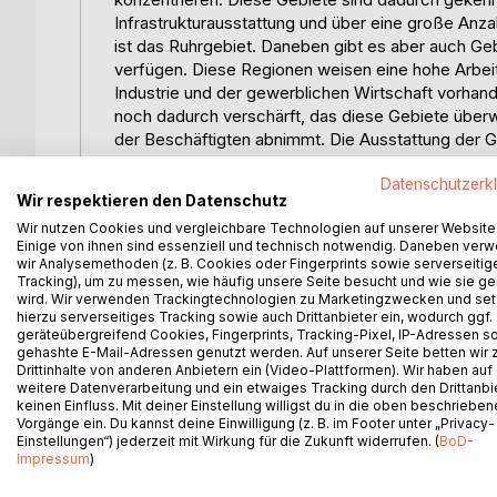
Infrastrukturausstattung und über eine große Anza
ist das Ruhrgebiet. Daneben gibt es aber auch Geb
verfügen. Diese Regionen weisen eine hohe Arbeit
Industrie und der gewerblichen Wirtschaft vorhan
noch dadurch verschärft, das diese Gebiete überwi
der Beschäftigten abnimmt. Die Ausstattung der Geb
fortgeschritten. Außerdem gibt es noch Gebiete, i
Datenschutzerk
Stahlerzeugende Unternehmen, usw.) in den letzte
Wir respektieren den Datenschutz
weggebrochen ist. In diesen Gebieten fehlen noc
Wir nutzen Cookies und vergleichbare Technologien auf unserer Website
arbeitslosen Menschen weiter beschäftigen könnten
Einige von ihnen sind essenziell und technisch notwendig. Daneben ver
verzeichnen.
wir Analysemethoden (z. B. Cookies oder Fingerprints sowie serverseitig
Aufgrund der oben dargestellten wirtschaftlichen
Tracking), um zu messen, wie häufig unsere Seite besucht und wie sie ge
wird. Wir verwenden Trackingtechnologien zu Marketingzwecken und se
strukturschwachen Gebiete auch als benachteiligt
hierzu serverseitiges Tracking sowie auch Drittanbieter ein, wodurch ggf.
Regionen von den Bundesländern und der Bundesr
geräteübergreifend Cookies, Fingerprints, Tracking-Pixel, IP-Adressen s
Förderungsprogramme orientieren sich an den wirt
gehashte E-Mail-Adressen genutzt werden. Auf unserer Seite betten wir
Drittinhalte von anderen Anbietern ein (Video-Plattformen). Wir haben auf
Regionen, um so besser den Regionen helfen zu k
weitere Datenverarbeitung und ein etwaiges Tracking durch den Drittanbi
und der Bundesregierung auf die Förderung des Aus
keinen Einfluss. Mit deiner Einstellung willigst du in die oben beschriebe
der kleinen und mittelständischen Unternehmen in
Vorgänge ein. Du kannst deine Einwilligung (z. B. im Footer unter „Privacy-
Regionen erhalten zusätzlich von Bund und den Bun
Einstellungen“) jederzeit mit Wirkung für die Zukunft widerrufen. (
BoD-
Impressum
)
Wettbewerb in der Landwirtschaft anpassen können
Regionalpolitik der Bundesregierung und der Bunde