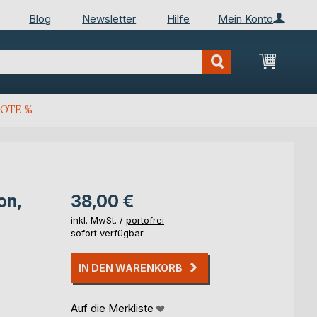
Blog
Newsletter
Hilfe
Mein Konto
Mein Wa
OTE %
on,
38,00 €
inkl. MwSt. /
portofrei
sofort verfügbar
IN DEN WARENKORB
Auf die Merkliste