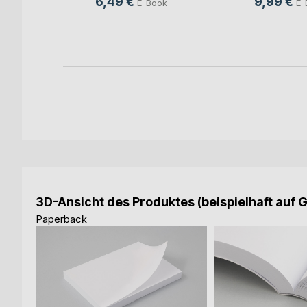
6,49 €
9,99 €
E-Book
E-
ook
3D-Ansicht des Produktes (beispielhaft auf 
Paperback