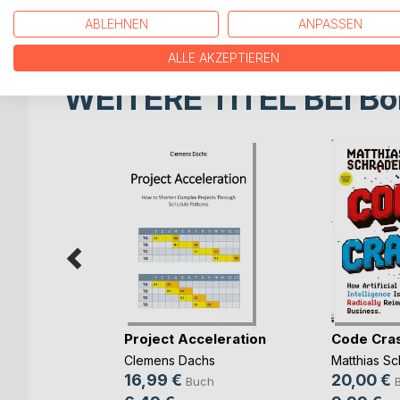
diese Regionen durch ihre Strukturfonds. Dabei un
ABLEHNEN
ANPASSEN
ALLE AKZEPTIEREN
WEITERE TITEL BEI
Bo
rbereitung
Project Acceleration
Code Cra
(...)
Clemens Dachs
Matthias Sc
ut
16,99 €
20,00 €
Buch
ch