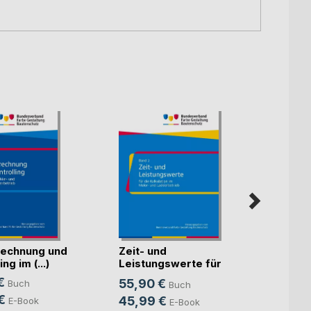
echnung und
Zeit- und
Künst
ng im (...)
Leistungswerte für
Intell
die K(...)
€
55,90 €
Buch
Buch
Mitte
Sven S
€
45,99 €
E-Book
E-Book
24,9