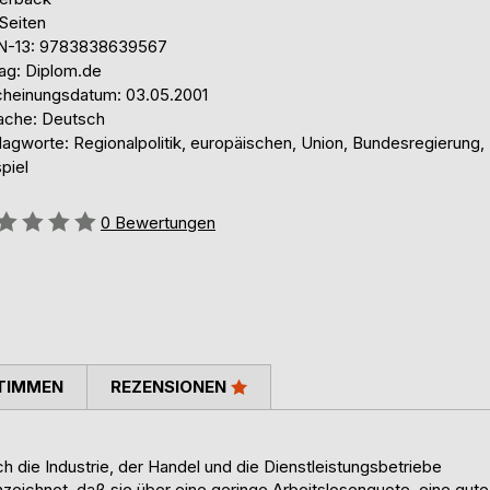
Seiten
N-13: 9783838639567
lag: Diplom.de
cheinungsdatum: 03.05.2001
ache: Deutsch
lagworte: Regionalpolitik, europäischen, Union, Bundesregierung,
piel
ertung::
0
Bewertungen
TIMMEN
REZENSIONEN
ch die Industrie, der Handel und die Dienstleistungsbetriebe
zeichnet, daß sie über eine geringe Arbeitslosenquote, eine gute