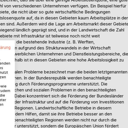
hl von verschiedenen Unternehmen verfügen. Ein Beispiel hierfür
iete, die nicht über so gute wirtschaftliche Bedingungen
slosenquote auf, da in diesen Gebieten kaum Arbeitsplätze in der
den sind. Außerdem wird die Lage am Arbeitsmarkt dieser Gebiet
egend ländlich geprägt sind, und in der Landwirtschaft die Zahl
iete mit Infrastruktur ist teilweise noch nicht weit
n denen die bestehende Industrie (z. B. Werften,
lärung
n Jahren aufgrund des Strukturwandels in der Wirtschaft
h die gewerblichen Unternehmen und Dienstleistungsbereiche, di
.
. Deshalb ist in diesen Gebieten eine hohe Arbeitslosigkeit zu
wenden
es
 und sozialen Probleme bezeichnet man die beiden letztgenannten
nutzt
tzen
e Regionen. In der Bundesrepublik werden benachteiligte
egierung durch Förderungsprogramme unterstützt. Die
owie
schaftlichen und sozialen Problemen in den benachteiligten
 zudem
 die
önnen. Dabei konzentriert sich die Förderung der Bundesländer
eter
baus der Infrastruktur und auf die Förderung von Investitionen
nen
 diesen Regionen. Landwirtschaftliche Betriebe in diesem
desländern Hilfen, damit sie ihre Betriebe besser an den
. Die benachteiligten Regionen werden nicht nur durch die
sländer unterstützt, sondern die Europäischen Union fördert