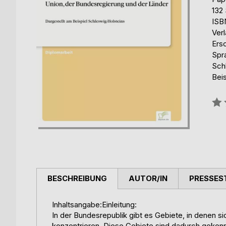
132 
ISB
Ver
Ers
Spr
Sch
Beis
Bew
0%
BESCHREIBUNG
AUTOR/IN
PRESSES
Inhaltsangabe:Einleitung:
In der Bundesrepublik gibt es Gebiete, in denen si
konzentrieren. Diese Gebiete sind dadurch gekenn