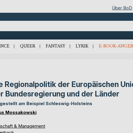
Über BoD
NCE
QUEER
FANTASY
LYRIK
E-BOOK-ANGEB
e Regionalpolitik der Europäischen Uni
r Bundesregierung und der Länder
gestellt am Beispiel Schleswig-Holsteins
us Mossakowski
tschaft & Management
erback