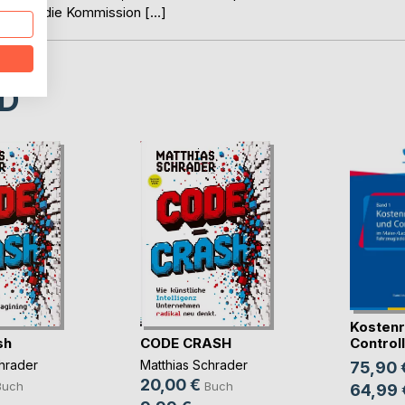
terteilt die Kommission […]
D
Kostenr
sh
CODE CRASH
Controlli
hrader
Matthias Schrader
75,90 
20,00 €
Buch
Buch
64,99 