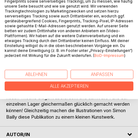
Titel bewerten
Fingerprints sowie serverseitiges Tracking), um zu messen, wie häufig
unsere Seite besucht und wie sie genutzt wird. Wir verwenden
Trackingtechnologien zu Marketingzwecken und setzen hierzu
serverseitiges Tracking sowie auch Drittanbieter ein, wodurch ggf.
geräteübergreifend Cookies, Fingerprints, Tracking-Pixel, IP-Adressen
sowie gehashte E-Mail-Adressen genutzt werden. Auf unserer Seite
betten wir zudem Drittinhalte von anderen Anbietern ein (Video-
Plattformen). Wir haben auf die weitere Datenverarbeitung und ein
etwaiges Tracking durch den Drittanbieter keinen Einfluss. Mit deiner
Einstellung willigst du in die oben beschriebenen Vorgänge ein. Du
BESCHREIBUNG
kannst deine Einwilligung (z. B. im Footer unter „Privacy-Einstellungen“)
jederzeit mit Wirkung für die Zukunft widerrufen. (
BoD-Impressum
)
In diesem Büchlein geht es im Wesentlichen um die
Lebensleistung von Sir Isaak Newton, Max Planck, Albert
ABLEHNEN
ANPASSEN
Einstein und Herr Gott und um die Verbindungsprobleme,
die sie miteinander hatten und teilweise immer noch haben.
ALLE AKZEPTIEREN
Der Autor legt dar, wie diese Differenzen mittels einer
neuen Theorie elegant überbrückt und damit alle Fans der
einzelnen Lager gleichermaßen glücklich gemacht werden
können! Gleichzeitig machen die Illustrationen von Simon
Bailly diese Publikation zu einem kleinen Kunstwerk.
AUTOR/IN