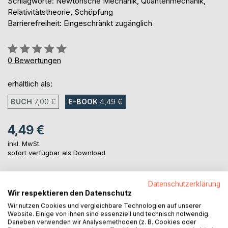
Schlagworte: Newtonsche Mechanik, Quantenmechanik,
Relativitätstheorie, Schöpfung
Barrierefreiheit: Eingeschränkt zugänglich
Bewertung::
0%
0
Bewertungen
erhältlich als:
BUCH
7,00 €
E-BOOK
4,49 €
4,49 €
inkl. MwSt.
sofort verfügbar als Download
Datenschutzerklärung
IN DEN WARENKORB
Wir respektieren den Datenschutz
Wir nutzen Cookies und vergleichbare Technologien auf unserer
Website. Einige von ihnen sind essenziell und technisch notwendig.
Auf die Merkliste
Daneben verwenden wir Analysemethoden (z. B. Cookies oder