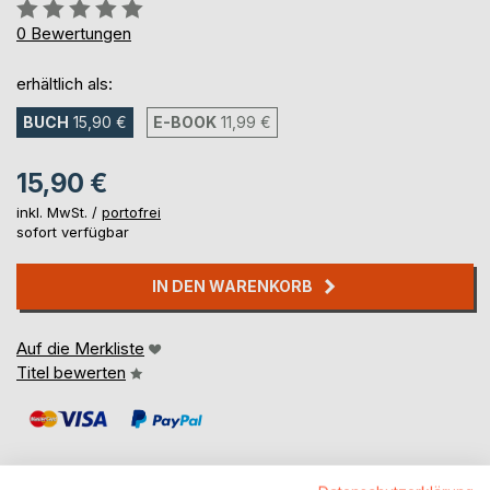
Bewertung::
0%
0
Bewertungen
erhältlich als:
BUCH
15,90 €
E-BOOK
11,99 €
15,90 €
inkl. MwSt. /
portofrei
sofort verfügbar
IN DEN WARENKORB
Auf die Merkliste
Titel bewerten