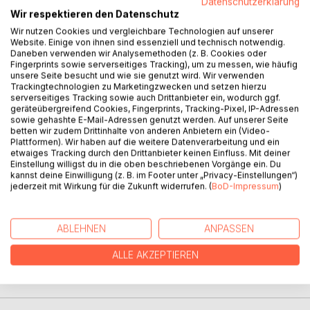
Datenschutzerklärung
Wir respektieren den Datenschutz
BESCHREIBUNG
Wir nutzen Cookies und vergleichbare Technologien auf unserer
Website. Einige von ihnen sind essenziell und technisch notwendig.
Daneben verwenden wir Analysemethoden (z. B. Cookies oder
Fingerprints sowie serverseitiges Tracking), um zu messen, wie häufig
USA, kurz nach Beendigung des Bürgerkriegs. Die Nation
unsere Seite besucht und wie sie genutzt wird. Wir verwenden
ist gespalten.
Trackingtechnologien zu Marketingzwecken und setzen hierzu
serverseitiges Tracking sowie auch Drittanbieter ein, wodurch ggf.
Aus einem Lager für Kriegsgefangene kehrt Nick Bruback
geräteübergreifend Cookies, Fingerprints, Tracking-Pixel, IP-Adressen
auf die Ranch seines Vaters zurück. Die Nordstaaten haben
sowie gehashte E-Mail-Adressen genutzt werden. Auf unserer Seite
den Krieg gewonnen. Die Zustände im Süden des Landes
betten wir zudem Drittinhalte von anderen Anbietern ein (Video-
Plattformen). Wir haben auf die weitere Datenverarbeitung und ein
sind chaotisch. Undurchsichtige Elemente aus den Reihen
etwaiges Tracking durch den Drittanbieter keinen Einfluss. Mit deiner
der Sieger versuchen alles an sich zu reißen. Sein Vater
Einstellung willigst du in die oben beschriebenen Vorgänge ein. Du
wird ermordet. Nick ist zwar ein harter Bursche, aber völlig
kannst deine Einwilligung (z. B. im Footer unter „Privacy-Einstellungen“)
jederzeit mit Wirkung für die Zukunft widerrufen. (
BoD-Impressum
)
auf sich allein gestellt, als er versucht, die riesige Ranch zu
retten.
ABLEHNEN
ANPASSEN
AUTOR/IN
ALLE AKZEPTIEREN
PRESSESTIMMEN