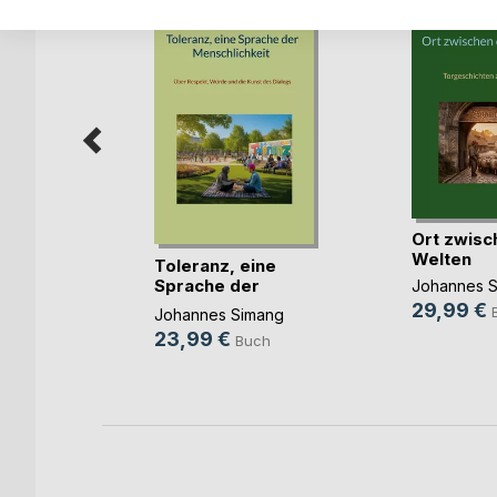
Ort zwisc
Welten
er im
Toleranz, eine
 Papstes
Sprache der
Johannes 
Menschl(...)
29,99 €
mang
Johannes Simang
23,99 €
h
Buch
ok