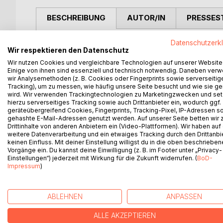
BESCHREIBUNG
AUTOR/IN
PRESSES
Datenschutzerk
Die Geschichte der Quitzows ist die Geschichte e
Wir respektieren den Datenschutz
und Vergänglichkeit verkörperte. Ihre Burgen präg
Wir nutzen Cookies und vergleichbare Technologien auf unserer Website
für Fehde und Unabhängigkeit. Doch ihr Weg führt
Einige von ihnen sind essenziell und technisch notwendig. Daneben ver
Dieses Buch erzählt von den bedeutendsten Angeh
wir Analysemethoden (z. B. Cookies oder Fingerprints sowie serverseitig
Quitzow wurden zu Symbolfiguren eines historisc
Tracking), um zu messen, wie häufig unsere Seite besucht und wie sie ge
wird. Wir verwenden Trackingtechnologien zu Marketingzwecken und se
sich das Ende des mittelalterlichen Fehdewesens
hierzu serverseitiges Tracking sowie auch Drittanbieter ein, wodurch ggf.
widerfuhr ähnliches den Hohenzollern.
geräteübergreifend Cookies, Fingerprints, Tracking-Pixel, IP-Adressen s
Die Tragik der Quitzows reichte jedoch über polit
gehashte E-Mail-Adressen genutzt werden. Auf unserer Seite betten wir
Drittinhalte von anderen Anbietern ein (Video-Plattformen). Wir haben auf
Frieden mit ihrer Zeit noch mit ihrem Schicksal. 
weitere Datenverarbeitung und ein etwaiges Tracking durch den Drittanbi
Am Ende blieben weder Macht noch Besitz. Burgen v
keinen Einfluss. Mit deiner Einstellung willigst du in die oben beschriebe
widersprüchlich und von der Melancholie der Mar
Vorgänge ein. Du kannst deine Einwilligung (z. B. im Footer unter „Privacy-
Einstellungen“) jederzeit mit Wirkung für die Zukunft widerrufen. (
BoD-
Impressum
)
WEITERE TITEL BEI
Bo
ABLEHNEN
ANPASSEN
ALLE AKZEPTIEREN