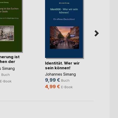
nerung ist
Preuß
hen der
Span
Identität. Wer wir
sein können!
Johan
s Simang
26,9
€
Johannes Simang
Buch
9,99 €
7,99
Buch
E-Book
4,99 €
E-Book