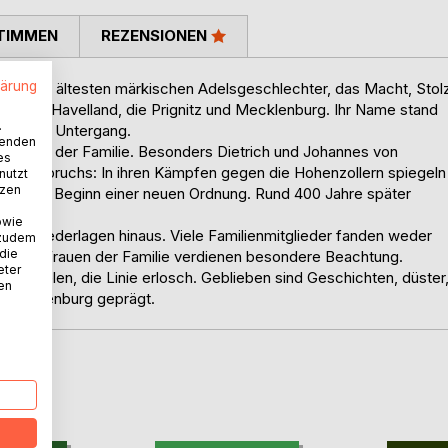
TIMMEN
REZENSIONEN
lärung
ines der ältesten märkischen Adelsgeschlechter, das Macht, Stol
ten das Havelland, die Prignitz und Mecklenburg. Ihr Name stand
.
e in den Untergang.
wenden
örigen der Familie. Besonders Dietrich und Johannes von
es
hen Umbruchs: In ihren Kämpfen gegen die Hohenzollern spiegeln
nutzt
tzen
 und der Beginn einer neuen Ordnung. Rund 400 Jahre später
owie
ische Niederlagen hinaus. Viele Familienmitglieder fanden weder
 zudem
 die
Auch die Frauen der Familie verdienen besondere Beachtung.
eter
erfielen, die Linie erlosch. Geblieben sind Geschichten, düster
nen
k Brandenburg geprägt.
D