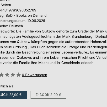
 Seiten
N-13: 9783696352769
lag: BoD - Books on Demand
cheinungsdatum: 10.06.2026
ache: Deutsch
lagworte: Die Familie von Quitzow gehörte zum Uradel der Mark 
 mächtigsten Adelsgeschlechtern der Mark Brandenburg., Dietric
annes von Quitzow kämpften gegen die aufstrebenden Hohenzoll
en neue Ordnung., Das Buch schildert die Erfolge und Niederlagen
lie durch die Beschreibung einzelner Lebensverläufe., Es erinner
Frauen der Quitzows und ihrem Leben zwischen Pflicht und Verlus
 verlor die Familie ihre Macht und ihr Geschlecht erlosch.
ertung::
0
Bewertungen
ltlich als:
BUCH
22,99 €
E-BOOK
8,99 €