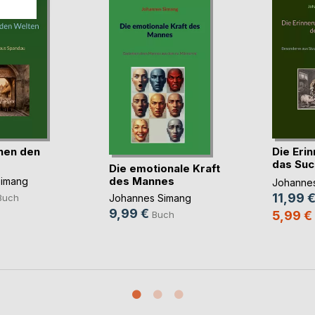
hen den
Die Erin
das Suc
Die emotionale Kraft
Seele
des Mannes
Simang
Johanne
11,99 
Johannes Simang
Buch
9,99 €
5,99 €
Buch