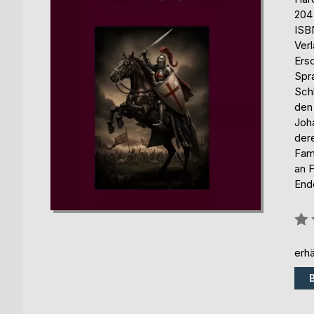
204
ISB
Ver
Ers
Spr
Sch
den
Joh
der
Fami
an 
Ende
Bew
0%
erhä