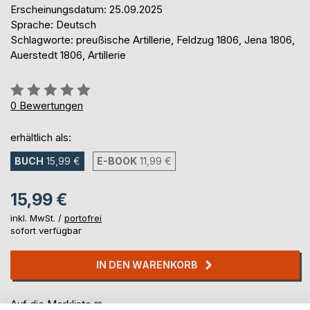
Erscheinungsdatum: 25.09.2025
Sprache: Deutsch
Schlagworte: preußische Artillerie, Feldzug 1806, Jena 1806,
Auerstedt 1806, Artillerie
Bewertung::
0%
0
Bewertungen
erhältlich als:
BUCH
15,99 €
E-BOOK
11,99 €
15,99 €
inkl. MwSt. /
portofrei
sofort verfügbar
IN DEN WARENKORB
Auf die Merkliste