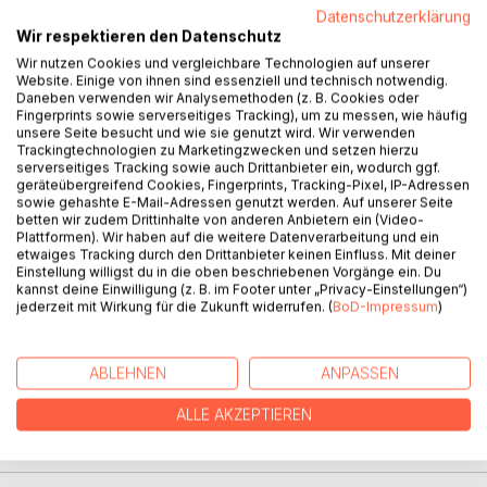
Titel bewerten
Datenschutzerklärung
Wir respektieren den Datenschutz
Wir nutzen Cookies und vergleichbare Technologien auf unserer
Website. Einige von ihnen sind essenziell und technisch notwendig.
Daneben verwenden wir Analysemethoden (z. B. Cookies oder
Fingerprints sowie serverseitiges Tracking), um zu messen, wie häufig
unsere Seite besucht und wie sie genutzt wird. Wir verwenden
Trackingtechnologien zu Marketingzwecken und setzen hierzu
serverseitiges Tracking sowie auch Drittanbieter ein, wodurch ggf.
BESCHREIBUNG
geräteübergreifend Cookies, Fingerprints, Tracking-Pixel, IP-Adressen
sowie gehashte E-Mail-Adressen genutzt werden. Auf unserer Seite
betten wir zudem Drittinhalte von anderen Anbietern ein (Video-
Plattformen). Wir haben auf die weitere Datenverarbeitung und ein
Nachdem im ersten Teil zur preußischen Feld-Artillerie im
etwaiges Tracking durch den Drittanbieter keinen Einfluss. Mit deiner
Jahr 1806 die Organisation, das Material sowie die
Einstellung willigst du in die oben beschriebenen Vorgänge ein. Du
Geschütz-Bedienung und Ausbildung abgehandelt wurde,
kannst deine Einwilligung (z. B. im Footer unter „Privacy-Einstellungen“)
jederzeit mit Wirkung für die Zukunft widerrufen. (
BoD-Impressum
)
folgen nun im zweiten Teil die Uniformierung und
Ausrüstung sowie der generelle Ablauf der Mobilmachung
und spezielle Nachrichten zur Teilnahme der einzelnen
ABLEHNEN
ANPASSEN
Truppenkörper am Feldzug von 1806.
ALLE AKZEPTIEREN
AUTOR/IN