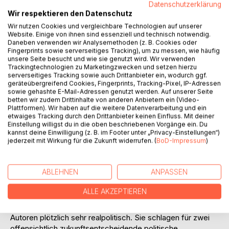
die Problemlösungsfähigkeiten unserer gegenwärtigen
Datenschutzerklärung
politischen Einrichtungen. Was immer offensichtlicher
Wir respektieren den Datenschutz
heranwächst, ist eine planetare Unregierbarkeit.
Wir nutzen Cookies und vergleichbare Technologien auf unserer
Hier setzen die Autoren dieses Buches an - mit einem
Website. Einige von ihnen sind essenziell und technisch notwendig.
Daneben verwenden wir Analysemethoden (z. B. Cookies oder
kühnen, einem visionären Vorschlag, der ganz bewusst die
Fingerprints sowie serverseitiges Tracking), um zu messen, wie häufig
gedanklichen Grenzziehungen der sogenannten
unsere Seite besucht und wie sie genutzt wird. Wir verwenden
"Realpolitik" durchbricht., weil die real existierende
Trackingtechnologien zu Marketingzwecken und setzen hierzu
serverseitiges Tracking sowie auch Drittanbieter ein, wodurch ggf.
Realpolitik die Problemeskalation nicht aufhalten konnte,
geräteübergreifend Cookies, Fingerprints, Tracking-Pixel, IP-Adressen
sondern im Ergebnis beschleunigte.
sowie gehashte E-Mail-Adressen genutzt werden. Auf unserer Seite
Georgios Zervas und Claudio Weiss sehen das
betten wir zudem Drittinhalte von anderen Anbietern ein (Video-
Plattformen). Wir haben auf die weitere Datenverarbeitung und ein
Kernproblem der heutigen Handlungslähmung und
etwaiges Tracking durch den Drittanbieter keinen Einfluss. Mit deiner
Unregierbarkeit der planetaren Herausforderungen in der
Einstellung willigst du in die oben beschriebenen Vorgänge ein. Du
Nicht-Globalisierung des politischen Sektors. Nicht nur
kannst deine Einwilligung (z. B. im Footer unter „Privacy-Einstellungen“)
jederzeit mit Wirkung für die Zukunft widerrufen. (
BoD-Impressum
)
Wirtschaft, sondern auch Wissenschaft, Technologie,
Verkehr, Kommunikation und Zivilgesellschaft haben sich
zutiefst globalisiert. Nur Politik blieb in ihrem Kern in
ABLEHNEN
ANPASSEN
nationalen Denk-, Interessen- und Handlungsstrukturen
stehen. So konnte, kann und wird sie nicht mehr zu
ALLE AKZEPTIEREN
nachhaltiger Handlungsfähigkeit zurückgelangen.
Vor diesem Hintergrund klingen die Vorschläge der beiden
Autoren plötzlich sehr realpolitisch. Sie schlagen für zwei
offensichtlich zukunftsentscheidende politische