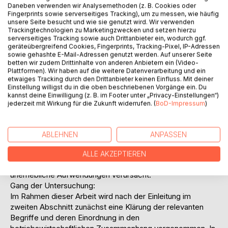
Fachzeitschriften, Broschüren oder gar auf Litfaßsäulen.
Daneben verwenden wir Analysemethoden (z. B. Cookies oder
Fingerprints sowie serverseitiges Tracking), um zu messen, wie häufig
Auch aufgrund wesentlich verbesserter Technologien ist
unsere Seite besucht und wie sie genutzt wird. Wir verwenden
die Personalanzeige das am häufigsten verwendete Mittel
Trackingtechnologien zu Marketingzwecken und setzen hierzu
der Personalwerbung, wenn ihre Bedeutung und Effektivität
serverseitiges Tracking sowie auch Drittanbieter ein, wodurch ggf.
jedoch häufig in Frage gestellt wird. Auffällig ist jedoch,
geräteübergreifend Cookies, Fingerprints, Tracking-Pixel, IP-Adressen
sowie gehashte E-Mail-Adressen genutzt werden. Auf unserer Seite
daß die Erstellung eines Inserates oftmalig mit mangelnder
betten wir zudem Drittinhalte von anderen Anbietern ein (Video-
Sorgfalt betrieben wird.
Plattformen). Wir haben auf die weitere Datenverarbeitung und ein
Eine Abgrenzung zur Konkurrenz findet nicht statt,
etwaiges Tracking durch den Drittanbieter keinen Einfluss. Mit deiner
Einstellung willigst du in die oben beschriebenen Vorgänge ein. Du
Aussagen sind zu Floskeln verkommen, Inhalte und Formen
kannst deine Einwilligung (z. B. im Footer unter „Privacy-Einstellungen“)
sind austauschbar. Dies ist um so schädlicher, als daß auf
jederzeit mit Wirkung für die Zukunft widerrufen. (
BoD-Impressum
)
diese Weise in zweierlei Hinsicht unnötige Kosten
entstehen werden. Auf der einen Seite sind die Kosten des
Inserats nicht unerheblich, andererseits fällt es jedoch viel
ABLEHNEN
ANPASSEN
mehr ins Gewicht, daß ein ungeeigneter Bewerber, der sich
auf eine unpräzise formulierte Anzeige meldet und
ALLE AKZEPTIEREN
möglicherweise eingestellt wird, dem Unternehmen nicht
unerhebliche Aufwendungen verursacht.
Gang der Untersuchung:
Im Rahmen dieser Arbeit wird nach der Einleitung im
zweiten Abschnitt zunächst eine Klärung der relevanten
Begriffe und deren Einordnung in den