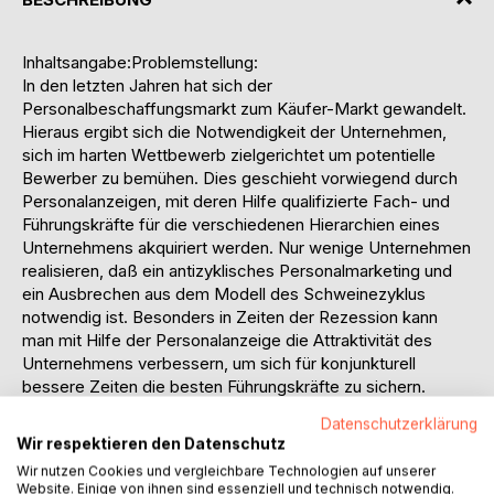
Inhaltsangabe:Problemstellung:
In den letzten Jahren hat sich der
Personalbeschaffungsmarkt zum Käufer-Markt gewandelt.
Hieraus ergibt sich die Notwendigkeit der Unternehmen,
sich im harten Wettbewerb zielgerichtet um potentielle
Bewerber zu bemühen. Dies geschieht vorwiegend durch
Personalanzeigen, mit deren Hilfe qualifizierte Fach- und
Führungskräfte für die verschiedenen Hierarchien eines
Unternehmens akquiriert werden. Nur wenige Unternehmen
realisieren, daß ein antizyklisches Personalmarketing und
ein Ausbrechen aus dem Modell des Schweinezyklus
notwendig ist. Besonders in Zeiten der Rezession kann
man mit Hilfe der Personalanzeige die Attraktivität des
Unternehmens verbessern, um sich für konjunkturell
bessere Zeiten die besten Führungskräfte zu sichern.
Die Personalanzeige findet sich hauptsächlich in den
Datenschutzerklärung
einschlägigen Stellenteilen der Tages- oder
Wir respektieren den Datenschutz
Wochenzeitungen, worauf in dieser Arbeit das
Wir nutzen Cookies und vergleichbare Technologien auf unserer
Hauptaugenmerk gerichtet wird, aber auch in
Website. Einige von ihnen sind essenziell und technisch notwendig.