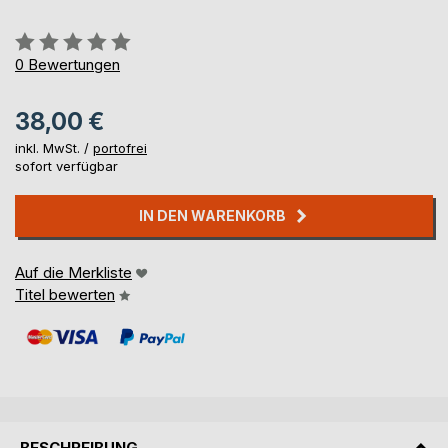
Bewertung::
0%
0
Bewertungen
38,00 €
inkl. MwSt. /
portofrei
sofort verfügbar
IN DEN WARENKORB
Auf die Merkliste
Titel bewerten
BESCHREIBUNG