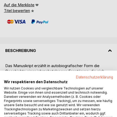
Auf die Merkliste
Titel bewerten
BESCHREIBUNG
Das Manuskript erzählt in autobiografischer Form die
Geschichte einer jahrzehntelangen Essstörung, die sich
von einer Magersucht im Jugendalter zu einem kaum
Datenschutzerklärung
sichtbaren, aber tiefgreifend zerstörerischen Muster aus
Wir respektieren den Datenschutz
Kauen und Spucken entwickelte. Ausgangspunkt ist ein
Wir nutzen Cookies und vergleichbare Technologien auf unserer
Website. Einige von ihnen sind essenziell und technisch notwendig.
früher Moment der Selbstentfremdung, ein innerer Satz
Daneben verwenden wir Analysemethoden (z. B. Cookies oder
(Du bist zu dick), der Kontrolle, Scham und
Fingerprints sowie serverseitiges Tracking), um zu messen, wie häufig
Perfektionismus in Gang setzt. Was als vermeintliche
unsere Seite besucht und wie sie genutzt wird. Wir verwenden
Disziplin beginnt, wird zu einem komplexen System aus
Trackingtechnologien zu Marketingzwecken und setzen hierzu
serverseitiges Tracking sowie auch Drittanbieter ein, wodurch ggf.
Verzicht, Heimlichkeit und Selbstbestrafung.