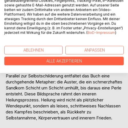
geräteübergreifend Cookies, Fingerprints, Tracking-Pixel, IP-Adressen
sowie gehashte E-Mail-Adressen genutzt werden. Auf unserer Seite
Über viele Jahre gelingt es der Autorin, nach außen hin ein
betten wir zudem Drittinhalte von anderen Anbietern ein (Video-
Plattformen). Wir haben auf die weitere Datenverarbeitung und ein
funktionierendes, erfolgreiches Leben als Ehefrau und
etwaiges Tracking durch den Drittanbieter keinen Einfluss. Mit deiner
Mutter zu führen. Innerlich jedoch bestimmen Zwang,
Einstellung willigst du in die oben beschriebenen Vorgänge ein. Du
ritualisierte Esshandlungen und permanente Selbstkontrolle
kannst deine Einwilligung (z. B. im Footer unter „Privacy-Einstellungen“)
jederzeit mit Wirkung für die Zukunft widerrufen. (
BoD-Impressum
)
ihren Alltag. Besonders eindrücklich schildert sie die
Dynamik des Kauen und Spuckens als Suchtform, die
weniger dem Körper als vielmehr der Regulation von Angst,
ABLEHNEN
ANPASSEN
Überforderung und dem Gefühl des Nicht-Genügens dient.
Die Krankheit bleibt lange unsichtbar, auch für das
ALLE AKZEPTIEREN
unmittelbare Umfeld.
Parallel zur Selbstschilderung entfaltet das Buch eine
durchgehende Metapher: die Auster, die ein schmerzhaftes
Sandkorn Schicht um Schicht umhüllt, bis daraus eine Perle
entsteht. Diese Bildsprache rahmt den inneren
Heilungsprozess. Heilung wird nicht als plötzlicher
Wendepunkt, sondern als leises, schrittweises Nachlassen
des Kampfes beschrieben, als Rückkehr zu
Selbstannahme, Körpervertrauen und innerem Frieden.