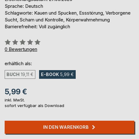
Sprache: Deutsch
Schlagworte: Kauen und Spucken, Essstörung, Verborgene
Sucht, Scham und Kontrolle, Körperwahrnehmung
Barrierefreiheit: Voll zugänglich
Bewertung::
0%
0
Bewertungen
erhältlich als:
BUCH
19,11 €
E-BOOK
5,99 €
5,99 €
inkl. MwSt.
sofort verfügbar als Download
IN DEN WARENKORB