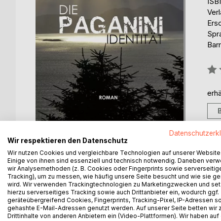
ISB
Ver
Ers
Spr
Barr
Bew
0%
erhä
Datenschutzerk
Wir respektieren den Datenschutz
Wir nutzen Cookies und vergleichbare Technologien auf unserer Website
Einige von ihnen sind essenziell und technisch notwendig. Daneben ver
wir Analysemethoden (z. B. Cookies oder Fingerprints sowie serverseitig
BESCHREIBUNG
AUTOR/IN
PRESSES
Tracking), um zu messen, wie häufig unsere Seite besucht und wie sie ge
wird. Wir verwenden Trackingtechnologien zu Marketingzwecken und se
hierzu serverseitiges Tracking sowie auch Drittanbieter ein, wodurch ggf.
Nach der Filmpremiere des surrealen und umstritte
geräteübergreifend Cookies, Fingerprints, Tracking-Pixel, IP-Adressen s
gehashte E-Mail-Adressen genutzt werden. Auf unserer Seite betten wir
Nur ein Zuschauer unter allen, ein vollkommen über
Drittinhalte von anderen Anbietern ein (Video-Plattformen). Wir haben auf
seltsame Werk ganze 42-mal an. Als er wenig späte