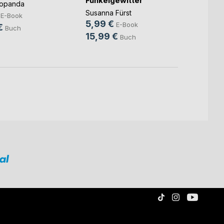
Funkelgewitter
Popanda
Christ
Susanna Fürst
9,99
E-Book
5,99 €
E-Book
€
14,9
Buch
15,99 €
Buch