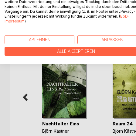
weitere Datenverarbeitung und ein etwaiges Tracking durch den Drittanbi
verliebt, zerbricht für ihn langsam eine Welt. Gefa
keinen Einfluss. Mit deiner Einstellung willigst du in die oben beschriebe
Vorgänge ein. Du kannst deine Einwilligung (z. B. im Footer unter „Privacy-
Variationen wird er sehr bald erkennen, wer er wirkl
Einstellungen“) jederzeit mit Wirkung für die Zukunft widerrufen. (
BoD-
Impressum
)
WEITERE TITEL BEI
Bo
ABLEHNEN
ANPASSEN
ALLE AKZEPTIEREN
Nachtfalter Eins
Raum 24
Björn Kästner
Björn Kästn