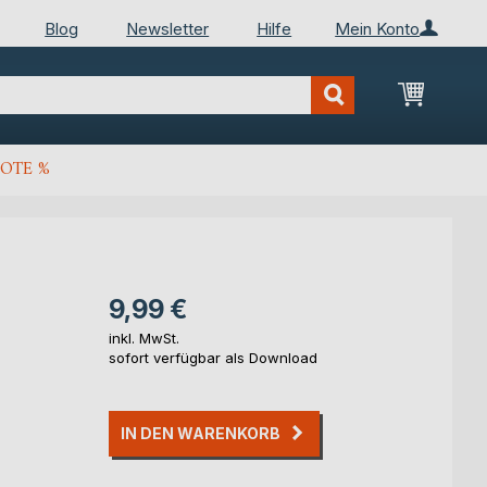
Blog
Newsletter
Hilfe
Mein Konto
Mein Wa
OTE %
9,99 €
inkl. MwSt.
sofort verfügbar als Download
IN DEN WARENKORB