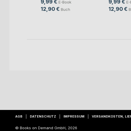
9,99 €
9,99 €
b und
E-Book
E-
12,90 €
12,90 €
Buch
B
ovic
ook
ch
AGB
DATENSCHUTZ
IMPRESSUM
VERSANDKOSTEN, LIE
© Books on Demand GmbH, 2026