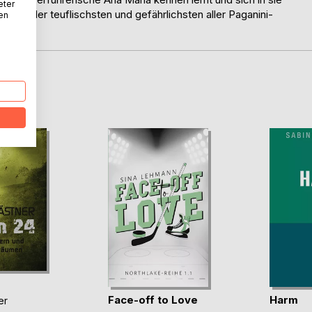
eter
ngen in der teuflischsten und gefährlichsten aller Paganini-
nen
ich ist.
D
Face-off to Love
Harm
er