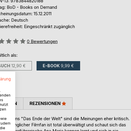
N-13: 9783844820188
lag: BoD - Books on Demand
cheinungsdatum: 15.12.2011
ache: Deutsch
ierefreiheit: Eingeschränkt zugänglich
ertung::
0
Bewertungen
ltlich als:
BUCH
12,90 €
E-BOOK
9,99 €
lärung
.
wenden
es
TIMMEN
REZENSIONEN
nutzt
tzen
nen Films "Das Ende der Welt" sind die Meinungen eher kritisch.
owie
 zudem
schwänglicher Filmfan ist total überwältigt und schaut sich das
 die
r die verführerische Ana Maria kennen lernt und sich in sie