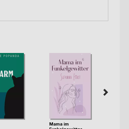
Mama im
Unter