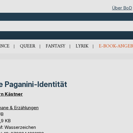
Über BoD
NCE
QUEER
FANTASY
LYRIK
E-BOOK-ANGEB
e Paganini-Identität
rn Kästner
ane & Erzählungen
UB
,9 KB
: Wasserzeichen