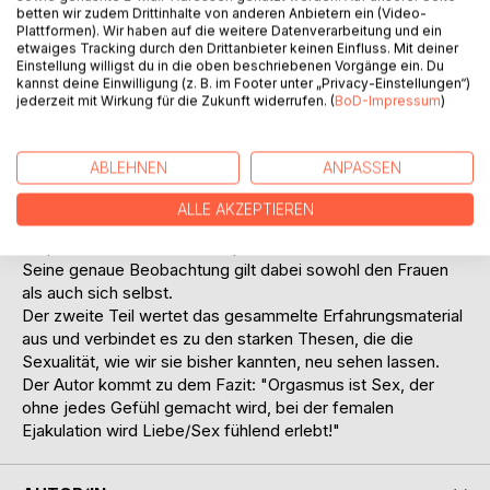
betten wir zudem Drittinhalte von anderen Anbietern ein (Video-
Buch einige vor. Daher ist das Buch zweigeteilt: Ohne
Plattformen). Wir haben auf die weitere Datenverarbeitung und ein
Scheu und mit großer Lust an der Schilderung seiner
etwaiges Tracking durch den Drittanbieter keinen Einfluss. Mit deiner
erotisch-sexuellen Abenteuer bildet der erste Teil die
Einstellung willigst du in die oben beschriebenen Vorgänge ein. Du
kannst deine Einwilligung (z. B. im Footer unter „Privacy-Einstellungen“)
sexuelle Erziehung des Forschers. Außerdem wird hier an
jederzeit mit Wirkung für die Zukunft widerrufen. (
BoD-Impressum
)
zahlreichen Beispielen gezeigt, wie sich seine Fragen
entwickelten. Doch die sehr deutlich geschilderten
Sexszenen stehen nicht für sich, immer sind sie verbunden
ABLEHNEN
ANPASSEN
mit Frauen, zu denen der Erzähler eine gefühlvolle
Verbindung hat. Trotzdem kommen natürlich die expliziten
ALLE AKZEPTIEREN
Sexszenen nicht zu kurz, denn was hier erforscht werden
soll, erfordert den vollen körperlichen Einsatz.
Seine genaue Beobachtung gilt dabei sowohl den Frauen
als auch sich selbst.
Der zweite Teil wertet das gesammelte Erfahrungsmaterial
aus und verbindet es zu den starken Thesen, die die
Sexualität, wie wir sie bisher kannten, neu sehen lassen.
Der Autor kommt zu dem Fazit: "Orgasmus ist Sex, der
ohne jedes Gefühl gemacht wird, bei der femalen
Ejakulation wird Liebe/Sex fühlend erlebt!"