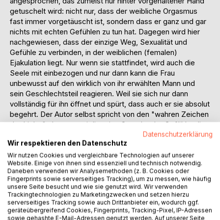
angesprochen, das zumeist nur hinter vorgehaltener Hand
getuschelt wird: nicht nur, dass der weibliche Orgasmus
fast immer vorgetäuscht ist, sondern dass er ganz und gar
nichts mit echten Gefühlen zu tun hat. Dagegen wird hier
nachgewiesen, dass der einzige Weg, Sexualität und
Gefühle zu verbinden, in der weiblichen (femalen)
Ejakulation liegt. Nur wenn sie stattfindet, wird auch die
Seele mit einbezogen und nur dann kann die Frau
unbewusst auf den wirklich von ihr erwählten Mann und
sein Geschlechtsteil reagieren. Weil sie sich nur dann
vollständig für ihn öffnet und spürt, dass auch er sie absolut
begehrt. Der Autor selbst spricht von den "wahren Zeichen
der Liebe", denn es sei die reine Sprache der Gefühle, die
Datenschutzerklärung
sich hier zeigt. Außerdem hat die female Ejakulation
Wir respektieren den Datenschutz
zahlreiche positive körperliche Wirkungen auf
Menstruationsbeschwerden bis zum Burnout-Syndrom und
Wir nutzen Cookies und vergleichbare Technologien auf unserer
Website. Einige von ihnen sind essenziell und technisch notwendig.
sie führt zudem zu einem größeren Selbstwertgefühl
Daneben verwenden wir Analysemethoden (z. B. Cookies oder
beider.
Fingerprints sowie serverseitiges Tracking), um zu messen, wie häufig
Um zu diesen Beobachtungen zu kommen, führte der Autor
unsere Seite besucht und wie sie genutzt wird. Wir verwenden
Trackingtechnologien zu Marketingzwecken und setzen hierzu
jahrelange Studien an sich selbst und vielen Frauen durch.
serverseitiges Tracking sowie auch Drittanbieter ein, wodurch ggf.
Von den 46 Probandinnen, die er in das Stadium der
geräteübergreifend Cookies, Fingerprints, Tracking-Pixel, IP-Adressen
ständigen femalen Ejakulation brachte, stellt er in diesem
sowie gehashte E-Mail-Adressen genutzt werden. Auf unserer Seite