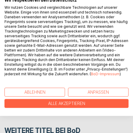
Wir respektieren den Datenschutz
BESCHREIBUNG
Wir nutzen Cookies und vergleichbare Technologien auf unserer
Website. Einige von ihnen sind essenziell und technisch notwendig.
Daneben verwenden wir Analysemethoden (z. B. Cookies oder
Fingerprints sowie serverseitiges Tracking), um zu messen, wie häufig
Der Text der überkonfessionellen, freien christlichen
unsere Seite besucht und wie sie genutzt wird. Wir verwenden
"Opferfeier", in der Fassung Rudolf Steiners, mit den
Trackingtechnologien zu Marketingzwecken und setzen hierzu
Angaben der Perikopen-Stellen für die wöchentliche
serverseitiges Tracking sowie auch Drittanbieter ein, wodurch ggf.
geräteübergreifend Cookies, Fingerprints, Tracking-Pixel, IP-Adressen
Evangelienlesung; für die liturgische Verwendung.
sowie gehashte E-Mail-Adressen genutzt werden. Auf unserer Seite
betten wir zudem Drittinhalte von anderen Anbietern ein (Video-
Plattformen). Wir haben auf die weitere Datenverarbeitung und ein
AUTOR/IN
etwaiges Tracking durch den Drittanbieter keinen Einfluss. Mit deiner
Einstellung willigst du in die oben beschriebenen Vorgänge ein. Du
kannst deine Einwilligung (z. B. im Footer unter „Privacy-Einstellungen“)
jederzeit mit Wirkung für die Zukunft widerrufen. (
BoD-Impressum
)
PRESSESTIMMEN
REZENSIONEN
ABLEHNEN
ANPASSEN
ALLE AKZEPTIEREN
WEITERE TITEL BEI
BoD