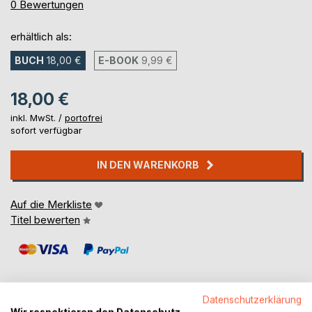
0%
0
Bewertungen
erhältlich als:
BUCH
18,00 €
E-BOOK
9,99 €
18,00 €
inkl. MwSt. /
portofrei
sofort verfügbar
IN DEN WARENKORB
Auf die Merkliste
Titel bewerten
Datenschutzerklärung