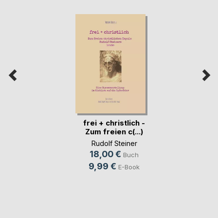
frei + christlich -
Zum freien c(...)
Rudolf Steiner
18,00 €
Buch
9,99 €
E-Book