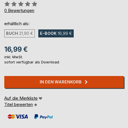
Bewertung::
0%
0
Bewertungen
erhältlich als:
BUCH
21,90 €
E-BOOK
16,99 €
16,99 €
inkl. MwSt.
sofort verfügbar als Download
IN DEN WARENKORB
Auf die Merkliste
Titel bewerten