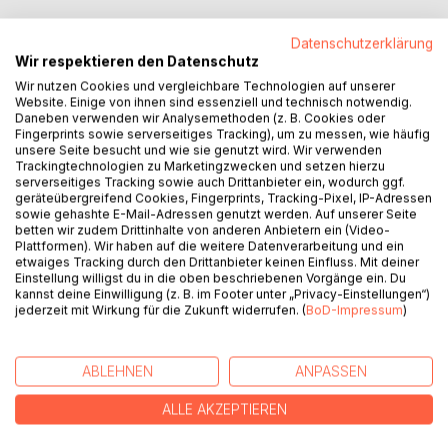
Datenschutzerklärung
Wir respektieren den Datenschutz
BESCHREIBUNG
Wir nutzen Cookies und vergleichbare Technologien auf unserer
Website. Einige von ihnen sind essenziell und technisch notwendig.
Daneben verwenden wir Analysemethoden (z. B. Cookies oder
Die Nukleonen-Theorie© ist ein Erklärungsmodell für die
Fingerprints sowie serverseitiges Tracking), um zu messen, wie häufig
Entstehung der Materie im Universum. Es werden
unsere Seite besucht und wie sie genutzt wird. Wir verwenden
Trackingtechnologien zu Marketingzwecken und setzen hierzu
Antworten auf die Fragen gegeben, wo und wie entsteht
serverseitiges Tracking sowie auch Drittanbieter ein, wodurch ggf.
die Materie, aus welchen Teilchen und energetischen
geräteübergreifend Cookies, Fingerprints, Tracking-Pixel, IP-Adressen
Beziehungen sind die Nukleonen und Atome aufgebaut und
sowie gehashte E-Mail-Adressen genutzt werden. Auf unserer Seite
betten wir zudem Drittinhalte von anderen Anbietern ein (Video-
welches energetische Verhalten hat demzufolge die
Plattformen). Wir haben auf die weitere Datenverarbeitung und ein
Materie. Es lassen sich daraus Erklärungen und Hinweise
etwaiges Tracking durch den Drittanbieter keinen Einfluss. Mit deiner
ableiten, die bisher offene Fragen zur Schwachen
Einstellung willigst du in die oben beschriebenen Vorgänge ein. Du
kannst deine Einwilligung (z. B. im Footer unter „Privacy-Einstellungen“)
Wechselwirkung und Starken Wechselwirkung der Materie
jederzeit mit Wirkung für die Zukunft widerrufen. (
BoD-Impressum
)
und auch zu den Feldtheorien der elektromagnetischen
Kraft und der Schwerkraft noch nicht in einen
Zusammenhang bringen konnten. Die Nukleonen-Theorie
ABLEHNEN
ANPASSEN
beantwortet die Suche nach der GUT, der Großen
Vereinheitlichten Theorie, was die bisherigen Theorien der
ALLE AKZEPTIEREN
Quantenphysik nicht ableiten konnten. Die Nukleonen-
Theorie ist die konsequente Weiterentwicklung der